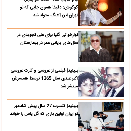
گوگوش؛ دقیقا همون جایی که تو
تهران این آهنگ متولد شد
آوازخوانی گلپا برای علی تجویدی در
سال‌های پایانی عمر در بیمارستان
ببینید| فیلمی از عروسی و کارت عروسی
اکبر عبدی سال 1365 توسط همسرش
منتشر شد
ببینید| کنسرت 27 سال پیش شادمهر
تو ایران اولین باری که گل یاس را خواند