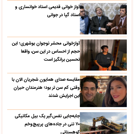
آواز خوانی قدیمی استاد خوانساری و
استاد گپا در جوانی
آوازخوانی محشر نوجوان بوشهری؛ این
حجم از احساس در این سن، واقعا
تحسین‌ برانگیز است
مقایسه صدای همایون شجریان الان با
وقتی کم سن تر بود؛ هنرمندان حیران
این اجرایش شدند
جابه‌جایی نفس‌گیر یک بیل مکانیکی
۷۰ تنی در جاده‌های پرپیچ‌وخم
کوهستانی