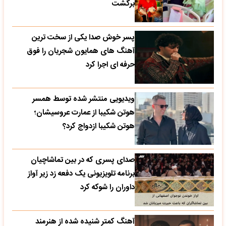
برگشت
پسر خوش صدا یکی از سخت ترین
آهنگ های همایون شجریان را فوق
حرفه ای اجرا کرد
ویدیویی منتشر شده توسط همسر
هوتن شکیبا از عمارت عروسیشان؛
هوتن شکیبا ازدواج کرد؟
صدای پسری که در بین تماشاچیان
برنامه تلویزیونی یک دفعه زد زیر آواز
داوران را شوکه کرد
آهنگ کمتر شنیده شده از هنرمند