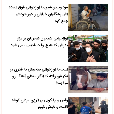
مرد ویلچرنشین با آوازخوانی فوق العاده
اش رهگذران خیابان را دور خودش
جمع کرد
آوازخوانی همایون شجریان بر مزار
پدرش که هیچ وقت قدیمی نمی شود
اسب با آوازخوانی صاحبش به قدری در
فکر فرو رفته که انگار معنای آهنگ رو
میفهمد!
رقص و پایکوبی پر انرژی مردان کوتاه
قامت و خوش ذوق