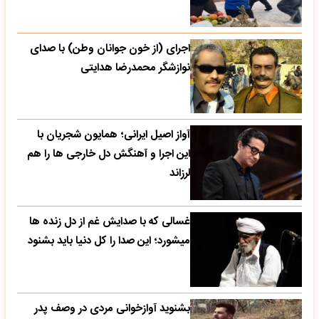
اجرای (از خون جوانان وطن) با صدای
نوازشگر محمدرضا هدایتی
آواز اصیل ایرانی؛ همایون شجریان با
این اجرا و آهنگش دل خارجی ها را هم
لرزاند
غسالی که با صدایش غم از دل زنده ها
میشورد؛ این صدا را کل دنیا باید بشنود
بشنوید آوازخوانی مردی در وصف پدر