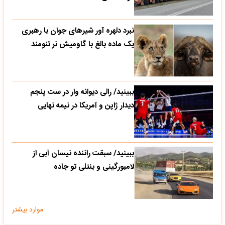
نبرد دلهره آور شیرهای جوان با رهبری
یک ماده بالغ با گاومیش نر تنومند
ببینید/ رالی دیوانه وار در ست پنجم
دیدار ژاپن و آمریکا در نیمه نهایی
ببینید/ سبقت راننده نیسان آبی از
لامبورگینی و بنتلی تو جاده
موارد بیشتر