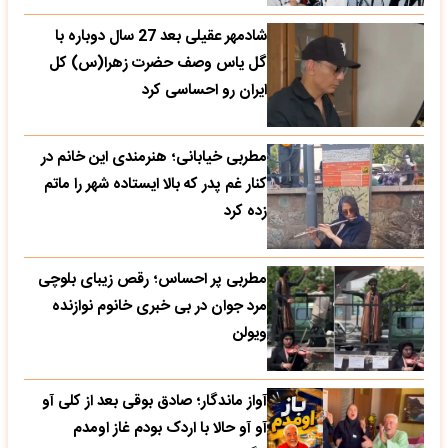
شادمهر عقیلی بعد 27 سال دوباره با
گل یاس وصف حضرت زهرا(س) کل
ایران رو احساسی کرد
مطربی خیابانی؛ هنرمندی این خانم در
کنار غم پدر که بالا ایستاده شهر را ماتم
زده کرد
مطربی پر احساس؛ رقص زیبای بلوچی
مرد جوان در بی خبری خانوم نوازنده
ویولن
آواز ماندگار؛ صادق بوقی بعد از کلی آو
آو آو حالا با اردک بودم غاز اومدم