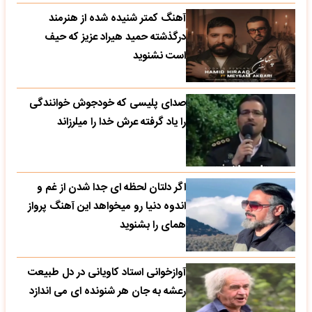
آهنگ کمتر شنیده شده از هنرمند
درگذشته حمید هیراد عزیز که حیف
است نشنوید
صدای پلیسی که خودجوش خوانندگی
را یاد گرفته عرش خدا را میلرزاند
اگر دلتان لحظه ای جدا شدن از غم و
اندوه دنیا رو میخواهد این آهنگ پرواز
همای را بشنوید
آوازخوانی استاد کاویانی در دل طبیعت
رعشه به جان هر شنونده ای می اندازد