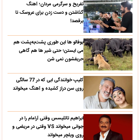
تفریح و سرگرمی مردان؛ آهنگ
گذاشتن و دست زدن برای عروسک تا
برقصد!
بوفالو ها این‌ طوری پشت‌به‌پشت هم
می‌ ایستن؛ حتی شیر ها هم گاهی
حریفشون نمی‌ شن
کلیپ خوانندگی ابی که در 77 سالگی
روی سن دراز کشیده و آهنگ میخواند
ابراهیم تاتلیسس وقتی آرامام را در
جوانی میخواند VS وقتی در مریضی و
روی ویلچر میخواند