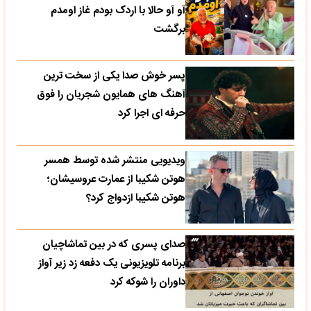
آو آو حالا با اردک بودم غاز اومدم
برگشت
پسر خوش صدا یکی از سخت ترین
آهنگ های همایون شجریان را فوق
حرفه ای اجرا کرد
ویدیویی منتشر شده توسط همسر
هوتن شکیبا از عمارت عروسیشان؛
هوتن شکیبا ازدواج کرد؟
صدای پسری که در بین تماشاچیان
برنامه تلویزیونی یک دفعه زد زیر آواز
داوران را شوکه کرد