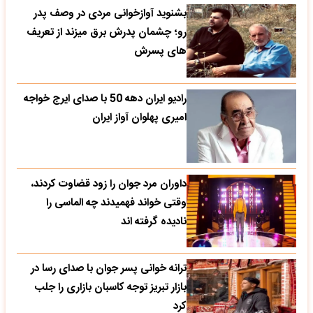
بشنوید آوازخوانی مردی در وصف پدر
رو؛ چشمان پدرش برق میزند از تعریف
های پسرش
رادیو ایران دهه 50 با صدای ایرج خواجه
امیری پهلوان آواز ایران
داوران مرد جوان را زود قضاوت کردند،
وقتی خواند فهمیدند چه الماسی را
نادیده گرفته اند
ترانه خوانی پسر جوان با صدای رسا در
بازار تبریز توجه کاسبان بازاری را جلب
کرد