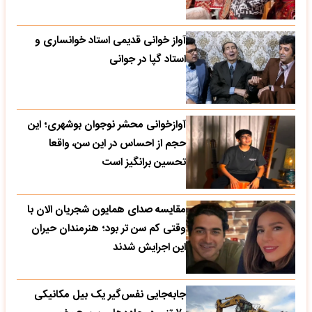
آواز خوانی قدیمی استاد خوانساری و
استاد گپا در جوانی
آوازخوانی محشر نوجوان بوشهری؛ این
حجم از احساس در این سن، واقعا
تحسین‌ برانگیز است
مقایسه صدای همایون شجریان الان با
وقتی کم سن تر بود؛ هنرمندان حیران
این اجرایش شدند
جابه‌جایی نفس‌گیر یک بیل مکانیکی