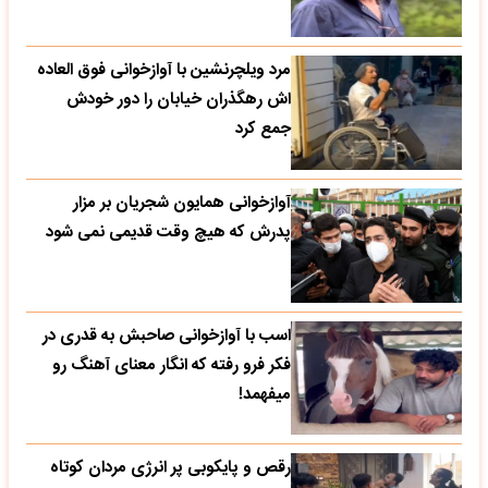
مرد ویلچرنشین با آوازخوانی فوق العاده
اش رهگذران خیابان را دور خودش
جمع کرد
آوازخوانی همایون شجریان بر مزار
پدرش که هیچ وقت قدیمی نمی شود
اسب با آوازخوانی صاحبش به قدری در
فکر فرو رفته که انگار معنای آهنگ رو
میفهمد!
رقص و پایکوبی پر انرژی مردان کوتاه