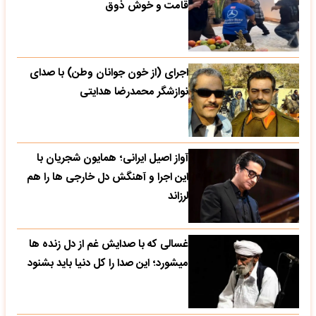
قامت و خوش ذوق
اجرای (از خون جوانان وطن) با صدای
نوازشگر محمدرضا هدایتی
آواز اصیل ایرانی؛ همایون شجریان با
این اجرا و آهنگش دل خارجی ها را هم
لرزاند
غسالی که با صدایش غم از دل زنده ها
میشورد؛ این صدا را کل دنیا باید بشنود