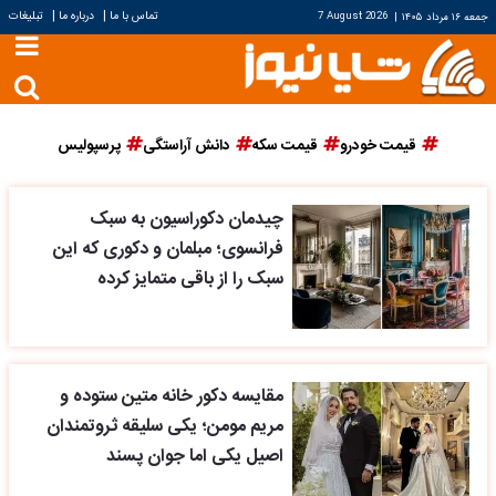
|
|
تماس با ما
درباره ما
تبلیغات
جمعه ۱۶ مرداد ۱۴۰۵
|
7 August 2026
قیمت خودرو
قیمت سکه
دانش آراستگی
پرسپولیس
چیدمان دکوراسیون به سبک
فرانسوی؛ مبلمان و دکوری که این
سبک را از باقی متمایز کرده
مقایسه دکور خانه متین ستوده و
مریم مومن؛ یکی سلیقه ثروتمندان
اصیل یکی اما جوان پسند