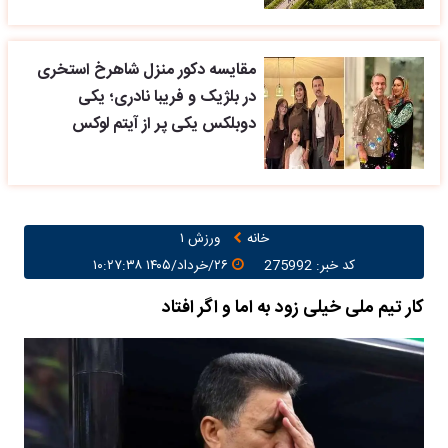
مقایسه دکور منزل شاهرخ استخری
در بلژیک و فریبا نادری؛ یکی
دوبلکس یکی پر از آیتم لوکس
خانه
ورزش ۱
کد خبر: 275992
۲۶/خرداد/۱۴۰۵ ۱۰:۲۷:۳۸
کار تیم ملی خیلی زود به اما و اگر افتاد