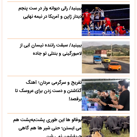
ببینید/ رالی دیوانه وار در ست پنجم
دیدار ژاپن و آمریکا در نیمه نهایی
ببینید/ سبقت راننده نیسان آبی از
لامبورگینی و بنتلی تو جاده
تفریح و سرگرمی مردان؛ آهنگ
گذاشتن و دست زدن برای عروسک تا
برقصد!
بوفالو ها این‌ طوری پشت‌به‌پشت هم
می‌ ایستن؛ حتی شیر ها هم گاهی
حریفشون نمی‌ شن