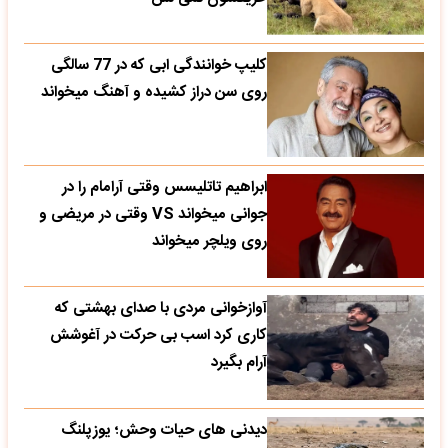
کلیپ خوانندگی ابی که در 77 سالگی
روی سن دراز کشیده و آهنگ میخواند
ابراهیم تاتلیسس وقتی آرامام را در
جوانی میخواند VS وقتی در مریضی و
روی ویلچر میخواند
آوازخوانی مردی با صدای بهشتی که
کاری کرد اسب بی حرکت در آغوشش
آرام بگیرد
دیدنی های حیات وحش؛ یوزپلنگ