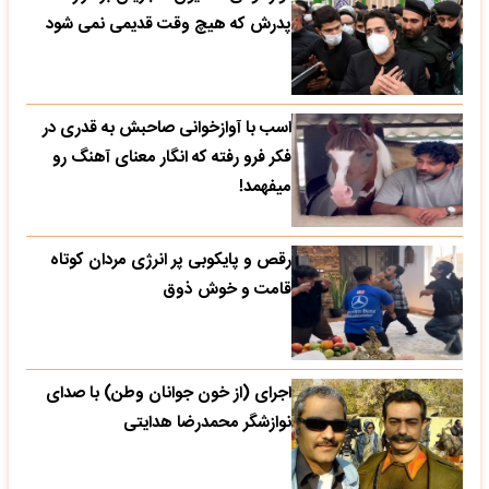
پدرش که هیچ وقت قدیمی نمی شود
اسب با آوازخوانی صاحبش به قدری در
فکر فرو رفته که انگار معنای آهنگ رو
میفهمد!
رقص و پایکوبی پر انرژی مردان کوتاه
قامت و خوش ذوق
اجرای (از خون جوانان وطن) با صدای
نوازشگر محمدرضا هدایتی