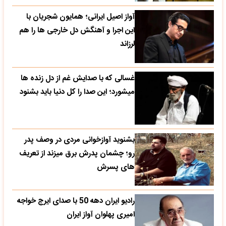
آواز اصیل ایرانی؛ همایون شجریان با
این اجرا و آهنگش دل خارجی ها را هم
لرزاند
غسالی که با صدایش غم از دل زنده ها
میشورد؛ این صدا را کل دنیا باید بشنود
بشنوید آوازخوانی مردی در وصف پدر
رو؛ چشمان پدرش برق میزند از تعریف
های پسرش
رادیو ایران دهه 50 با صدای ایرج خواجه
امیری پهلوان آواز ایران