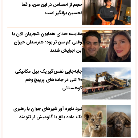
حجم از احساس در این سن، واقعا
تحسین‌ برانگیز است
مقایسه صدای همایون شجریان الان با
وقتی کم سن تر بود؛ هنرمندان حیران
این اجرایش شدند
جابه‌جایی نفس‌گیر یک بیل مکانیکی
۷۰ تنی در جاده‌های پرپیچ‌وخم
کوهستانی
نبرد دلهره آور شیرهای جوان با رهبری
یک ماده بالغ با گاومیش نر تنومند