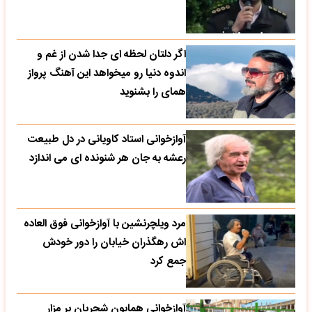
اگر دلتان لحظه ای جدا شدن از غم و
اندوه دنیا رو میخواهد این آهنگ پرواز
همای را بشنوید
آوازخوانی استاد کاویانی در دل طبیعت
رعشه به جان هر شنونده ای می اندازد
مرد ویلچرنشین با آوازخوانی فوق العاده
اش رهگذران خیابان را دور خودش
جمع کرد
آوازخوانی همایون شجریان بر مزار