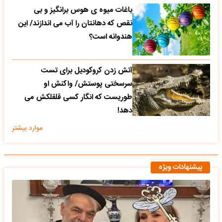
باغات میوه ی هوس برانگیز و بی
نقص که دهانتان را آب می اندازند/ این
هندوانه است؟
آتش زدن کروکودیل برای تست
سرسختی پوستش/ واکنش او
طوریست که انگار کسی قلقلکش می
دهد!
موارد بیشتر
پیشنهادات ویژه