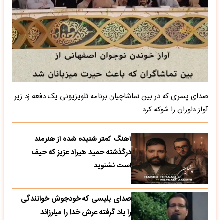
صدای پسری که در بین تماشاچیان برنامه تلویزیونی یک دفعه زد زیر
آواز داوران را شوکه کرد
آهنگ کمتر شنیده شده از هنرمند
درگذشته حمید هیراد عزیز که حیف
است نشنوید
صدای پلیسی که خودجوش خوانندگی
را یاد گرفته عرش خدا را میلرزاند