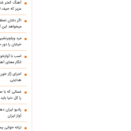
آهنگ کمتر شنی
عزیز که حیف 
اگر دلتان لحظه
میخواهد این آ
مرد ویلچرنشین 
خیابان را دور
اسب با آوازخو
انگار معنای آه
اجرای (از خون
هدایتی
غسالی که با ص
را کل دنیا باید
آواز ایران
ترانه خوانی پس