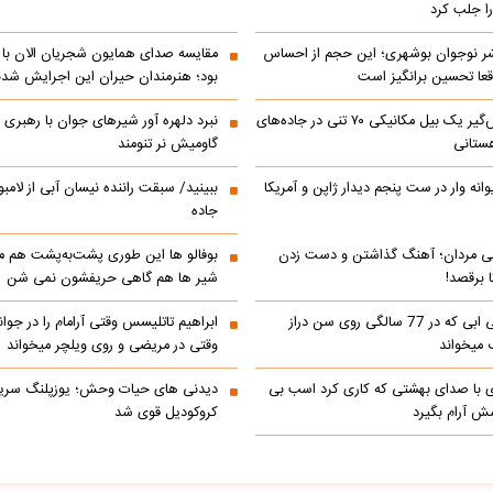
را جلب کرد
شر نوجوان بوشهری؛ این حجم از احساس
مقایسه صدای همایون شجریان الان با 
عا تحسین‌ برانگیز است
بود؛ هنرمندان حیران این اجرایش شدن
جابه‌جایی نفس‌گیر یک بیل مکانیکی ۷۰ تنی در جاده‌های
نبرد دلهره آور شیرهای جوان با رهبری ی
ستانی
گاومیش نر تنومند
رالی دیوانه وار در ست پنجم دیدار ژاپن و آمریکا
ببینید/ سبقت راننده نیسان آبی از لامبو
جاده
می مردان؛ آهنگ گذاشتن و دست زدن
بوفالو ها این‌ طوری پشت‌به‌پشت هم م
 برقصد!
شیر ها هم گاهی حریفشون نمی‌ شن
کلیپ خوانندگی ابی که در 77 سالگی روی سن دراز
 میخواند
وقتی در مریضی و روی ویلچر میخواند
ی با صدای بهشتی که کاری کرد اسب بی
دیدنی های حیات وحش؛ یوزپلنگ سری
 آرام بگیرد
کروکودیل قوی شد