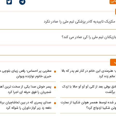
انی
مکزیک تاییدیه کادر پزشکی تیم ملی را صادر نکرد
بازیکنان تیم ملی را کی صادر می کند؟
ب
 هنرمندی این خانم در کنار غم پدر که بالا
مطربی پر احساس؛ رقص زیبای بلوچی مر
ماتم زده کرد
خبری خانوم نوازنده ویولن
ادق بوقی بعد از کلی آو آو آو حالا با اردک
پسر خوش صدا یکی از سخت ترین آه
م برگشت
شجریان را فوق حرفه ای اجرا کرد
 شده توسط همسر هوتن شکیبا از عمارت
صدای پسری که در بین تماشاچیان برنام
ن شکیبا ازدواج کرد؟
دفعه زد زیر آواز داوران را شوکه کرد