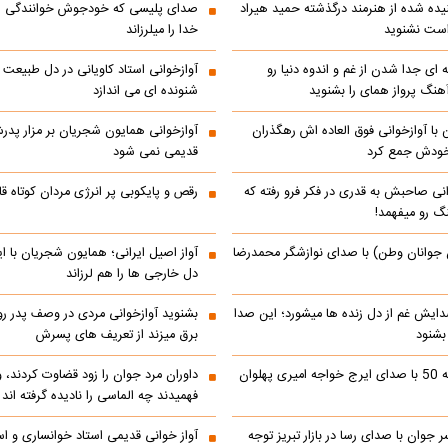
ده شده از هنرمند درگذشته حمید هیراد
صدای پلیسی که خودجوش خوانندگی را 
است نشنوید
خدا را میلرزاند
 ای جدا شدن از غم و اندوه دنیا رو
آوازخوانی استاد کاویانی در دل طبیعت
هنگ پرواز همای را بشنوید
شنونده ای می اندازد
با آوازخوانی فوق العاده اش رهگذران
آوازخوانی همایون شجریان بر مزار پد
 خودش جمع کرد
قدیمی نمی شود
انی صاحبش به قدری در فکر فرو رفته که
رقص و پایکوبی پر انرژی مردان کوتاه
نگ رو میفهمد!
 جوانان وطن) با صدای نوازشگر محمدرضا
آواز اصیل ایرانی؛ همایون شجریان با 
دل خارجی ها را هم لرزاند
دایش غم از دل زنده ها میشورد؛ این صدا
بشنوید آوازخوانی مردی در وصف پدر 
 بشنود
برق میزند از تعریف های پسرش
رادیو ایران دهه 50 با صدای ایرج خواجه امیری پهلوان
داوران مرد جوان را زود قضاوت کردند، 
فهمیدند چه الماسی را نادیده گرفته اند
ر جوان با صدای رسا در بازار تبریز توجه
آواز خوانی قدیمی استاد خوانساری و است