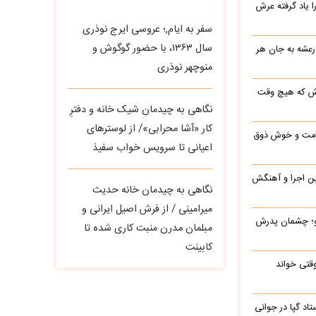
یاد گرفته عرش
سفر به ایام,؛ عروسی ایرج نوذری
سال ۱۳۶۳، با حضور گوگوش و
 رعشه به جان هر
منوچهر نوذری
رش که هیچ وقت
نگاهی به چیدمان شیک خانه و دفترِ
کار «آشا محرابی»/ از لوسترهای
 قامت و خوش ذوق
اعیانی تا سرویس خواب سفیذ
این اجرا و آهنگش
نگاهی به چیدمان خانه حدیث
میرامینی / از فرش اصیل ایرانی و
رو؛ چشمان پدرش
مبلمان مدرن منبت‌ کاری‌ شده تا
کابینت
وقتی خواند
اد گپا در جوانی