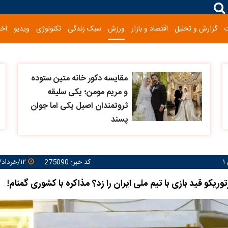
گزارش و تحلیل
اقتصاد و بازار
ورزش
سبک زندگی
تکنولوژی
ویدیو
اخب
مقایسه دکور خانه متین ستوده
و مریم مومن؛ یکی سلیقه
ثروتمندان اصیل یکی اما جوان
پسند
کد خبر: 275090
۱۲/خرداد/۱۴۰۵ ۱۱:۴۴:۵۷
وریکو قید بازی با تیم ملی ایران را زد؟ مذاکره با کشوری گمنام!