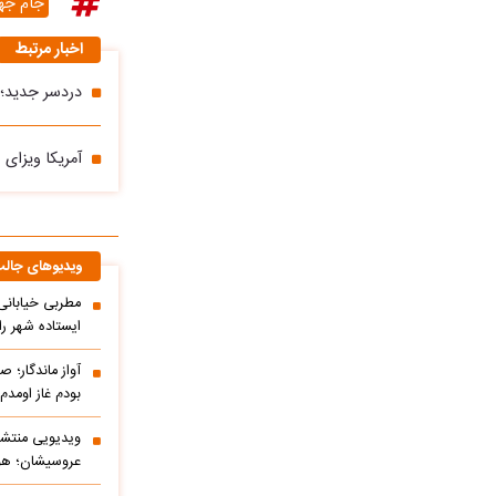
جام جه
اخبار مرتبط
دردسر جدید؛ 
آمریکا ویزای 
ویدیوهای جال
مطربی خیابانی؛
ایستاده شهر را 
آواز ماندگار؛ ص
بودم غاز اومد
ویدیویی منتشر
عروسیشان؛ هوت