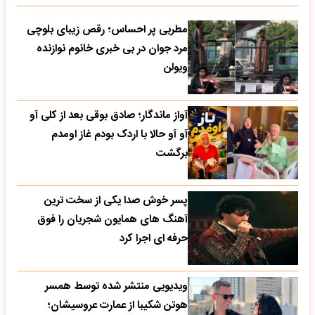
مطربی پر احساس؛ رقص زیبای بلوچی
مرد جوان در بی خبری خانوم نوازنده
ویولن
آواز ماندگار؛ صادق بوقی بعد از کلی آو
آو آو حالا با اردک بودم غاز اومدم
برگشت
پسر خوش صدا یکی از سخت ترین
آهنگ های همایون شجریان را فوق
حرفه ای اجرا کرد
ویدیویی منتشر شده توسط همسر
هوتن شکیبا از عمارت عروسیشان؛