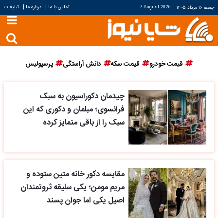
|
|
تماس با ما
درباره ما
تبلیغات
جمعه ۱۶ مرداد ۱۴۰۵
|
7 August 2026
قیمت خودرو
قیمت سکه
دانش آراستگی
پرسپولیس
چیدمان دکوراسیون به سبک
فرانسوی؛ مبلمان و دکوری که این
سبک را از باقی متمایز کرده
مقایسه دکور خانه متین ستوده و
مریم مومن؛ یکی سلیقه ثروتمندان
اصیل یکی اما جوان پسند