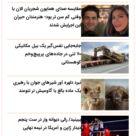
مقایسه صدای همایون شجریان الان با
وقتی کم سن تر بود؛ هنرمندان حیران
این اجرایش شدند
جابه‌جایی نفس‌گیر یک بیل مکانیکی
۷۰ تنی در جاده‌های پرپیچ‌وخم
کوهستانی
نبرد دلهره آور شیرهای جوان با رهبری
یک ماده بالغ با گاومیش نر تنومند
ببینید/ رالی دیوانه وار در ست پنجم
دیدار ژاپن و آمریکا در نیمه نهایی