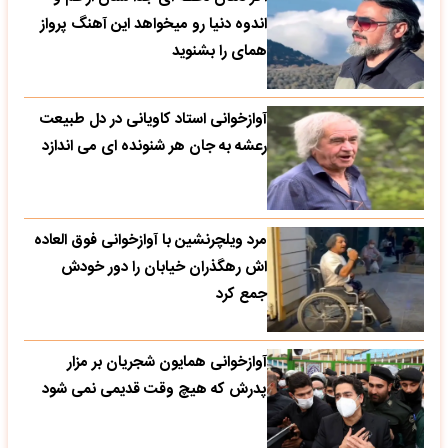
اندوه دنیا رو میخواهد این آهنگ پرواز
همای را بشنوید
آوازخوانی استاد کاویانی در دل طبیعت
رعشه به جان هر شنونده ای می اندازد
مرد ویلچرنشین با آوازخوانی فوق العاده
اش رهگذران خیابان را دور خودش
جمع کرد
آوازخوانی همایون شجریان بر مزار
پدرش که هیچ وقت قدیمی نمی شود