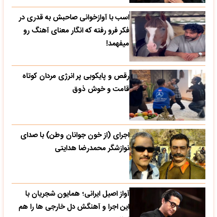
اسب با آوازخوانی صاحبش به قدری در
فکر فرو رفته که انگار معنای آهنگ رو
میفهمد!
رقص و پایکوبی پر انرژی مردان کوتاه
قامت و خوش ذوق
اجرای (از خون جوانان وطن) با صدای
نوازشگر محمدرضا هدایتی
آواز اصیل ایرانی؛ همایون شجریان با
این اجرا و آهنگش دل خارجی ها را هم