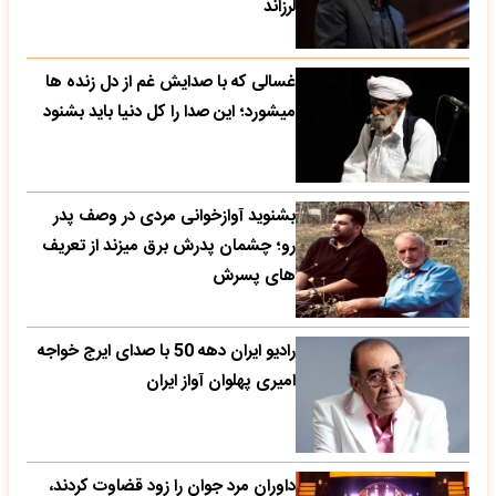
لرزاند
غسالی که با صدایش غم از دل زنده ها
میشورد؛ این صدا را کل دنیا باید بشنود
بشنوید آوازخوانی مردی در وصف پدر
رو؛ چشمان پدرش برق میزند از تعریف
های پسرش
رادیو ایران دهه 50 با صدای ایرج خواجه
امیری پهلوان آواز ایران
داوران مرد جوان را زود قضاوت کردند،