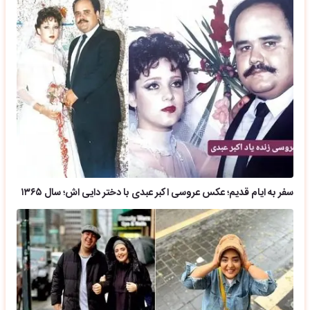
سفر به ایام قدیم؛ عکس عروسی اکبر عبدی با دختر دایی اش؛ سال ۱۳۶۵