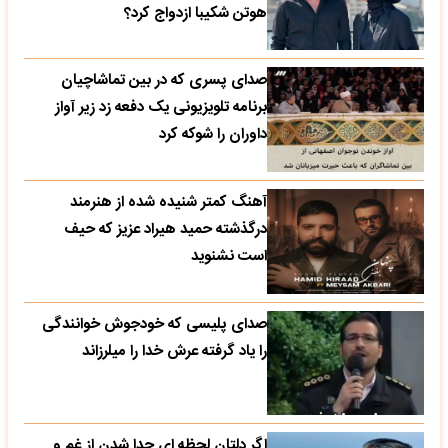
هوتن شکیبا ازدواج کرد؟
صدای پسری که در بین تماشاچیان
برنامه تلویزیونی یک دفعه زد زیر آواز
داوران را شوکه کرد
آهنگ کمتر شنیده شده از هنرمند
درگذشته حمید هیراد عزیز که حیف
است نشنوید
صدای پلیسی که خودجوش خوانندگی
را یاد گرفته عرش خدا را میلرزاند
اگر دلتان لحظه ای جدا شدن از غم و