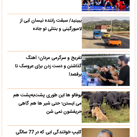
ببینید/ سبقت راننده نیسان آبی از
لامبورگینی و بنتلی تو جاده
تفریح و سرگرمی مردان؛ آهنگ
گذاشتن و دست زدن برای عروسک تا
برقصد!
بوفالو ها این‌ طوری پشت‌به‌پشت هم
می‌ ایستن؛ حتی شیر ها هم گاهی
حریفشون نمی‌ شن
کلیپ خوانندگی ابی که در 77 سالگی