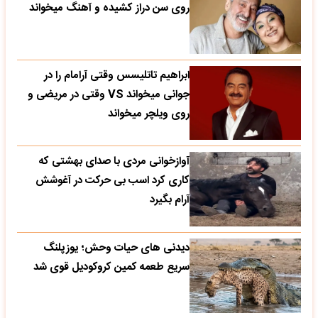
روی سن دراز کشیده و آهنگ میخواند
ابراهیم تاتلیسس وقتی آرامام را در
جوانی میخواند VS وقتی در مریضی و
روی ویلچر میخواند
آوازخوانی مردی با صدای بهشتی که
کاری کرد اسب بی حرکت در آغوشش
آرام بگیرد
دیدنی های حیات وحش؛ یوزپلنگ
سریع طعمه کمین کروکودیل قوی شد