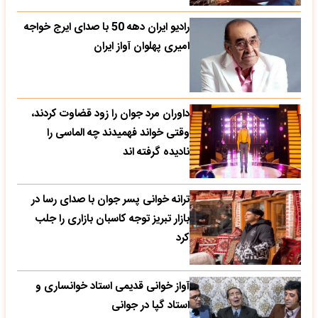
رادیو ایران دهه 50 با صدای ایرج خواجه
امیری پهلوان آواز ایران
داوران مرد جوان را زود قضاوت کردند،
وقتی خواند فهمیدند چه الماسی را
نادیده گرفته اند
ترانه خوانی پسر جوان با صدای رسا در
بازار تبریز توجه کاسبان بازاری را جلب
کرد
آواز خوانی قدیمی استاد خوانساری و
استاد گپا در جوانی