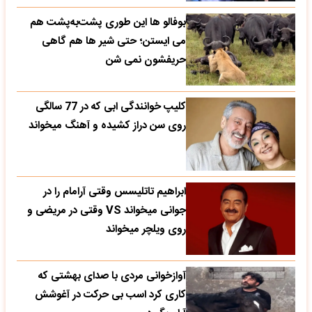
بوفالو ها این‌ طوری پشت‌به‌پشت هم
می‌ ایستن؛ حتی شیر ها هم گاهی
حریفشون نمی‌ شن
کلیپ خوانندگی ابی که در 77 سالگی
روی سن دراز کشیده و آهنگ میخواند
ابراهیم تاتلیسس وقتی آرامام را در
جوانی میخواند VS وقتی در مریضی و
روی ویلچر میخواند
آوازخوانی مردی با صدای بهشتی که
کاری کرد اسب بی حرکت در آغوشش