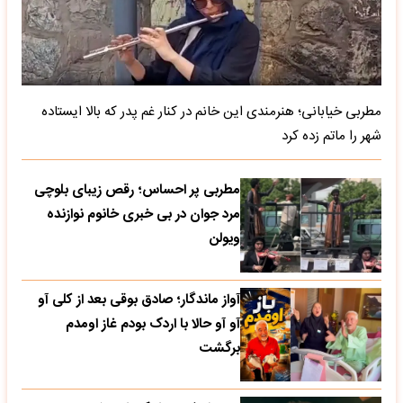
مطربی خیابانی؛ هنرمندی این خانم در کنار غم پدر که بالا ایستاده
شهر را ماتم زده کرد
مطربی پر احساس؛ رقص زیبای بلوچی
مرد جوان در بی خبری خانوم نوازنده
ویولن
آواز ماندگار؛ صادق بوقی بعد از کلی آو
آو آو حالا با اردک بودم غاز اومدم
برگشت