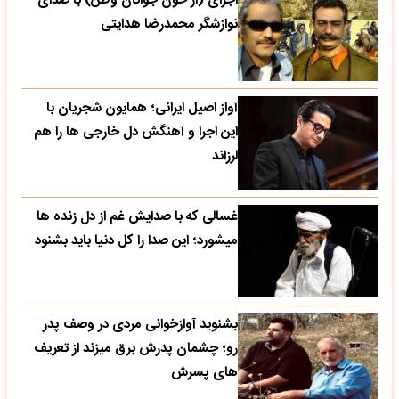
اجرای (از خون جوانان وطن) با صدای
نوازشگر محمدرضا هدایتی
آواز اصیل ایرانی؛ همایون شجریان با
این اجرا و آهنگش دل خارجی ها را هم
لرزاند
غسالی که با صدایش غم از دل زنده ها
میشورد؛ این صدا را کل دنیا باید بشنود
بشنوید آوازخوانی مردی در وصف پدر
رو؛ چشمان پدرش برق میزند از تعریف
های پسرش