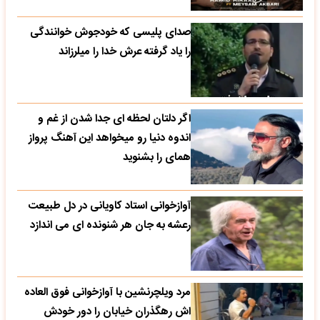
صدای پلیسی که خودجوش خوانندگی
را یاد گرفته عرش خدا را میلرزاند
اگر دلتان لحظه ای جدا شدن از غم و
اندوه دنیا رو میخواهد این آهنگ پرواز
همای را بشنوید
آوازخوانی استاد کاویانی در دل طبیعت
رعشه به جان هر شنونده ای می اندازد
مرد ویلچرنشین با آوازخوانی فوق العاده
اش رهگذران خیابان را دور خودش