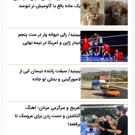
یک ماده بالغ با گاومیش نر تنومند
ببینید/ رالی دیوانه وار در ست پنجم
دیدار ژاپن و آمریکا در نیمه نهایی
ببینید/ سبقت راننده نیسان آبی از
لامبورگینی و بنتلی تو جاده
تفریح و سرگرمی مردان؛ آهنگ
گذاشتن و دست زدن برای عروسک تا
برقصد!