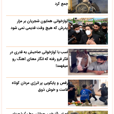
جمع کرد
آوازخوانی همایون شجریان بر مزار
پدرش که هیچ وقت قدیمی نمی شود
اسب با آوازخوانی صاحبش به قدری در
فکر فرو رفته که انگار معنای آهنگ رو
میفهمد!
رقص و پایکوبی پر انرژی مردان کوتاه
قامت و خوش ذوق