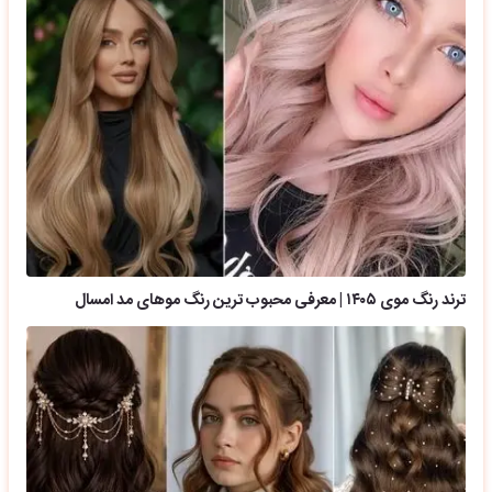
ترند رنگ موی ۱۴۰۵ | معرفی محبوب ترین رنگ موهای مد امسال