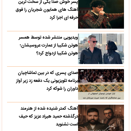
پسر خوش صدا یکی از سخت ترین
آهنگ های همایون شجریان را فوق
حرفه ای اجرا کرد
ویدیویی منتشر شده توسط همسر
هوتن شکیبا از عمارت عروسیشان؛
هوتن شکیبا ازدواج کرد؟
صدای پسری که در بین تماشاچیان
برنامه تلویزیونی یک دفعه زد زیر آواز
داوران را شوکه کرد
آهنگ کمتر شنیده شده از هنرمند
درگذشته حمید هیراد عزیز که حیف
است نشنوید