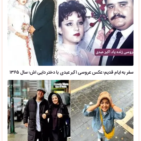
سفر به ایام قدیم؛ عکس عروسی اکبر عبدی با دختر دایی اش؛ سال ۱۳۶۵