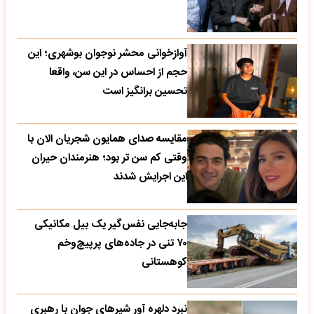
آوازخوانی محشر نوجوان بوشهری؛ این
حجم از احساس در این سن، واقعا
تحسین‌ برانگیز است
مقایسه صدای همایون شجریان الان با
وقتی کم سن تر بود؛ هنرمندان حیران
این اجرایش شدند
جابه‌جایی نفس‌گیر یک بیل مکانیکی
۷۰ تنی در جاده‌های پرپیچ‌وخم
کوهستانی
نبرد دلهره آور شیرهای جوان با رهبری