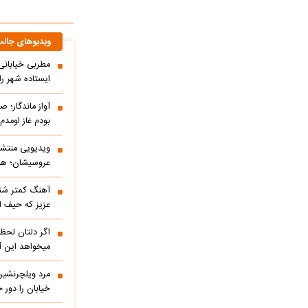
ویدیوهای جال
مطربی خیابانی؛
ایستاده شهر را 
آواز ماندگار؛ ص
بودم غاز اومد
ویدیویی منتشر
عروسیشان؛ هوت
آهنگ کمتر شنی
عزیز که حیف 
اگر دلتان لحظه
میخواهد این آ
مرد ویلچرنشین 
خیابان را دور