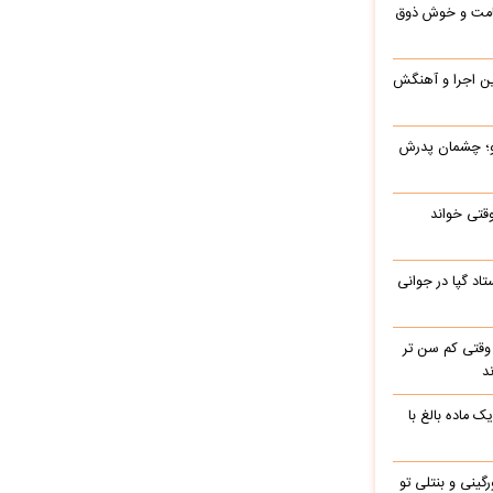
 قامت و خوش ذوق
این اجرا و آهنگش
رو؛ چشمان پدرش
وقتی خواند
اد گپا در جوانی
وقتی کم سن تر
د
ک ماده بالغ با
رگینی و بنتلی تو