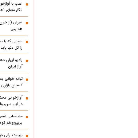
اسب با آوازخو
انگار معنای آه
اجرای (از خون
هدایتی
غسالی که با ص
را کل دنیا باید
آواز ایران
ترانه خوانی پس
کاسبان بازاری 
آوازخوانی مح
در این سن، واق
پرپیچ‌وخم کوه
ببینید/ 