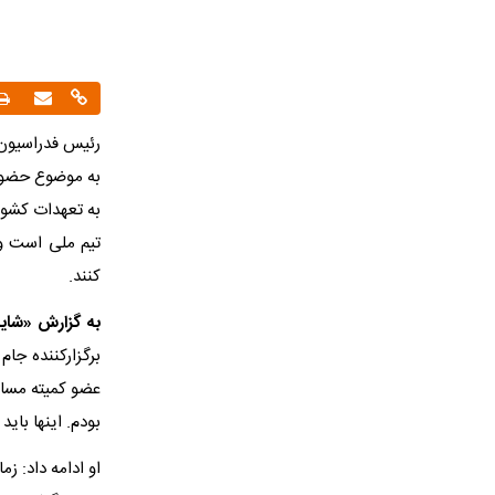
رئیس فدراسیون 
به تعهدات کشوره
تیم ملی است و 
کنند.
به گزارش «شایا
عضو کمیته مساب
بودم. اینها باید ۲۲ امضا کنند؛ وزرا، گمرک، پلیس و ... باید امضا کنند‌.
او ادامه داد: زم