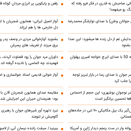
انی صاحبش به قدری در فکر فرو رفته که
رقص و پایکوبی پر انرژی مردان کوتاه
نگ رو میفهمد!
 جوانان وطن) با صدای نوازشگر محمدرضا
آواز اصیل ایرانی؛ همایون شجریان با 
دل خارجی ها را هم لرزاند
دایش غم از دل زنده ها میشورد؛ این صدا
بشنوید آوازخوانی مردی در وصف پدر 
 بشنود
برق میزند از تعریف های پسرش
رادیو ایران دهه 50 با صدای ایرج خواجه امیری پهلوان
داوران مرد جوان را زود قضاوت کردند، 
فهمیدند چه الماسی را نادیده گرفته اند
ر جوان با صدای رسا در بازار تبریز توجه
آواز خوانی قدیمی استاد خوانساری و است
را جلب کرد
شر نوجوان بوشهری؛ این حجم از احساس
مقایسه صدای همایون شجریان الان با 
عا تحسین‌ برانگیز است
بود؛ هنرمندان حیران این اجرایش شدن
جابه‌جایی نفس‌گیر یک بیل مکانیکی ۷۰ تنی در جاده‌های
نبرد دلهره آور شیرهای جوان با رهبری ی
ستانی
گاومیش نر تنومند
رالی دیوانه وار در ست پنجم دیدار ژاپن و آمریکا
ببینید/ سبقت راننده نیسان آبی از لامبو