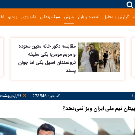
گزارش و تحلیل
اقتصاد و بازار
ورزش
سبک زندگی
تکنولوژی
ویدیو
اخب
مقایسه دکور خانه متین ستوده
و مریم مومن؛ یکی سلیقه
ثروتمندان اصیل یکی اما جوان
پسند
کد خبر: 273546
۱۹/اردیبهشت/۱۴۰۵ ۱۱:۲۴:۲۹