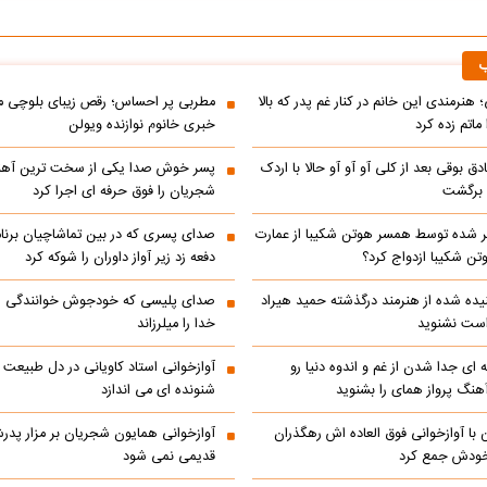
ب
 هنرمندی این خانم در کنار غم پدر که بالا
مطربی پر احساس؛ رقص زیبای بلوچی مر
ماتم زده کرد
خبری خانوم نوازنده ویولن
ادق بوقی بعد از کلی آو آو آو حالا با اردک
پسر خوش صدا یکی از سخت ترین آه
م برگشت
شجریان را فوق حرفه ای اجرا کرد
 شده توسط همسر هوتن شکیبا از عمارت
صدای پسری که در بین تماشاچیان برنام
ن شکیبا ازدواج کرد؟
دفعه زد زیر آواز داوران را شوکه کرد
ده شده از هنرمند درگذشته حمید هیراد
صدای پلیسی که خودجوش خوانندگی را 
است نشنوید
خدا را میلرزاند
 ای جدا شدن از غم و اندوه دنیا رو
آوازخوانی استاد کاویانی در دل طبیعت
هنگ پرواز همای را بشنوید
شنونده ای می اندازد
با آوازخوانی فوق العاده اش رهگذران
آوازخوانی همایون شجریان بر مزار پد
 خودش جمع کرد
قدیمی نمی شود