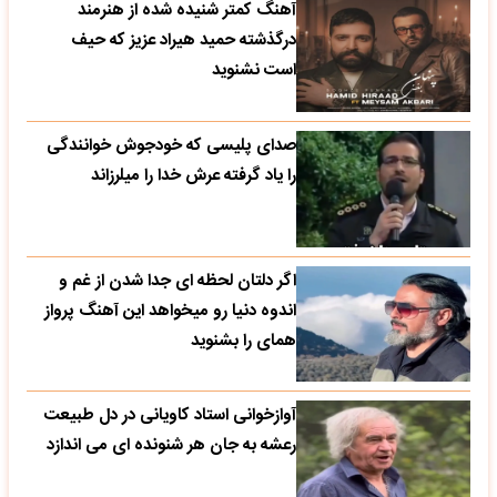
آهنگ کمتر شنیده شده از هنرمند
درگذشته حمید هیراد عزیز که حیف
است نشنوید
صدای پلیسی که خودجوش خوانندگی
را یاد گرفته عرش خدا را میلرزاند
اگر دلتان لحظه ای جدا شدن از غم و
اندوه دنیا رو میخواهد این آهنگ پرواز
همای را بشنوید
آوازخوانی استاد کاویانی در دل طبیعت
رعشه به جان هر شنونده ای می اندازد