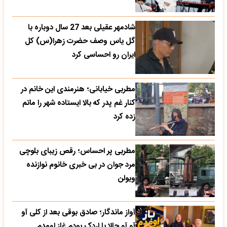
شادمهر عقیلی بعد 27 سال دوباره با
گل یاس وصف حضرت زهرا(س) کل
ایران رو احساسی کرد
مطربی خیابانی؛ هنرمندی این خانم در
کنار غم پدر که بالا ایستاده شهر را ماتم
زده کرد
مطربی پر احساس؛ رقص زیبای بلوچی
مرد جوان در بی خبری خانوم نوازنده
ویولن
آواز ماندگار؛ صادق بوقی بعد از کلی آو
آو آو حالا با اردک بودم غاز اومدم