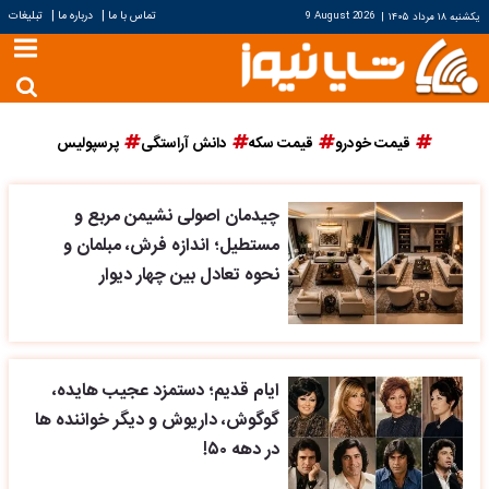
|
|
تماس با ما
درباره ما
تبلیغات
یکشنبه ۱۸ مرداد ۱۴۰۵
|
9 August 2026
قیمت خودرو
قیمت سکه
دانش آراستگی
پرسپولیس
چیدمان اصولی نشیمن مربع و
مستطیل؛ اندازه فرش، مبلمان و
نحوه تعادل بین چهار دیوار
ایام قدیم؛ دستمزد عجیب هایده،
گوگوش، داریوش و دیگر خواننده ها
در دهه ۵۰!