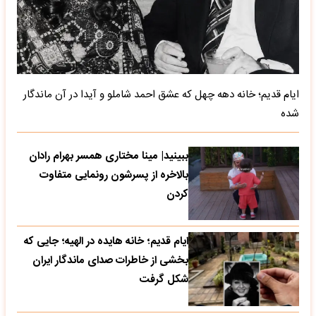
ایام قدیم؛ خانه دهه چهل که عشق احمد شاملو و آیدا در آن ماندگار
شده
ببینید| مینا مختاری همسر بهرام رادان
بالاخره از پسرشون رونمایی متفاوت
کردن
ایام قدیم؛ خانه هایده در الهیه؛ جایی که
بخشی از خاطرات صدای ماندگار ایران
شکل گرفت