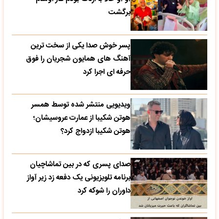
برگشت
پسر خوش صدا یکی از سخت ترین
آهنگ های همایون شجریان را فوق
حرفه ای اجرا کرد
ویدیویی منتشر شده توسط همسر
هوتن شکیبا از عمارت عروسیشان؛
هوتن شکیبا ازدواج کرد؟
صدای پسری که در بین تماشاچیان
برنامه تلویزیونی یک دفعه زد زیر آواز
داوران را شوکه کرد