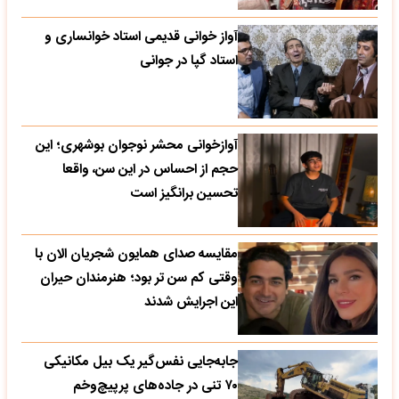
آواز خوانی قدیمی استاد خوانساری و
استاد گپا در جوانی
آوازخوانی محشر نوجوان بوشهری؛ این
حجم از احساس در این سن، واقعا
تحسین‌ برانگیز است
مقایسه صدای همایون شجریان الان با
وقتی کم سن تر بود؛ هنرمندان حیران
این اجرایش شدند
جابه‌جایی نفس‌گیر یک بیل مکانیکی
۷۰ تنی در جاده‌های پرپیچ‌وخم