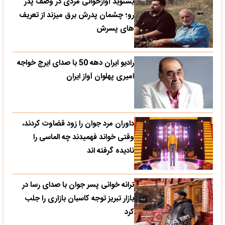
بشنوید آوازخوانی مردی در وصف پدر
رو؛ چشمان پدرش برق میزند از تعریف
های پسرش
رادیو ایران دهه 50 با صدای ایرج خواجه
امیری پهلوان آواز ایران
داوران مرد جوان را زود قضاوت کردند،
وقتی خواند فهمیدند چه الماسی را
نادیده گرفته اند
ترانه خوانی پسر جوان با صدای رسا در
بازار تبریز توجه کاسبان بازاری را جلب
کرد