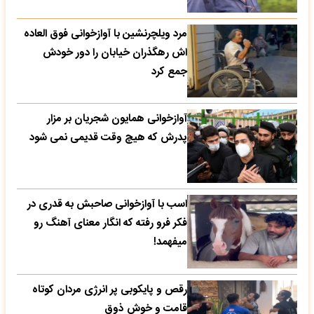
مرد ویلچرنشین با آوازخوانی فوق العاده
اش رهگذران خیابان را دور خودش
جمع کرد
آوازخوانی همایون شجریان بر مزار
پدرش که هیچ وقت قدیمی نمی شود
اسب با آوازخوانی صاحبش به قدری در
فکر فرو رفته که انگار معنای آهنگ رو
میفهمد!
رقص و پایکوبی پر انرژی مردان کوتاه
قامت و خوش ذوق