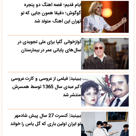
ایام قدیم؛ قصه آهنگ دو پنجره
گوگوش؛ دقیقا همون جایی که تو
تهران این آهنگ متولد شد
آوازخوانی گلپا برای علی تجویدی در
سال‌های پایانی عمر در بیمارستان
ببینید| فیلمی از عروسی و کارت عروسی
اکبر عبدی سال 1365 توسط همسرش
منتشر شد
ببینید| کنسرت 27 سال پیش شادمهر
تو ایران اولین باری که گل یاس را خواند