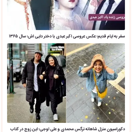
سفر به ایام قدیم؛ عکس عروسی اکبر عبدی با دختر دایی اش؛ سال ۱۳۶۵
دکوراسیون منزل شاهانه نرگس محمدی و علی اوجی؛ این زوج در کتاب