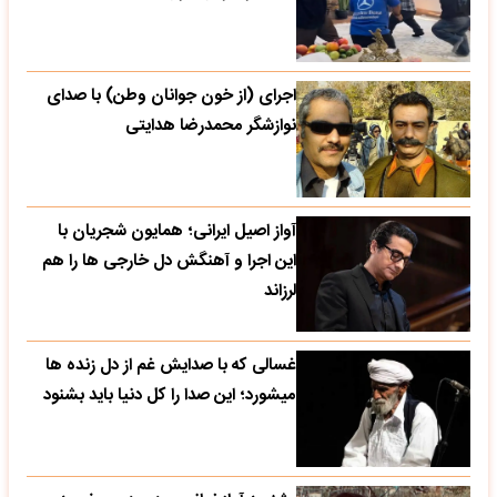
اجرای (از خون جوانان وطن) با صدای
نوازشگر محمدرضا هدایتی
آواز اصیل ایرانی؛ همایون شجریان با
این اجرا و آهنگش دل خارجی ها را هم
لرزاند
غسالی که با صدایش غم از دل زنده ها
میشورد؛ این صدا را کل دنیا باید بشنود