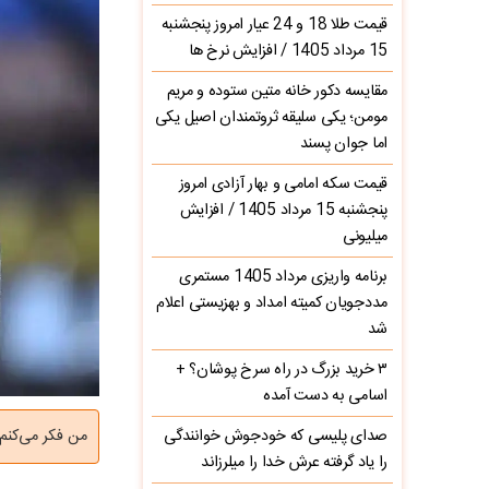
قیمت طلا 18 و 24 عیار امروز پنجشنبه
15 مرداد 1405 / افزایش نرخ ها
مقایسه دکور خانه متین ستوده و مریم
مومن؛ یکی سلیقه ثروتمندان اصیل یکی
اما جوان پسند
قیمت سکه امامی و بهار آزادی امروز
پنجشنبه 15 مرداد 1405 / افزایش
میلیونی
برنامه واریزی مرداد 1405 مستمری
مددجویان کمیته امداد و بهزیستی اعلام
شد
۳ خرید بزرگ در راه سرخ‌ پوشان؟ +
اسامی به دست آمده
صدای پلیسی که خودجوش خوانندگی
من فکر می‌کنم 
را یاد گرفته عرش خدا را میلرزاند