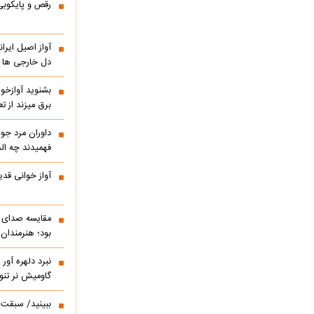
رقص و پایکوبی
آواز اصیل ایر
دل خارجی ها را
بشنوید آوازخو
برق میزند از 
داوران مرد جوا
فهمیدند چه الم
آواز خوانی قدی
مقایسه صدای ه
بود؛ هنرمندان
نبرد دلهره آور
گاومیش نر تنو
ببینید/ سبقت ر