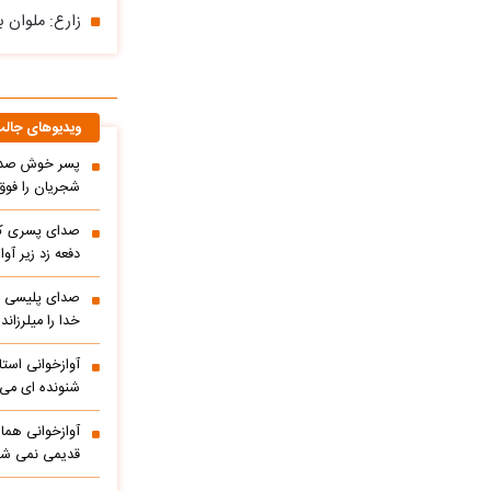
زارع: ملوان ب
ویدیوهای جال
پسر خوش صدا 
شجریان را فوق 
صدای پسری که 
دفعه زد زیر آوا
صدای پلیسی ک
خدا را میلرزاند
آوازخوانی است
شنونده ای می ا
آوازخوانی هما
قدیمی نمی شو