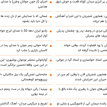
 پر انرژی مردان کوتاه قامت و خوش ذوق
اجرای (از خون جوانان وطن) با صدای 
هدایتی
انی؛ همایون شجریان با این اجرا و آهنگش
غسالی که با صدایش غم از دل زنده ها 
 هم لرزاند
را کل دنیا باید بشنود
انی مردی در وصف پدر رو؛ چشمان پدرش
رادیو ایران دهه 50 با صدای ا
تعریف های پسرش
آواز ایران
ن را زود قضاوت کردند، وقتی خواند
ترانه خوانی پسر جوان با صدای رسا در با
اسی را نادیده گرفته اند
کاسبان بازاری را جلب کرد
می استاد خوانساری و استاد گپا در جوانی
آوازخوانی محشر نوجوان بوشهری؛ این
در این سن، واقعا تحسین‌ برانگیز است
مایون شجریان الان با وقتی کم سن تر
 حیران این اجرایش شدند
پرپیچ‌وخم کوهستانی
 شیرهای جوان با رهبری یک ماده بالغ با
ببینید/ رالی دیوانه وار در ست پنجم د
مند
در نیمه نهایی
اننده نیسان آبی از لامبورگینی و بنتلی تو
تفریح و سرگرمی مردان؛ آهنگ گذاشت