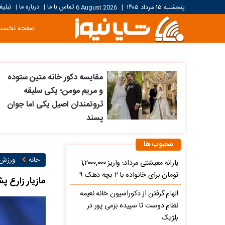
تماس با ما
درباره ما
تبلیغ
پنجشنبه ۱۵ مرداد ۱۴۰۵
|
6 August 2026
|
|
صفحه نخست
مقایسه دکور خانه متین ستوده
و مریم مومن؛ یکی سلیقه
ثروتمندان اصیل یکی اما جوان
پسند
محبوب ها
خانه
ورزش ۱
یارانه معیشتی مرداد؛ واریز ۱,۲۰۰۰,۰۰۰
تومان برای خانواده با ۲ بچه دهک ۹
مازیار زارع پ
الهام گرفتن از دکوراسیون خانه نعیمه
نظام دوست تا سپیده بزمی پور در
بلژیک