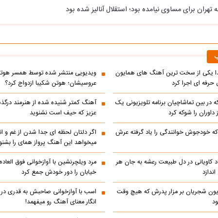
ه تهران برای مساوی نیامده بود؛ استقلال آنالیز شده بود
ب
یکی از سخت ترین آهنگ های همایون
ویدیویی منتشر شده توسط همسر هوتن 
حرفه ای اجرا کرد
عروسیشان؛ هوتن شکیبا ازدواج کرد؟
در بین تماشاچیان برنامه تلویزیونی یک
آهنگ کمتر شنیده شده از هنرمند درگذ
ز داوران را شوکه کرد
عزیز که حیف است نشنوید
ه خودجوش خوانندگی را یاد گرفته عرش
اگر دلتان لحظه ای جدا شدن از غم و اند
میخواهد این آهنگ پرواز همای را بشنو
اد کاویانی در دل طبیعت رعشه به جان هر
مرد ویلچرنشین با آوازخوانی فوق العاد
ندازد
خیابان را دور خودش جمع کرد
یون شجریان بر مزار پدرش که هیچ وقت
اسب با آوازخوانی صاحبش به قدری در فک
د
انگار معنای آهنگ رو میفهمد!