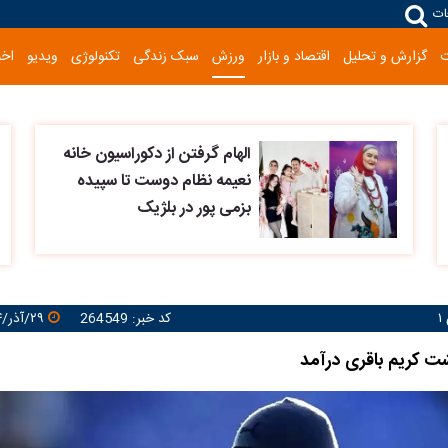
ات
گزارش و تحلیل
اقتصاد و بازار
ورزش
سبک زندگی
تکنولوژی
ویدیو
اخب
الهام گرفتن از دکوراسیون خانه
نعیمه نظام دوست تا سپیده
بزمی پور در بلژیک
کد خبر: 264549
۲۹/آذر/۱۴۰۴ ۲۲:۵۸:۲۵
شت کریم باقری درآمد