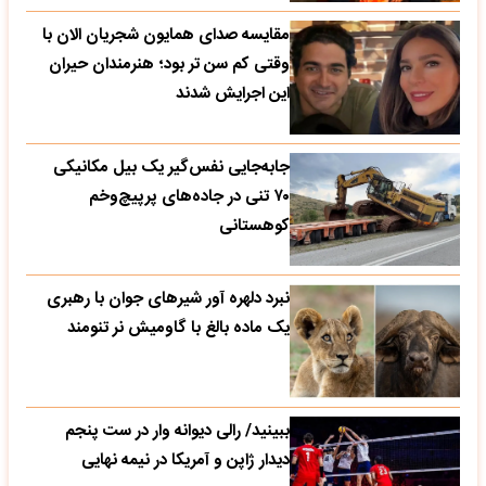
مقایسه صدای همایون شجریان الان با
وقتی کم سن تر بود؛ هنرمندان حیران
این اجرایش شدند
جابه‌جایی نفس‌گیر یک بیل مکانیکی
۷۰ تنی در جاده‌های پرپیچ‌وخم
کوهستانی
نبرد دلهره آور شیرهای جوان با رهبری
یک ماده بالغ با گاومیش نر تنومند
ببینید/ رالی دیوانه وار در ست پنجم
دیدار ژاپن و آمریکا در نیمه نهایی