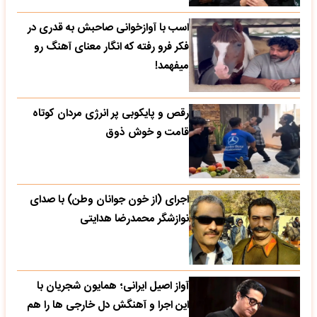
اسب با آوازخوانی صاحبش به قدری در
فکر فرو رفته که انگار معنای آهنگ رو
میفهمد!
رقص و پایکوبی پر انرژی مردان کوتاه
قامت و خوش ذوق
اجرای (از خون جوانان وطن) با صدای
نوازشگر محمدرضا هدایتی
آواز اصیل ایرانی؛ همایون شجریان با
این اجرا و آهنگش دل خارجی ها را هم