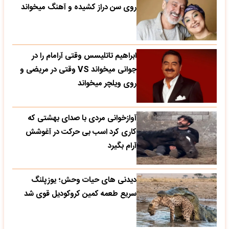
روی سن دراز کشیده و آهنگ میخواند
ابراهیم تاتلیسس وقتی آرامام را در
جوانی میخواند VS وقتی در مریضی و
روی ویلچر میخواند
آوازخوانی مردی با صدای بهشتی که
کاری کرد اسب بی حرکت در آغوشش
آرام بگیرد
دیدنی های حیات وحش؛ یوزپلنگ
سریع طعمه کمین کروکودیل قوی شد