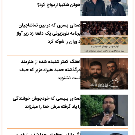
هوتن شکیبا ازدواج کرد؟
صدای پسری که در بین تماشاچیان
برنامه تلویزیونی یک دفعه زد زیر آواز
داوران را شوکه کرد
آهنگ کمتر شنیده شده از هنرمند
درگذشته حمید هیراد عزیز که حیف
است نشنوید
صدای پلیسی که خودجوش خوانندگی
را یاد گرفته عرش خدا را میلرزاند