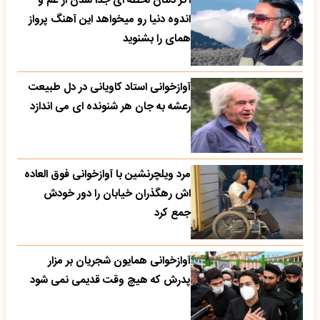
اگر دلتان لحظه ای جدا شدن از غم و
اندوه دنیا رو میخواهد این آهنگ پرواز
همای را بشنوید
آوازخوانی استاد کاویانی در دل طبیعت
رعشه به جان هر شنونده ای می اندازد
مرد ویلچرنشین با آوازخوانی فوق العاده
اش رهگذران خیابان را دور خودش
جمع کرد
آوازخوانی همایون شجریان بر مزار
پدرش که هیچ وقت قدیمی نمی شود