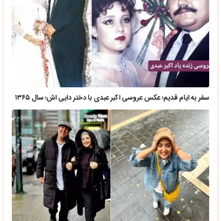
سفر به ایام قدیم؛ عکس عروسی اکبر عبدی با دختر دایی اش؛ سال ۱۳۶۵