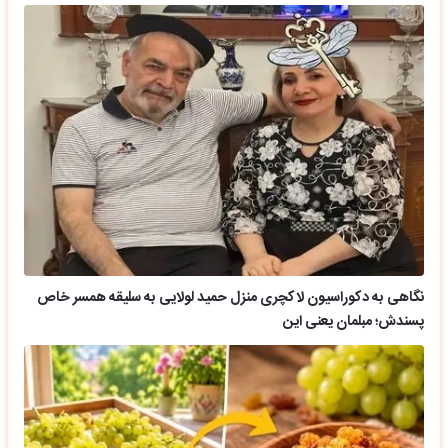
نگاهی به دکوراسیون لاکچری منزل حمید لولایی به سلیقه همسر خاص
پسندش؛ مبلمان یعنی این