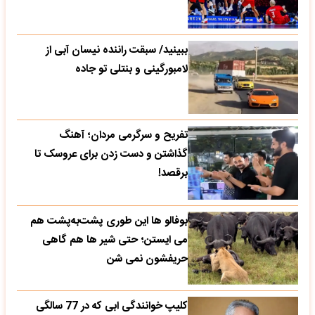
ببینید/ سبقت راننده نیسان آبی از
لامبورگینی و بنتلی تو جاده
تفریح و سرگرمی مردان؛ آهنگ
گذاشتن و دست زدن برای عروسک تا
برقصد!
بوفالو ها این‌ طوری پشت‌به‌پشت هم
می‌ ایستن؛ حتی شیر ها هم گاهی
حریفشون نمی‌ شن
کلیپ خوانندگی ابی که در 77 سالگی