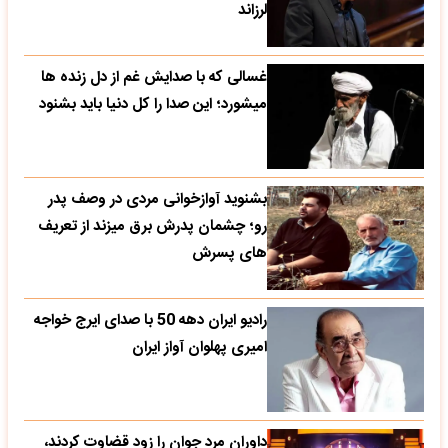
لرزاند
غسالی که با صدایش غم از دل زنده ها
میشورد؛ این صدا را کل دنیا باید بشنود
بشنوید آوازخوانی مردی در وصف پدر
رو؛ چشمان پدرش برق میزند از تعریف
های پسرش
رادیو ایران دهه 50 با صدای ایرج خواجه
امیری پهلوان آواز ایران
داوران مرد جوان را زود قضاوت کردند،