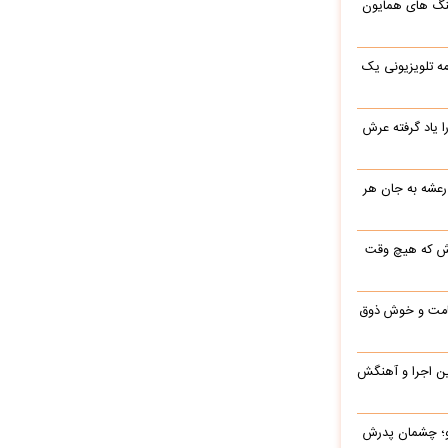
گ های همایون
ه تلویزیونی یک
یاد گرفته عرش
رعشه به جان هر
رش که هیچ وقت
 قامت و خوش ذوق
این اجرا و آهنگش
رو؛ چشمان پدرش