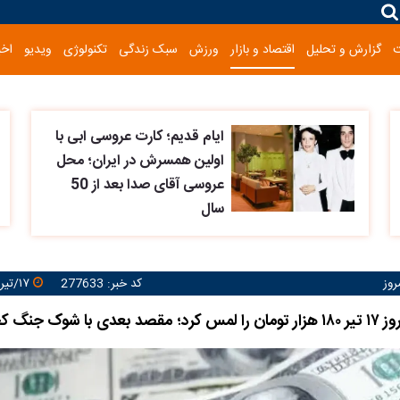
گزارش و تحلیل
اقتصاد و بازار
ورزش
سبک زندگی
تکنولوژی
ویدیو
اخب
ایام قدیم؛ کارت عروسی ابی با
اولین همسرش در ایران؛ محل
عروسی آقای صدا بعد از 50
سال
روز
کد خبر: 277633
۱۷/تیر/۱۴۰۵ ۲۰:۵۹:۱۱
 شوک جنگ کجاست؟