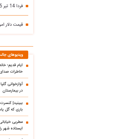
فردا 14 تیر 1405 دلار چند است؟ / دلار به کدام سمت می‌رود؟
قیمت دلار امروز شنبه ۱۳ تیر ۱۴۰۵؛ با بازار ارز تع
ویدیوهای جال
ایام قدیم؛ خان
خاطرات صدای م
آوازخوانی گلپا
در بیمارستان
باری که گل یاس
مطربی خیابانی؛
ایستاده شهر را 