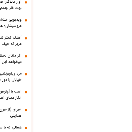
آواز ماندگار؛ ص
بودم غاز اومد
ویدیویی منتشر
عروسیشان؛ هوت
آهنگ کمتر شنی
عزیز که حیف 
اگر دلتان لحظه
میخواهد این آ
مرد ویلچرنشین 
خیابان را دور
اسب با آوازخو
انگار معنای آه
اجرای (از خون
هدایتی
غسالی که با ص