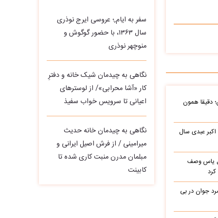
سفر به ایام,؛ عروسی ایرج نوذری
سال ۱۳۶۳، با حضور گوگوش و
منوچهر نوذری
نگاهی به چیدمان شیک خانه و دفترِ
کار «آشا محرابی»/ از لوسترهای
اعیانی تا سرویس خواب سفیذ
؛ دقیقا همون
نگاهی به چیدمان خانه حدیث
 اکبر عبدی سال
میرامینی / از فرش اصیل ایرانی و
مبلمان مدرن منبت‌ کاری‌ شده تا
باره با گل یاس وصف
کابینت
کرد
د جوان در بی