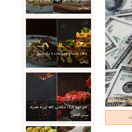
پروتئین
سالاد پاستا و سبزیجات با یک سس
رژیمی
طرز تهیه کیک شکلاتی کافه ای به همراه
سس گاناش