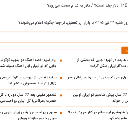
طیل، نرخ‌ها چگونه اعلام می‌شوند؟
ب
ه هایده در الهیه؛ جایی که بخشی از
ایام قدیم؛ قصه آهنگ دو پنجره گوگوش
اندگار ایران شکل گرفت
جایی که تو تهران این آهنگ متولد شد
 برای علی تجویدی در سال‌های پایانی عمر
ببینید| فیلمی از عروسی و کارت عروسی
1365 توسط همسرش منتشر شد
ببینید| کنسرت 27 سال پیش شادمهر تو ایران اولین
شادمهر عقیلی بعد 27 سال دو
 را خواند
حضرت زهرا(س) کل ایران رو احساسی 
 هنرمندی این خانم در کنار غم پدر که بالا
مطربی پر احساس؛ رقص زیبای بلوچی مر
ماتم زده کرد
خبری خانوم نوازنده ویولن