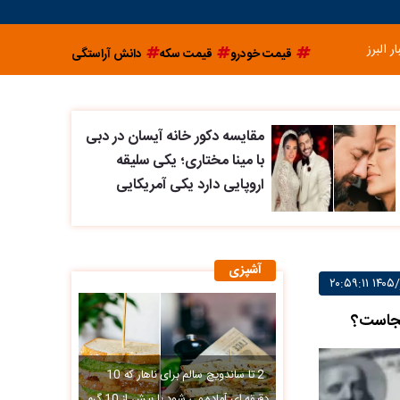
ار البرز
قیمت خودرو
قیمت سکه
دانش آراستگی
مقایسه دکور خانه آیسان در دبی
با مینا مختاری؛ یکی سلیقه
اروپایی دارد یکی آمریکایی
آشپزی
2 تا ساندویچ سالم برای ناهار که 10
دقیقه ای آماده می شود با بیش از 10 گرم