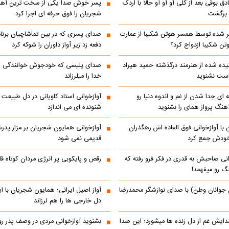
ادق بوقی بعد از کلی آو آو آو حالا با اردک
پسر خوش صدا یکی از سخت ترین آهن
م برگشت
شجریان را فوق حرفه ای اجرا کرد
 شده توسط همسر هوتن شکیبا از عمارت
صدای پسری که در بین تماشاچیان برنام
ن شکیبا ازدواج کرد؟
دفعه زد زیر آواز داوران را شوکه کرد
ده شده از هنرمند درگذشته حمید هیراد
صدای پلیسی که خودجوش خوانندگی را 
است نشنوید
خدا را میلرزاند
 ای جدا شدن از غم و اندوه دنیا رو
آوازخوانی استاد کاویانی در دل طبیعت 
هنگ پرواز همای را بشنوید
شنونده ای می اندازد
با آوازخوانی فوق العاده اش رهگذران
آوازخوانی همایون شجریان بر مزار پد
 خودش جمع کرد
قدیمی نمی شود
انی صاحبش به قدری در فکر فرو رفته که
رقص و پایکوبی پر انرژی مردان کوتاه
نگ رو میفهمد!
 جوانان وطن) با صدای نوازشگر محمدرضا
آواز اصیل ایرانی؛ همایون شجریان با 
دل خارجی ها را هم لرزاند
دایش غم از دل زنده ها میشورد؛ این صدا
بشنوید آوازخوانی مردی در وصف پدر 