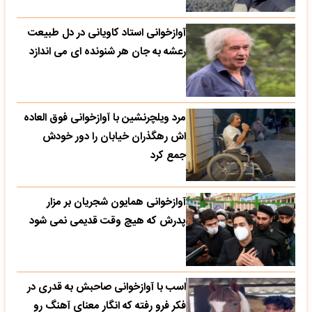
آوازخوانی استاد کاویانی در دل طبیعت
رعشه به جان هر شنونده ای می اندازد
مرد ویلچرنشین با آوازخوانی فوق العاده
اش رهگذران خیابان را دور خودش
جمع کرد
آوازخوانی همایون شجریان بر مزار
پدرش که هیچ وقت قدیمی نمی شود
اسب با آوازخوانی صاحبش به قدری در
فکر فرو رفته که انگار معنای آهنگ رو