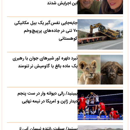
این اجرایش شدند
جابه‌جایی نفس‌گیر یک بیل مکانیکی
۷۰ تنی در جاده‌های پرپیچ‌وخم
کوهستانی
نبرد دلهره آور شیرهای جوان با رهبری
یک ماده بالغ با گاومیش نر تنومند
ببینید/ رالی دیوانه وار در ست پنجم
دیدار ژاپن و آمریکا در نیمه نهایی
ببینید/ سبقت راننده نیسان آبی از