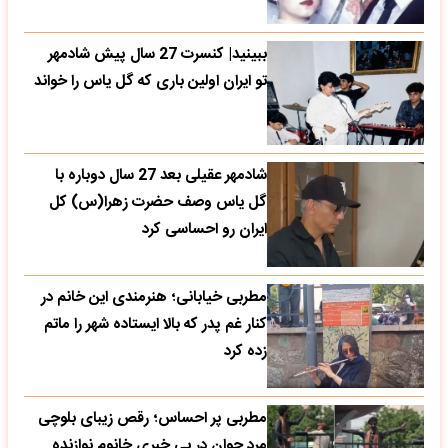
ببینید| کنسرت 27 سال پیش شادمهر
تو ایران اولین باری که گل یاس را خواند
شادمهر عقیلی بعد 27 سال دوباره با
گل یاس وصف حضرت زهرا(س) کل
ایران رو احساسی کرد
مطربی خیابانی؛ هنرمندی این خانم در
کنار غم پدر که بالا ایستاده شهر را ماتم
زده کرد
مطربی پر احساس؛ رقص زیبای بلوچی
مرد جوان در بی خبری خانوم نوازنده