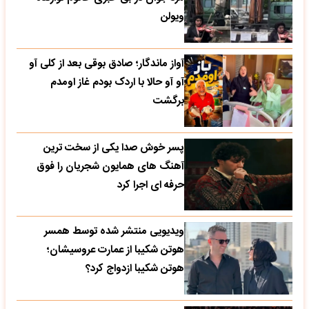
ویولن
آواز ماندگار؛ صادق بوقی بعد از کلی آو
آو آو حالا با اردک بودم غاز اومدم
برگشت
پسر خوش صدا یکی از سخت ترین
آهنگ های همایون شجریان را فوق
حرفه ای اجرا کرد
ویدیویی منتشر شده توسط همسر
هوتن شکیبا از عمارت عروسیشان؛
هوتن شکیبا ازدواج کرد؟