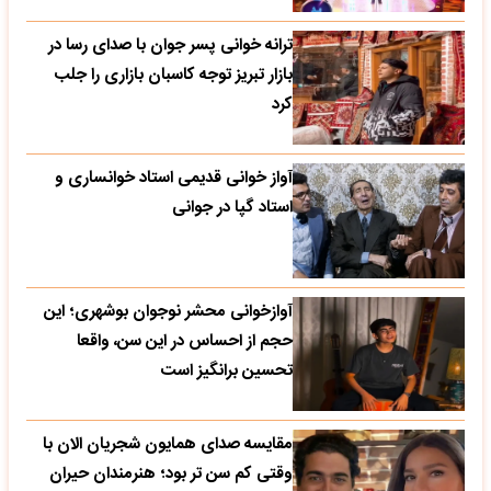
ترانه خوانی پسر جوان با صدای رسا در
بازار تبریز توجه کاسبان بازاری را جلب
کرد
آواز خوانی قدیمی استاد خوانساری و
استاد گپا در جوانی
آوازخوانی محشر نوجوان بوشهری؛ این
حجم از احساس در این سن، واقعا
تحسین‌ برانگیز است
مقایسه صدای همایون شجریان الان با
وقتی کم سن تر بود؛ هنرمندان حیران