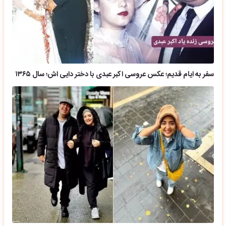
سفر به ایام قدیم؛ عکس عروسی اکبر عبدی با دختر دایی اش؛ سال ۱۳۶۵