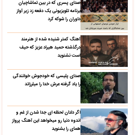
صدای پسری که در بین تماشاچیان
برنامه تلویزیونی یک دفعه زد زیر آواز
داوران را شوکه کرد
آهنگ کمتر شنیده شده از هنرمند
درگذشته حمید هیراد عزیز که حیف
است نشنوید
صدای پلیسی که خودجوش خوانندگی
را یاد گرفته عرش خدا را میلرزاند
اگر دلتان لحظه ای جدا شدن از غم و
اندوه دنیا رو میخواهد این آهنگ پرواز
همای را بشنوید