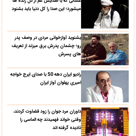
غسالی که با صدایش غم از دل زنده ها
میشورد؛ این صدا را کل دنیا باید بشنود
بشنوید آوازخوانی مردی در وصف پدر
رو؛ چشمان پدرش برق میزند از تعریف
های پسرش
رادیو ایران دهه 50 با صدای ایرج خواجه
امیری پهلوان آواز ایران
داوران مرد جوان را زود قضاوت کردند،
وقتی خواند فهمیدند چه الماسی را
نادیده گرفته اند