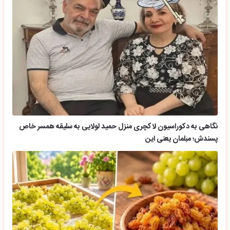
نگاهی به دکوراسیون لاکچری منزل حمید لولایی به سلیقه همسر خاص
پسندش؛ مبلمان یعنی این