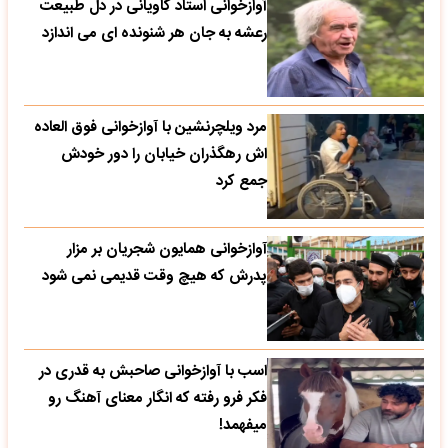
آوازخوانی استاد کاویانی در دل طبیعت
رعشه به جان هر شنونده ای می اندازد
مرد ویلچرنشین با آوازخوانی فوق العاده
اش رهگذران خیابان را دور خودش
جمع کرد
آوازخوانی همایون شجریان بر مزار
پدرش که هیچ وقت قدیمی نمی شود
اسب با آوازخوانی صاحبش به قدری در
فکر فرو رفته که انگار معنای آهنگ رو
میفهمد!