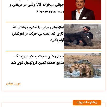
جوانی میخواند VS وقتی در مریضی و
روی ویلچر میخواند
آوازخوانی مردی با صدای بهشتی که
کاری کرد اسب بی حرکت در آغوشش
آرام بگیرد
دیدنی های حیات وحش؛ یوزپلنگ
سریع طعمه کمین کروکودیل قوی شد
موارد بیشتر
پیشنهادات ویژه