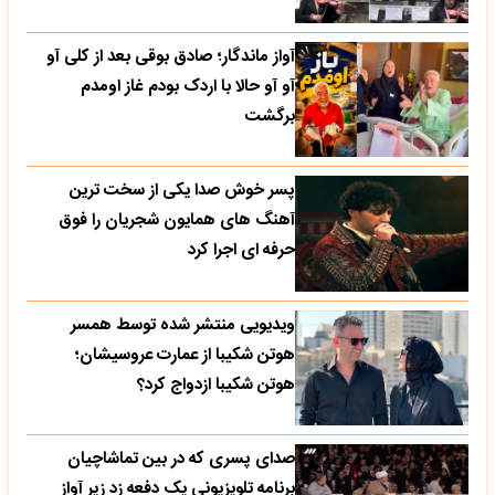
آواز ماندگار؛ صادق بوقی بعد از کلی آو
آو آو حالا با اردک بودم غاز اومدم
برگشت
پسر خوش صدا یکی از سخت ترین
آهنگ های همایون شجریان را فوق
حرفه ای اجرا کرد
ویدیویی منتشر شده توسط همسر
هوتن شکیبا از عمارت عروسیشان؛
هوتن شکیبا ازدواج کرد؟
صدای پسری که در بین تماشاچیان
برنامه تلویزیونی یک دفعه زد زیر آواز