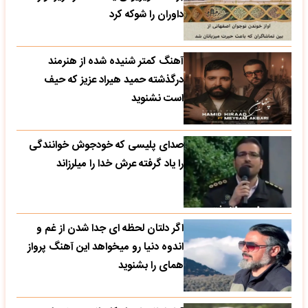
داوران را شوکه کرد
آهنگ کمتر شنیده شده از هنرمند
درگذشته حمید هیراد عزیز که حیف
است نشنوید
صدای پلیسی که خودجوش خوانندگی
را یاد گرفته عرش خدا را میلرزاند
اگر دلتان لحظه ای جدا شدن از غم و
اندوه دنیا رو میخواهد این آهنگ پرواز
همای را بشنوید