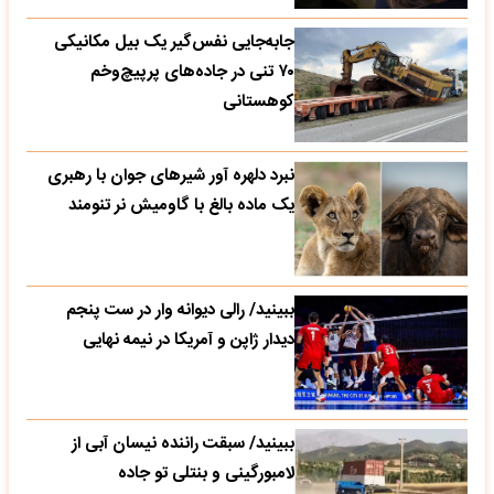
جابه‌جایی نفس‌گیر یک بیل مکانیکی
۷۰ تنی در جاده‌های پرپیچ‌وخم
کوهستانی
نبرد دلهره آور شیرهای جوان با رهبری
یک ماده بالغ با گاومیش نر تنومند
ببینید/ رالی دیوانه وار در ست پنجم
دیدار ژاپن و آمریکا در نیمه نهایی
ببینید/ سبقت راننده نیسان آبی از
لامبورگینی و بنتلی تو جاده