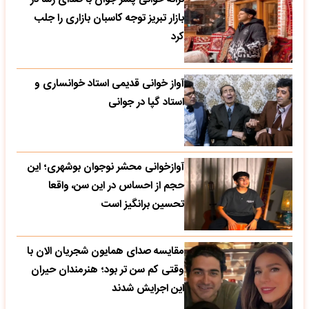
بازار تبریز توجه کاسبان بازاری را جلب
کرد
آواز خوانی قدیمی استاد خوانساری و
استاد گپا در جوانی
آوازخوانی محشر نوجوان بوشهری؛ این
حجم از احساس در این سن، واقعا
تحسین‌ برانگیز است
مقایسه صدای همایون شجریان الان با
وقتی کم سن تر بود؛ هنرمندان حیران
این اجرایش شدند