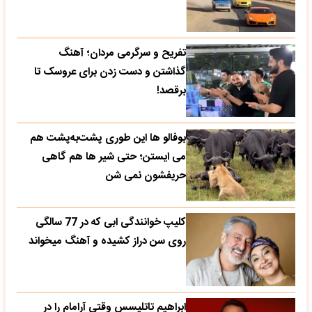
تفریح و سرگرمی مردان؛ آهنگ
گذاشتن و دست زدن برای عروسک تا
برقصد!
بوفالو ها این‌ طوری پشت‌به‌پشت هم
می‌ ایستن؛ حتی شیر ها هم گاهی
حریفشون نمی‌ شن
کلیپ خوانندگی ابی که در 77 سالگی
روی سن دراز کشیده و آهنگ میخواند
ابراهیم تاتلیسس وقتی آرامام را در