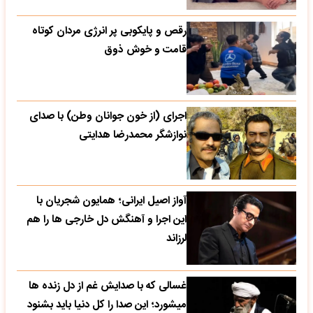
رقص و پایکوبی پر انرژی مردان کوتاه
قامت و خوش ذوق
اجرای (از خون جوانان وطن) با صدای
نوازشگر محمدرضا هدایتی
آواز اصیل ایرانی؛ همایون شجریان با
این اجرا و آهنگش دل خارجی ها را هم
لرزاند
غسالی که با صدایش غم از دل زنده ها
میشورد؛ این صدا را کل دنیا باید بشنود