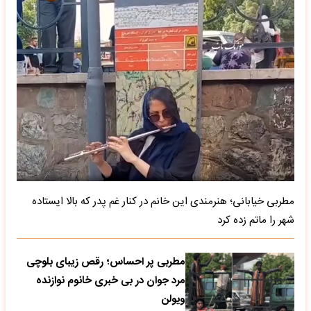
مطربی خیابانی؛ هنرمندی این خانم در کنار غم پدر که بالا ایستاده
شهر را ماتم زده کرد
مطربی پر احساس؛ رقص زیبای بلوچی
مرد جوان در بی خبری خانوم نوازنده
ویولن