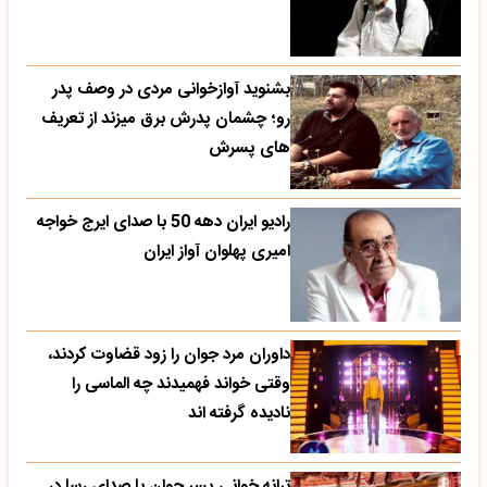
بشنوید آوازخوانی مردی در وصف پدر
رو؛ چشمان پدرش برق میزند از تعریف
های پسرش
رادیو ایران دهه 50 با صدای ایرج خواجه
امیری پهلوان آواز ایران
داوران مرد جوان را زود قضاوت کردند،
وقتی خواند فهمیدند چه الماسی را
نادیده گرفته اند
ترانه خوانی پسر جوان با صدای رسا در