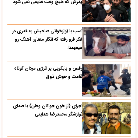
پدرش که هیچ وقت قدیمی نمی شود
اسب با آوازخوانی صاحبش به قدری در
فکر فرو رفته که انگار معنای آهنگ رو
میفهمد!
رقص و پایکوبی پر انرژی مردان کوتاه
قامت و خوش ذوق
اجرای (از خون جوانان وطن) با صدای
نوازشگر محمدرضا هدایتی