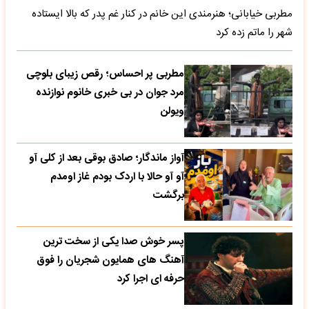
مطربی خیابانی؛ هنرمندی این خانم در کنار غم پدر که بالا ایستاده
شهر را ماتم زده کرد
مطربی پر احساس؛ رقص زیبای بلوچی
مرد جوان در بی خبری خانوم نوازنده
ویولن
آواز ماندگار؛ صادق بوقی بعد از کلی آو
آو آو حالا با اردک بودم غاز اومدم
برگشت
پسر خوش صدا یکی از سخت ترین
آهنگ های همایون شجریان را فوق
حرفه ای اجرا کرد