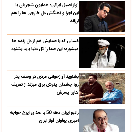
آواز اصیل ایرانی؛ همایون شجریان با
این اجرا و آهنگش دل خارجی ها را هم
لرزاند
غسالی که با صدایش غم از دل زنده ها
میشورد؛ این صدا را کل دنیا باید بشنود
بشنوید آوازخوانی مردی در وصف پدر
رو؛ چشمان پدرش برق میزند از تعریف
های پسرش
رادیو ایران دهه 50 با صدای ایرج خواجه
امیری پهلوان آواز ایران