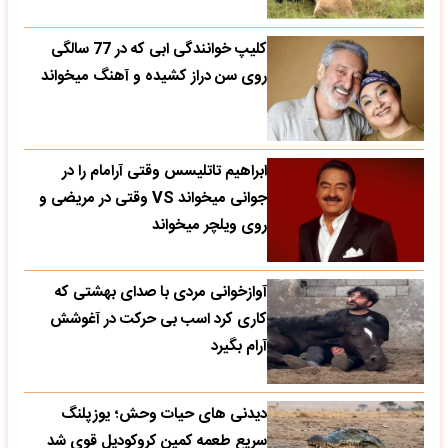
کلیپ خوانندگی ابی که در 77 سالگی
روی سن دراز کشیده و آهنگ میخواند
ابراهیم تاتلیسس وقتی آرامام را در
جوانی میخواند VS وقتی در مریضی و
روی ویلچر میخواند
آوازخوانی مردی با صدای بهشتی که
کاری کرد اسب بی حرکت در آغوشش
آرام بگیرد
دیدنی های حیات وحش؛ یوزپلنگ
سریع طعمه کمین کروکودیل قوی شد