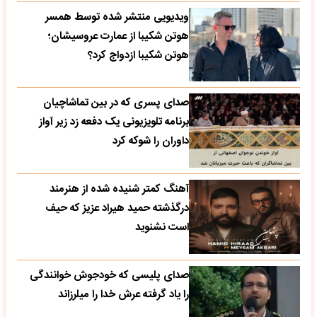
ویدیویی منتشر شده توسط همسر
هوتن شکیبا از عمارت عروسیشان؛
هوتن شکیبا ازدواج کرد؟
صدای پسری که در بین تماشاچیان
برنامه تلویزیونی یک دفعه زد زیر آواز
داوران را شوکه کرد
آهنگ کمتر شنیده شده از هنرمند
درگذشته حمید هیراد عزیز که حیف
است نشنوید
صدای پلیسی که خودجوش خوانندگی
را یاد گرفته عرش خدا را میلرزاند