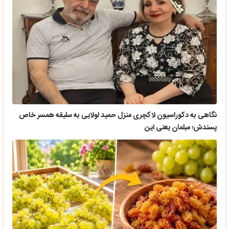
نگاهی به دکوراسیون لاکچری منزل حمید لولایی به سلیقه همسر خاص
پسندش؛ مبلمان یعنی این