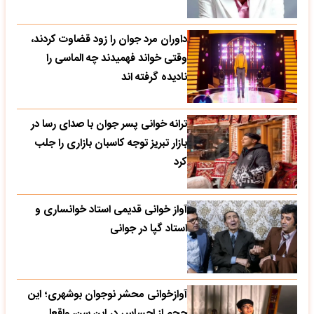
داوران مرد جوان را زود قضاوت کردند،
وقتی خواند فهمیدند چه الماسی را
نادیده گرفته اند
ترانه خوانی پسر جوان با صدای رسا در
بازار تبریز توجه کاسبان بازاری را جلب
کرد
آواز خوانی قدیمی استاد خوانساری و
استاد گپا در جوانی
آوازخوانی محشر نوجوان بوشهری؛ این
حجم از احساس در این سن، واقعا