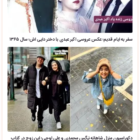
سفر به ایام قدیم؛ عکس عروسی اکبر عبدی با دختر دایی اش؛ سال ۱۳۶۵
دکوراسیون منزل شاهانه نرگس محمدی و علی اوجی؛ این زوج در کتاب