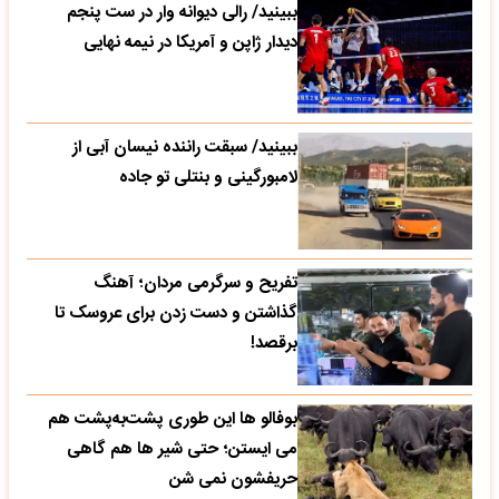
ببینید/ رالی دیوانه وار در ست پنجم
دیدار ژاپن و آمریکا در نیمه نهایی
ببینید/ سبقت راننده نیسان آبی از
لامبورگینی و بنتلی تو جاده
تفریح و سرگرمی مردان؛ آهنگ
گذاشتن و دست زدن برای عروسک تا
برقصد!
بوفالو ها این‌ طوری پشت‌به‌پشت هم
می‌ ایستن؛ حتی شیر ها هم گاهی
حریفشون نمی‌ شن