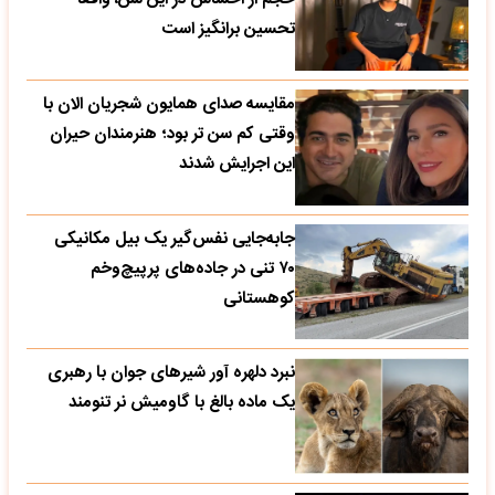
تحسین‌ برانگیز است
مقایسه صدای همایون شجریان الان با
وقتی کم سن تر بود؛ هنرمندان حیران
این اجرایش شدند
جابه‌جایی نفس‌گیر یک بیل مکانیکی
۷۰ تنی در جاده‌های پرپیچ‌وخم
کوهستانی
نبرد دلهره آور شیرهای جوان با رهبری
یک ماده بالغ با گاومیش نر تنومند