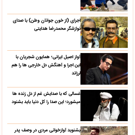
اجرای (از خون جوانان وطن) با صدای
نوازشگر محمدرضا هدایتی
آواز اصیل ایرانی؛ همایون شجریان با
این اجرا و آهنگش دل خارجی ها را هم
لرزاند
غسالی که با صدایش غم از دل زنده ها
میشورد؛ این صدا را کل دنیا باید بشنود
بشنوید آوازخوانی مردی در وصف پدر