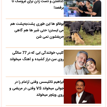
گذاشتن و دست زدن برای عروسک تا
برقصد!
بوفالو ها این‌ طوری پشت‌به‌پشت هم
می‌ ایستن؛ حتی شیر ها هم گاهی
حریفشون نمی‌ شن
کلیپ خوانندگی ابی که در 77 سالگی
روی سن دراز کشیده و آهنگ میخواند
ابراهیم تاتلیسس وقتی آرامام را در
جوانی میخواند VS وقتی در مریضی و
روی ویلچر میخواند