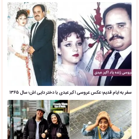
سفر به ایام قدیم؛ عکس عروسی اکبر عبدی با دختر دایی اش؛ سال ۱۳۶۵