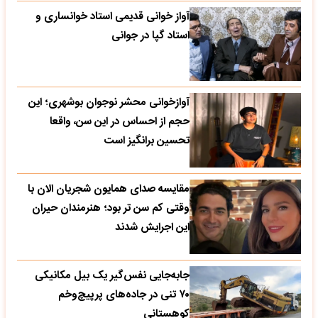
آواز خوانی قدیمی استاد خوانساری و
استاد گپا در جوانی
آوازخوانی محشر نوجوان بوشهری؛ این
حجم از احساس در این سن، واقعا
تحسین‌ برانگیز است
مقایسه صدای همایون شجریان الان با
وقتی کم سن تر بود؛ هنرمندان حیران
این اجرایش شدند
جابه‌جایی نفس‌گیر یک بیل مکانیکی
۷۰ تنی در جاده‌های پرپیچ‌وخم
کوهستانی