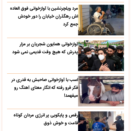
مرد ویلچرنشین با آوازخوانی فوق العاده
اش رهگذران خیابان را دور خودش
جمع کرد
آوازخوانی همایون شجریان بر مزار
پدرش که هیچ وقت قدیمی نمی شود
اسب با آوازخوانی صاحبش به قدری در
فکر فرو رفته که انگار معنای آهنگ رو
میفهمد!
رقص و پایکوبی پر انرژی مردان کوتاه
قامت و خوش ذوق