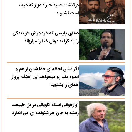
درگذشته حمید هیراد عزیز که حیف
است نشنوید
صدای پلیسی که خودجوش خوانندگی
را یاد گرفته عرش خدا را میلرزاند
اگر دلتان لحظه ای جدا شدن از غم و
اندوه دنیا رو میخواهد این آهنگ پرواز
همای را بشنوید
آوازخوانی استاد کاویانی در دل طبیعت
رعشه به جان هر شنونده ای می اندازد