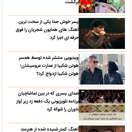
برگشت
پسر خوش صدا یکی از سخت ترین
آهنگ های همایون شجریان را فوق
حرفه ای اجرا کرد
ویدیویی منتشر شده توسط همسر
هوتن شکیبا از عمارت عروسیشان؛
هوتن شکیبا ازدواج کرد؟
صدای پسری که در بین تماشاچیان
برنامه تلویزیونی یک دفعه زد زیر آواز
داوران را شوکه کرد
آهنگ کمتر شنیده شده از هنرمند