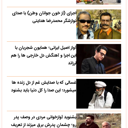
اجرای (از خون جوانان وطن) با صدای
نوازشگر محمدرضا هدایتی
آواز اصیل ایرانی؛ همایون شجریان با
این اجرا و آهنگش دل خارجی ها را هم
لرزاند
غسالی که با صدایش غم از دل زنده ها
میشورد؛ این صدا را کل دنیا باید بشنود
بشنوید آوازخوانی مردی در وصف پدر
رو؛ چشمان پدرش برق میزند از تعریف