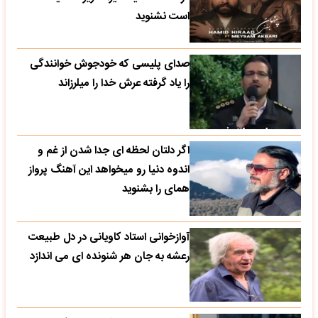
است نشنوید
صدای پلیسی که خودجوش خوانندگی
را یاد گرفته عرش خدا را میلرزاند
اگر دلتان لحظه ای جدا شدن از غم و
اندوه دنیا رو میخواهد این آهنگ پرواز
همای را بشنوید
آوازخوانی استاد کاویانی در دل طبیعت
رعشه به جان هر شنونده ای می اندازد