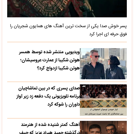
پسر خوش صدا یکی از سخت ترین آهنگ های همایون شجریان را
فوق حرفه ای اجرا کرد
ویدیویی منتشر شده توسط همسر
هوتن شکیبا از عمارت عروسیشان؛
هوتن شکیبا ازدواج کرد؟
صدای پسری که در بین تماشاچیان
برنامه تلویزیونی یک دفعه زد زیر آواز
داوران را شوکه کرد
آهنگ کمتر شنیده شده از هنرمند
درگذشته حمید هیراد عزیز که حیف