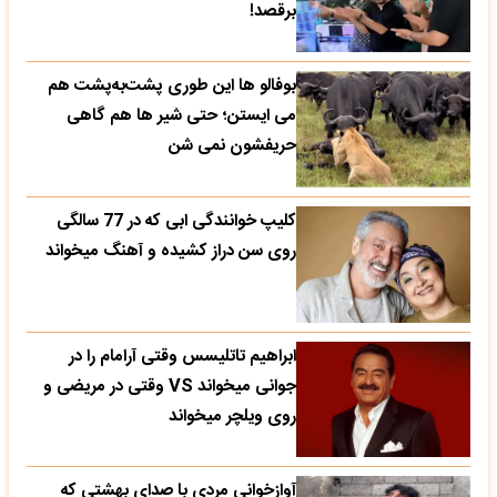
برقصد!
بوفالو ها این‌ طوری پشت‌به‌پشت هم
می‌ ایستن؛ حتی شیر ها هم گاهی
حریفشون نمی‌ شن
کلیپ خوانندگی ابی که در 77 سالگی
روی سن دراز کشیده و آهنگ میخواند
ابراهیم تاتلیسس وقتی آرامام را در
جوانی میخواند VS وقتی در مریضی و
روی ویلچر میخواند
آوازخوانی مردی با صدای بهشتی که