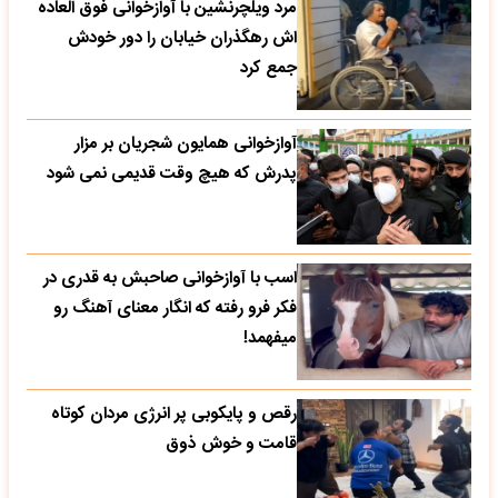
مرد ویلچرنشین با آوازخوانی فوق العاده
اش رهگذران خیابان را دور خودش
جمع کرد
آوازخوانی همایون شجریان بر مزار
پدرش که هیچ وقت قدیمی نمی شود
اسب با آوازخوانی صاحبش به قدری در
فکر فرو رفته که انگار معنای آهنگ رو
میفهمد!
رقص و پایکوبی پر انرژی مردان کوتاه
قامت و خوش ذوق