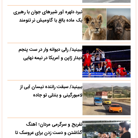
نبرد دلهره آور شیرهای جوان با رهبری
یک ماده بالغ با گاومیش نر تنومند
ببینید/ رالی دیوانه وار در ست پنجم
دیدار ژاپن و آمریکا در نیمه نهایی
ببینید/ سبقت راننده نیسان آبی از
لامبورگینی و بنتلی تو جاده
تفریح و سرگرمی مردان؛ آهنگ
گذاشتن و دست زدن برای عروسک تا