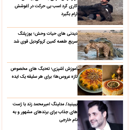
کاری کرد اسب بی حرکت در آغوشش
آرام بگیرد
دیدنی های حیات وحش؛ یوزپلنگ
سریع طعمه کمین کروکودیل قوی شد
آموزش آشپزی؛ ته‌دیگ‌ های مخصوص
تازه‌ عروس‌ها؛ برای هر سلیقه یک ایده
ببینید/ مدلینگ امیرمحمد زند با ژست
های جذاب برای برندهای مشهور و به
نام خارجی