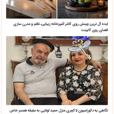
ایده آل ترین چینش روی کانتر آشپزخانه؛ زیبایی، نظم و مدرن سازی
فضای روی کابینت
نگاهی به دکوراسیون لاکچری منزل حمید لولایی به سلیقه همسر خاص