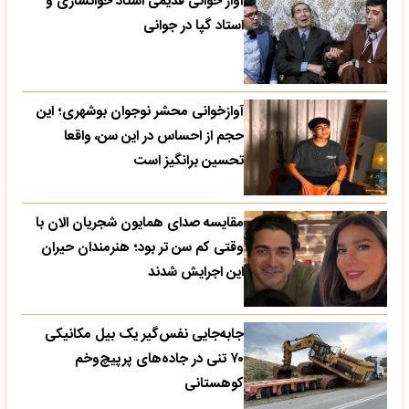
آواز خوانی قدیمی استاد خوانساری و
استاد گپا در جوانی
آوازخوانی محشر نوجوان بوشهری؛ این
حجم از احساس در این سن، واقعا
تحسین‌ برانگیز است
مقایسه صدای همایون شجریان الان با
وقتی کم سن تر بود؛ هنرمندان حیران
این اجرایش شدند
جابه‌جایی نفس‌گیر یک بیل مکانیکی
۷۰ تنی در جاده‌های پرپیچ‌وخم
کوهستانی