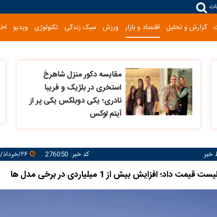
ات
گزارش و تحلیل
اقتصاد و بازار
ورزش
سبک زندگی
تکنولوژی
ویدیو
اخب
مقایسه دکور منزل شاهرخ
استخری در بلژیک و فریبا
نادری؛ یکی دوبلکس یکی پر از
آیتم لوکس
خبر
کد خبر: 276050
۲۶/خرداد/۱۴۰۵ ۱۶:۳۱:۵۳
مت داد؛ افزایش بیش از 1 میلیاردی در برخی مدل ها