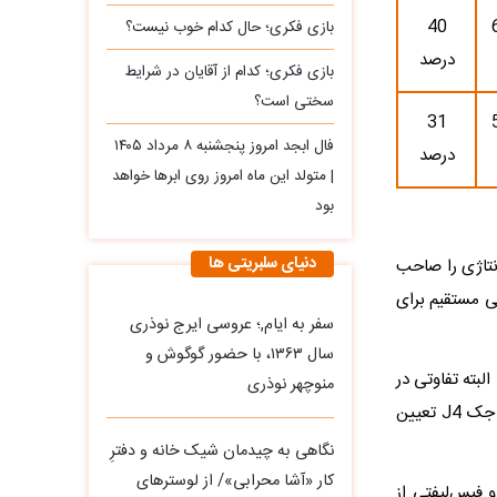
65
40
بازی فکری؛ حال کدام خوب نیست؟
درصد
بازی فکری؛ کدام از آقایان در شرایط
سختی است؟
55
31
فال ابجد امروز پنجشنبه ۸ مرداد ۱۴۰۵
درصد
| متولد این ماه امروز روی ابرها خواهد
بود
دنیای سلبریتی ها
واری مونتاژی را صاحب
لحاظ رقیبی مستقیم برای
سفر به ایام,؛ عروسی ایرج نوذری
سال ۱۳۶۳، با حضور گوگوش و
شده. البته تفاوتی در
منوچهر نوذری
بخش فنی وجود ندارد اما کرمان‌موتور قیمت کی‌ام‌سی ایگل را تقریبا 158 میلیون بیشتر از جک J4 تعیین
نگاهی به چیدمان شیک خانه و دفترِ
کار «آشا محرابی»/ از لوسترهای
ار گرفت و فیس‌لیفتی از