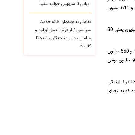
اعیانی تا سرویس خواب سفیذ
همین جک S3 است. کرمان موتور از خرداد امسال بابت فروش کی ام سی SR3 دو میلیارد و 611 میلیون
نگاهی به چیدمان خانه حدیث
کی ام سی X5 یکی دیگر از کراس‌اوورهای کرمان‌موتور است. این یکی سه میلیارد و 510 میلیون یعنی 30
میرامینی / از فرش اصیل ایرانی و
مبلمان مدرن منبت‌ کاری‌ شده تا
کابینت
کی ام سی T9 اما گران‌ترین محصول کرمان‌موتور است. با جهش قیمتی به اندازه یک میلیارد و 550 میلیون
تومان در لیست محصولات کرمان‌موتور قرار گرفته است. محصولی که قبلا چهار میلیارد و 950 میلیون تومان
کی‌ام‌سی T8 البته بیشترین جهش قیمت را تجربه می‌کند؛ حدود 40 درصد. قیمت کی‌ام‌سی T8 در نمایندگی
800 میلیون تومان تغییر کرده که به معنای