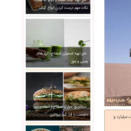
طرز تهیه کیک سیب و گردو به همراه
نکات مهم درست کردن انواع کیک
طرز تهیه اسموتی اسفناج، کره بادام
زمینی و موز
ساندویچ خیار و اسفناج | صبحانه ای
دلچسب با 14 گرم پروتئین
در نمایندگی با جهش یک و نیم میلیاردی کی‌ام‌سی T۹ و یک میلیارد و