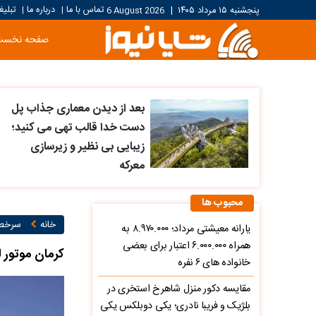
تماس با ما
درباره ما
تبلیغ
پنجشنبه ۱۵ مرداد ۱۴۰۵
|
6 August 2026
|
|
صفحه نخست
بعد از دیدن معماری جذاب پل
دست خدا قالب تهی می کنید؛
زیبایی بی نظیر و زیرسازی
معرکه
محبوب ها
خانه
سرخط 
یارانه معیشتی مرداد؛ ۸.۹۷۰.۰۰۰ به
همراه ۶.۰۰۰.۰۰۰ اعتبار برای بعضی
کرمان موتور لیست قی
خانواده های ۶ نفره
مقایسه دکور منزل شاهرخ استخری در
بلژیک و فریبا نادری؛ یکی دوبلکس یکی