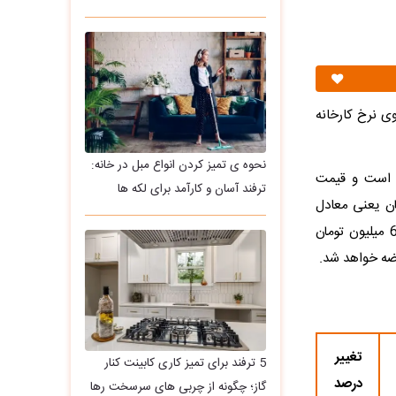
یک میلیارد و 650 میلیون تومان روی نرخ کارخانه
نحوه ی تمیز کردن انواع مبل در خانه:
زایش قیمت کی‌ام‌سی T8 معادل 40 درصد است و قیمت
ترفند آسان و کارآمد برای لکه ها
مان رشد به شش میلیارد و 500 میلیون تومان یعنی معادل
تقریبا 40 هزار دلار رسید. ارزان‌ترین محصول کرمان‌موتور یعنی جک J4 یک میلیارد و 610 میلیون تومان
تغییر
5 ترفند برای تمیز کاری کابینت کنار
درصد
گاز؛ چگونه از چربی های سرسخت رها