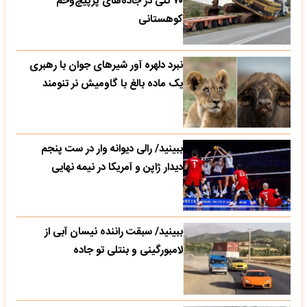
۷۰ تنی در جاده‌های پرپیچ‌وخم
کوهستانی
نبرد دلهره آور شیرهای جوان با رهبری
یک ماده بالغ با گاومیش نر تنومند
ببینید/ رالی دیوانه وار در ست پنجم
دیدار ژاپن و آمریکا در نیمه نهایی
ببینید/ سبقت راننده نیسان آبی از
لامبورگینی و بنتلی تو جاده