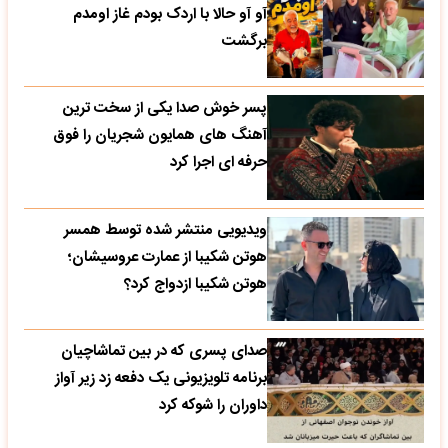
آو آو حالا با اردک بودم غاز اومدم
برگشت
پسر خوش صدا یکی از سخت ترین
آهنگ های همایون شجریان را فوق
حرفه ای اجرا کرد
ویدیویی منتشر شده توسط همسر
هوتن شکیبا از عمارت عروسیشان؛
هوتن شکیبا ازدواج کرد؟
صدای پسری که در بین تماشاچیان
برنامه تلویزیونی یک دفعه زد زیر آواز
داوران را شوکه کرد