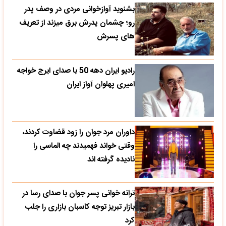
بشنوید آوازخوانی مردی در وصف پدر
رو؛ چشمان پدرش برق میزند از تعریف
های پسرش
رادیو ایران دهه 50 با صدای ایرج خواجه
امیری پهلوان آواز ایران
داوران مرد جوان را زود قضاوت کردند،
وقتی خواند فهمیدند چه الماسی را
نادیده گرفته اند
ترانه خوانی پسر جوان با صدای رسا در
بازار تبریز توجه کاسبان بازاری را جلب
کرد