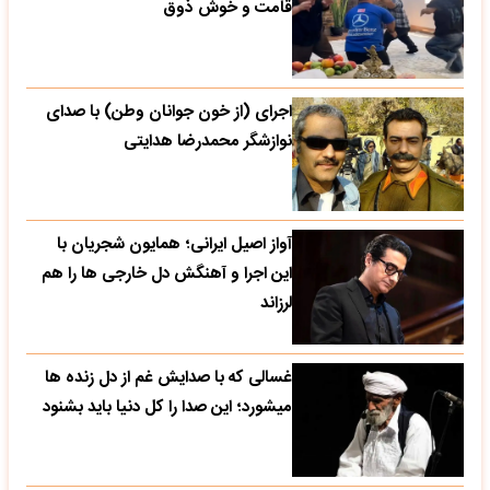
قامت و خوش ذوق
اجرای (از خون جوانان وطن) با صدای
نوازشگر محمدرضا هدایتی
آواز اصیل ایرانی؛ همایون شجریان با
این اجرا و آهنگش دل خارجی ها را هم
لرزاند
غسالی که با صدایش غم از دل زنده ها
میشورد؛ این صدا را کل دنیا باید بشنود