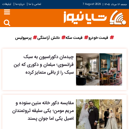
|
|
تماس با ما
درباره ما
تبلیغات
جمعه ۱۶ مرداد ۱۴۰۵
|
7 August 2026
قیمت خودرو
قیمت سکه
دانش آراستگی
پرسپولیس
چیدمان دکوراسیون به سبک
فرانسوی؛ مبلمان و دکوری که این
سبک را از باقی متمایز کرده
مقایسه دکور خانه متین ستوده و
مریم مومن؛ یکی سلیقه ثروتمندان
اصیل یکی اما جوان پسند