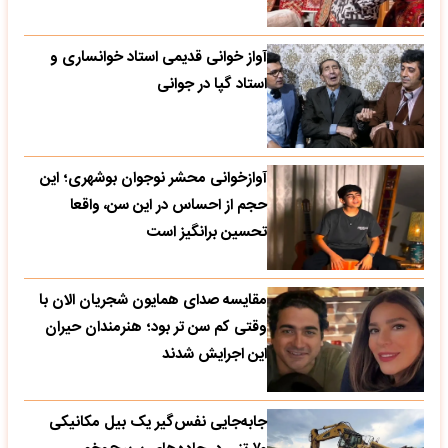
آواز خوانی قدیمی استاد خوانساری و
استاد گپا در جوانی
آوازخوانی محشر نوجوان بوشهری؛ این
حجم از احساس در این سن، واقعا
تحسین‌ برانگیز است
مقایسه صدای همایون شجریان الان با
وقتی کم سن تر بود؛ هنرمندان حیران
این اجرایش شدند
جابه‌جایی نفس‌گیر یک بیل مکانیکی