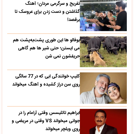
تفریح و سرگرمی مردان؛ آهنگ
گذاشتن و دست زدن برای عروسک تا
برقصد!
بوفالو ها این‌ طوری پشت‌به‌پشت هم
می‌ ایستن؛ حتی شیر ها هم گاهی
حریفشون نمی‌ شن
کلیپ خوانندگی ابی که در 77 سالگی
روی سن دراز کشیده و آهنگ میخواند
ابراهیم تاتلیسس وقتی آرامام را در
جوانی میخواند VS وقتی در مریضی و
روی ویلچر میخواند