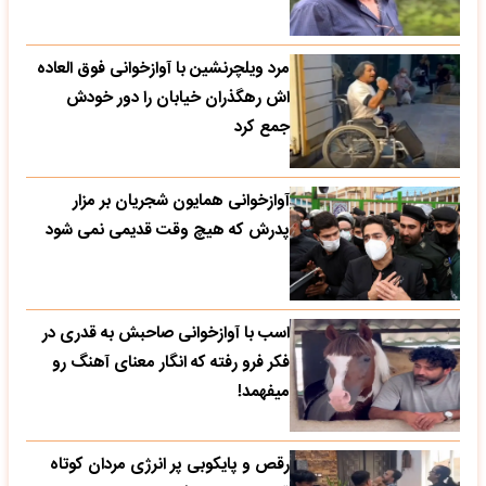
مرد ویلچرنشین با آوازخوانی فوق العاده
اش رهگذران خیابان را دور خودش
جمع کرد
آوازخوانی همایون شجریان بر مزار
پدرش که هیچ وقت قدیمی نمی شود
اسب با آوازخوانی صاحبش به قدری در
فکر فرو رفته که انگار معنای آهنگ رو
میفهمد!
رقص و پایکوبی پر انرژی مردان کوتاه