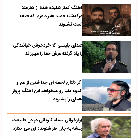
آهنگ کمتر شنیده شده از هنرمند
درگذشته حمید هیراد عزیز که حیف
است نشنوید
صدای پلیسی که خودجوش خوانندگی
را یاد گرفته عرش خدا را میلرزاند
اگر دلتان لحظه ای جدا شدن از غم و
اندوه دنیا رو میخواهد این آهنگ پرواز
همای را بشنوید
آوازخوانی استاد کاویانی در دل طبیعت
رعشه به جان هر شنونده ای می اندازد