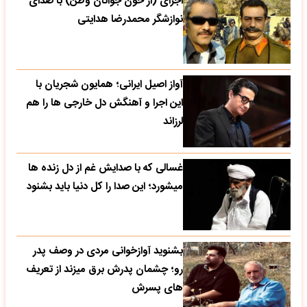
اجرای (از خون جوانان وطن) با صدای
نوازشگر محمدرضا هدایتی
آواز اصیل ایرانی؛ همایون شجریان با
این اجرا و آهنگش دل خارجی ها را هم
لرزاند
غسالی که با صدایش غم از دل زنده ها
میشورد؛ این صدا را کل دنیا باید بشنود
بشنوید آوازخوانی مردی در وصف پدر
رو؛ چشمان پدرش برق میزند از تعریف
های پسرش