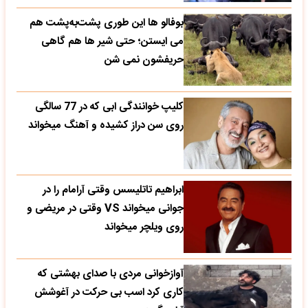
بوفالو ها این‌ طوری پشت‌به‌پشت هم
می‌ ایستن؛ حتی شیر ها هم گاهی
حریفشون نمی‌ شن
کلیپ خوانندگی ابی که در 77 سالگی
روی سن دراز کشیده و آهنگ میخواند
ابراهیم تاتلیسس وقتی آرامام را در
جوانی میخواند VS وقتی در مریضی و
روی ویلچر میخواند
آوازخوانی مردی با صدای بهشتی که
کاری کرد اسب بی حرکت در آغوشش