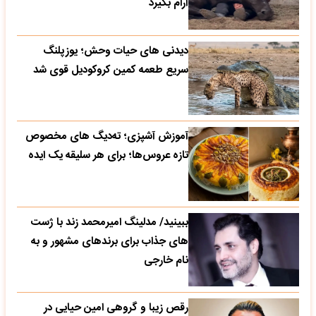
آرام بگیرد
دیدنی های حیات وحش؛ یوزپلنگ
سریع طعمه کمین کروکودیل قوی شد
آموزش آشپزی؛ ته‌دیگ‌ های مخصوص
تازه‌ عروس‌ها؛ برای هر سلیقه یک ایده
ببینید/ مدلینگ امیرمحمد زند با ژست
های جذاب برای برندهای مشهور و به
نام خارجی
رقص زیبا و گروهی امین حیایی در