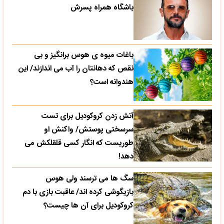
باشگاه همراه پسرش
باغات میوه ی هوس برانگیز و بی
نقص که دهانتان را آب می اندازند/ این
هندوانه است؟
آتش زدن کروکودیل برای تست
سرسختی پوستش/ واکنش او
طوریست که انگار کسی قلقلکش می
دهد!
سگ ها می ترسند ولی هوس
بازیگوشی کرده اند/ عاقبت بازی با دم
کروکودیل برای آن ها چیست؟