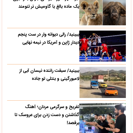
یک ماده بالغ با گاومیش نر تنومند
ببینید/ رالی دیوانه وار در ست پنجم
دیدار ژاپن و آمریکا در نیمه نهایی
ببینید/ سبقت راننده نیسان آبی از
لامبورگینی و بنتلی تو جاده
تفریح و سرگرمی مردان؛ آهنگ
گذاشتن و دست زدن برای عروسک تا
برقصد!