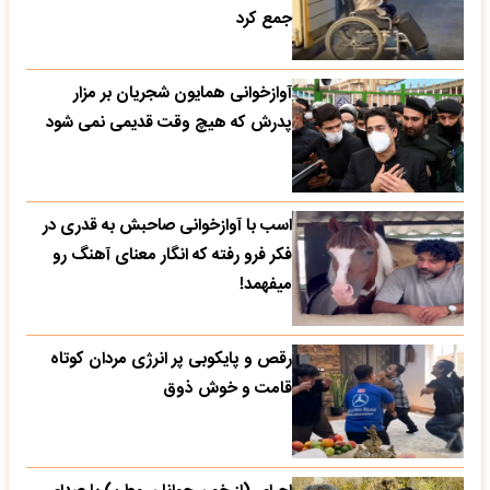
جمع کرد
آوازخوانی همایون شجریان بر مزار
پدرش که هیچ وقت قدیمی نمی شود
اسب با آوازخوانی صاحبش به قدری در
فکر فرو رفته که انگار معنای آهنگ رو
میفهمد!
رقص و پایکوبی پر انرژی مردان کوتاه
قامت و خوش ذوق