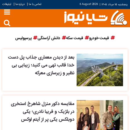
|
|
تماس با ما
درباره ما
تبلیغات
پنجشنبه ۱۵ مرداد ۱۴۰۵
|
6 August 2026
قیمت خودرو
قیمت سکه
دانش آراستگی
پرسپولیس
بعد از دیدن معماری جذاب پل دست
خدا قالب تهی می کنید؛ زیبایی بی
نظیر و زیرسازی معرکه
مقایسه دکور منزل شاهرخ استخری
در بلژیک و فریبا نادری؛ یکی
دوبلکس یکی پر از آیتم لوکس