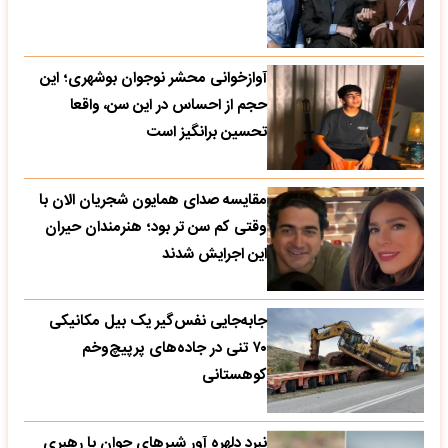
آوازخوانی محشر نوجوان بوشهری؛ این
حجم از احساس در این سن، واقعا
تحسین‌ برانگیز است
مقایسه صدای همایون شجریان الان با
وقتی کم سن تر بود؛ هنرمندان حیران
این اجرایش شدند
جابه‌جایی نفس‌گیر یک بیل مکانیکی
۷۰ تنی در جاده‌های پرپیچ‌وخم
کوهستانی
نبرد دلهره آور شیرهای جوان با رهبری