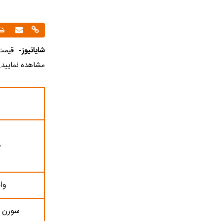
شایانیوز-
قیمت ب
مشاهده نمایید. ا
خ
وا
سورن پلا