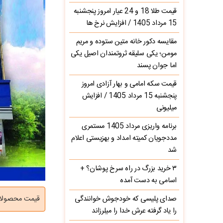
قیمت طلا 18 و 24 عیار امروز پنجشنبه
15 مرداد 1405 / افزایش نرخ ها
مقایسه دکور خانه متین ستوده و مریم
مومن؛ یکی سلیقه ثروتمندان اصیل یکی
اما جوان پسند
قیمت سکه امامی و بهار آزادی امروز
پنجشنبه 15 مرداد 1405 / افزایش
میلیونی
برنامه واریزی مرداد 1405 مستمری
مددجویان کمیته امداد و بهزیستی اعلام
شد
۳ خرید بزرگ در راه سرخ‌ پوشان؟ +
اسامی به دست آمده
صدای پلیسی که خودجوش خوانندگی
قیمت محصولات ایران خو
را یاد گرفته عرش خدا را میلرزاند