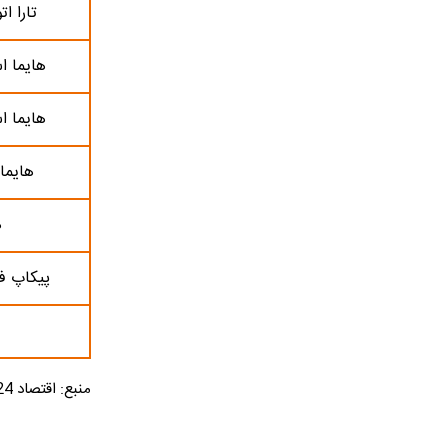
تارا ا
هایما اس 5 ( S5
هایما اس 7 ( S7
هایما 8 اس ( 8S
ه
پیکاپ فو
منبع: اقتصاد 24