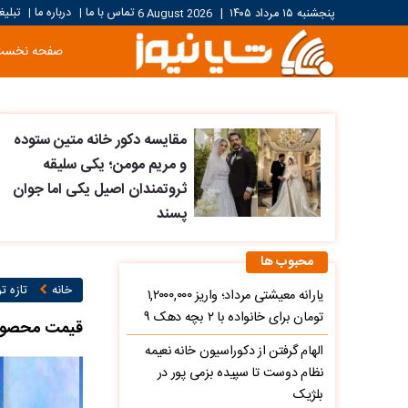
تماس با ما
درباره ما
تبلیغ
پنجشنبه ۱۵ مرداد ۱۴۰۵
|
6 August 2026
|
|
صفحه نخست
مقایسه دکور خانه متین ستوده
و مریم مومن؛ یکی سلیقه
ثروتمندان اصیل یکی اما جوان
پسند
محبوب ها
خانه
تازه ت
یارانه معیشتی مرداد؛ واریز ۱,۲۰۰۰,۰۰۰
تومان برای خانواده با ۲ بچه دهک ۹
قیمت محصولات ایران 
الهام گرفتن از دکوراسیون خانه نعیمه
نظام دوست تا سپیده بزمی پور در
بلژیک