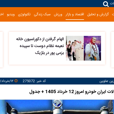
ات
گزارش و تحلیل
اقتصاد و بازار
ورزش
سبک زندگی
تکنولوژی
ویدیو
اخب
الهام گرفتن از دکوراسیون خانه
نعیمه نظام دوست تا سپیده
بزمی پور در بلژیک
رین عناوین
کد خبر: 275072
۱۲/خرداد/۱۴۰۵ ۱۰:۰۳:۵۹
خودرو امروز 12 خرداد 1405 + جدول