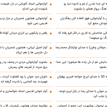
 ای جدا شدن از غم و اندوه دنیا رو
آوازخوانی استاد کاویانی در دل طبیعت
هنگ پرواز همای را بشنوید
شنونده ای می اندازد
با آوازخوانی فوق العاده اش رهگذران
آوازخوانی همایون شجریان بر مزار پد
 خودش جمع کرد
قدیمی نمی شود
انی صاحبش به قدری در فکر فرو رفته که
رقص و پایکوبی پر انرژی مردان کوتاه
نگ رو میفهمد!
 جوانان وطن) با صدای نوازشگر محمدرضا
آواز اصیل ایرانی؛ همایون شجریان با 
دل خارجی ها را هم لرزاند
دایش غم از دل زنده ها میشورد؛ این صدا
بشنوید آوازخوانی مردی در وصف پدر 
 بشنود
برق میزند از تعریف های پسرش
رادیو ایران دهه 50 با صدای ایرج خواجه امیری پهلوان
داوران مرد جوان را زود قضاوت کردند، 
فهمیدند چه الماسی را نادیده گرفته اند
ر جوان با صدای رسا در بازار تبریز توجه
آواز خوانی قدیمی استاد خوانساری و است
را جلب کرد
شر نوجوان بوشهری؛ این حجم از احساس
مقایسه صدای همایون شجریان الان با 