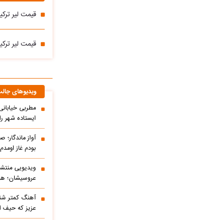
قیمت لیر ترکیه امروز 
قیمت لیر ترکیه امروز 
ویدیوهای جال
مطربی خیابانی؛
ایستاده شهر را 
آواز ماندگار؛ ص
بودم غاز اومد
ویدیویی منتشر
عروسیشان؛ هوت
آهنگ کمتر شنی
عزیز که حیف 