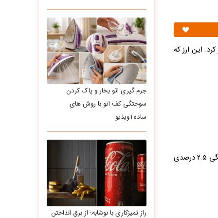
لات لیر ترکیه را با قیمت ۳,۸۱۰ تومان آغاز کرد. این ارز که
جرم گیری اتو بخار و پاک کردن
سوختگی کف اتو با روش های
ساده+ویدیو
این آمار نشان می‌دهد لیر ترکیه در بلندمدت روندی به شدت صعودی داشته، اما اصلاح هفتگی ۲.۵ درصدی
راز تمیزکاری با نوشابه؛ از برق انداختن