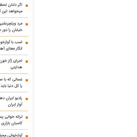
اگر دلتان لحظه
میخواهد این آ
مرد ویلچرنشین 
خیابان را دور
اسب با آوازخو
انگار معنای آه
اجرای (از خون
هدایتی
غسالی که با ص
را کل دنیا باید
آواز ایران
ترانه خوانی پس
کاسبان بازاری 
آوازخوانی مح