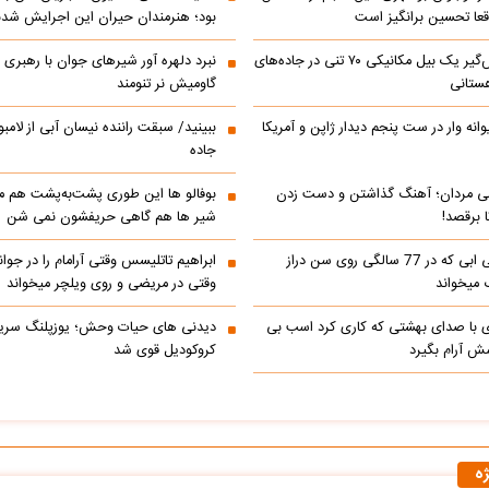
عا تحسین‌ برانگیز است
بود؛ هنرمندان حیران این اجرایش شدن
جابه‌جایی نفس‌گیر یک بیل مکانیکی ۷۰ تنی در جاده‌های
نبرد دلهره آور شیرهای جوان با رهبری ی
ستانی
گاومیش نر تنومند
رالی دیوانه وار در ست پنجم دیدار ژاپن و آمریکا
ببینید/ سبقت راننده نیسان آبی از لامبو
جاده
می مردان؛ آهنگ گذاشتن و دست زدن
بوفالو ها این‌ طوری پشت‌به‌پشت هم م
 برقصد!
شیر ها هم گاهی حریفشون نمی‌ شن
کلیپ خوانندگی ابی که در 77 سالگی روی سن دراز
 میخواند
وقتی در مریضی و روی ویلچر میخواند
ی با صدای بهشتی که کاری کرد اسب بی
دیدنی های حیات وحش؛ یوزپلنگ سری
 آرام بگیرد
کروکودیل قوی شد
ژه