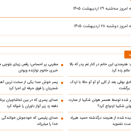
سه‌شنبه ۲۹ اردیبهشت ۱۴۰۵
دوشنبه ۲۸ اردیبهشت ۱۴۰۵
ب
 هنرمندی این خانم در کنار غم پدر که بالا
مطربی پر احساس؛ رقص زیبای بلوچی مر
ماتم زده کرد
خبری خانوم نوازنده ویولن
ادق بوقی بعد از کلی آو آو آو حالا با اردک
پسر خوش صدا یکی از سخت ترین آه
م برگشت
شجریان را فوق حرفه ای اجرا کرد
 شده توسط همسر هوتن شکیبا از عمارت
صدای پسری که در بین تماشاچیان برنام
ن شکیبا ازدواج کرد؟
دفعه زد زیر آواز داوران را شوکه کرد
ده شده از هنرمند درگذشته حمید هیراد
صدای پلیسی که خودجوش خوانندگی را 
است نشنوید
خدا را میلرزاند