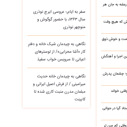
 رعشه به جان هر
سفر به ایام,؛ عروسی ایرج نوذری
سال ۱۳۶۳، با حضور گوگوش و
رش که هیچ وقت
منوچهر نوذری
 قامت و خوش ذوق
نگاهی به چیدمان شیک خانه و دفترِ
کار «آشا محرابی»/ از لوسترهای
این اجرا و آهنگش
اعیانی تا سرویس خواب سفیذ
رو؛ چشمان پدرش
نگاهی به چیدمان خانه حدیث
میرامینی / از فرش اصیل ایرانی و
وقتی خواند
مبلمان مدرن منبت‌ کاری‌ شده تا
کابینت
اد گپا در جوانی
وقتی کم سن تر