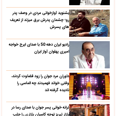
بشنوید آوازخوانی مردی در وصف پدر
رو؛ چشمان پدرش برق میزند از تعریف
های پسرش
رادیو ایران دهه 50 با صدای ایرج خواجه
امیری پهلوان آواز ایران
داوران مرد جوان را زود قضاوت کردند،
وقتی خواند فهمیدند چه الماسی را
نادیده گرفته اند
ترانه خوانی پسر جوان با صدای رسا در
بازار تبریز توجه کاسبان بازاری را جلب