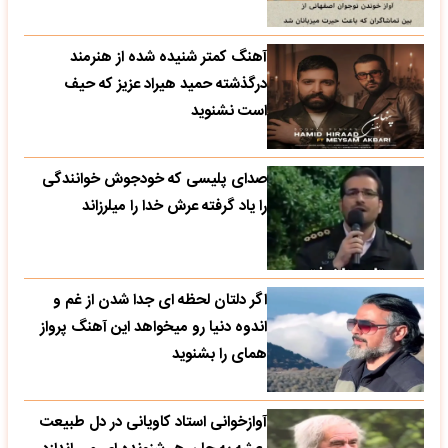
آهنگ کمتر شنیده شده از هنرمند
درگذشته حمید هیراد عزیز که حیف
است نشنوید
صدای پلیسی که خودجوش خوانندگی
را یاد گرفته عرش خدا را میلرزاند
اگر دلتان لحظه ای جدا شدن از غم و
اندوه دنیا رو میخواهد این آهنگ پرواز
همای را بشنوید
آوازخوانی استاد کاویانی در دل طبیعت