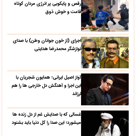
رقص و پایکوبی پر انرژی مردان کوتاه
قامت و خوش ذوق
اجرای (از خون جوانان وطن) با صدای
نوازشگر محمدرضا هدایتی
آواز اصیل ایرانی؛ همایون شجریان با
این اجرا و آهنگش دل خارجی ها را هم
لرزاند
غسالی که با صدایش غم از دل زنده ها
میشورد؛ این صدا را کل دنیا باید بشنود