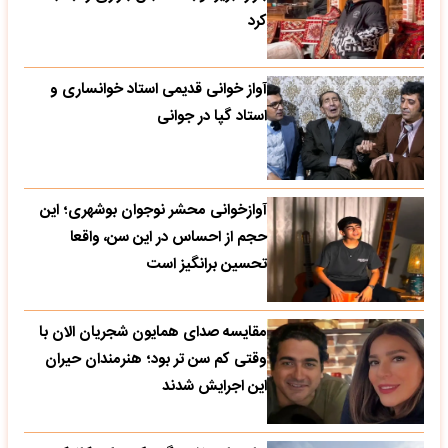
کرد
آواز خوانی قدیمی استاد خوانساری و
استاد گپا در جوانی
آوازخوانی محشر نوجوان بوشهری؛ این
حجم از احساس در این سن، واقعا
تحسین‌ برانگیز است
مقایسه صدای همایون شجریان الان با
وقتی کم سن تر بود؛ هنرمندان حیران
این اجرایش شدند