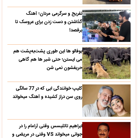
تفریح و سرگرمی مردان؛ آهنگ
گذاشتن و دست زدن برای عروسک تا
برقصد!
بوفالو ها این‌ طوری پشت‌به‌پشت هم
می‌ ایستن؛ حتی شیر ها هم گاهی
حریفشون نمی‌ شن
کلیپ خوانندگی ابی که در 77 سالگی
روی سن دراز کشیده و آهنگ میخواند
ابراهیم تاتلیسس وقتی آرامام را در
جوانی میخواند VS وقتی در مریضی و