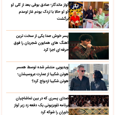
آواز ماندگار؛ صادق بوقی بعد از کلی آو
آو آو حالا با اردک بودم غاز اومدم
برگشت
پسر خوش صدا یکی از سخت ترین
آهنگ های همایون شجریان را فوق
حرفه ای اجرا کرد
ویدیویی منتشر شده توسط همسر
هوتن شکیبا از عمارت عروسیشان؛
هوتن شکیبا ازدواج کرد؟
صدای پسری که در بین تماشاچیان
برنامه تلویزیونی یک دفعه زد زیر آواز
داوران را شوکه کرد