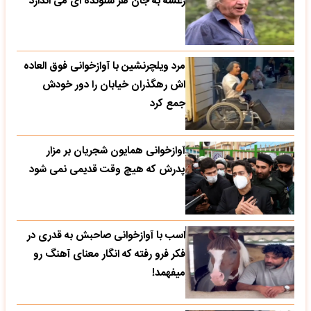
رعشه به جان هر شنونده ای می اندازد
مرد ویلچرنشین با آوازخوانی فوق العاده
اش رهگذران خیابان را دور خودش
جمع کرد
آوازخوانی همایون شجریان بر مزار
پدرش که هیچ وقت قدیمی نمی شود
اسب با آوازخوانی صاحبش به قدری در
فکر فرو رفته که انگار معنای آهنگ رو
میفهمد!