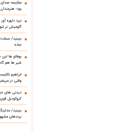
مقایسه صدای ه
بود؛ هنرمندان
نبرد دلهره آور
گاومیش نر تنو
ببینید/ سبقت ر
جاده
بوفالو ها این
شیر ها هم گا
وقتی در مریضی
دیدنی های حی
کروکودیل قوی
ببینید/ مدلین
برندهای مشهور