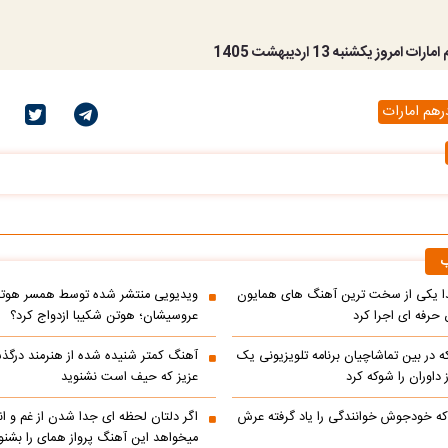
 امروز یکشنبه 13 اردیبهشت 1405
هم امارات
ب
یکی از سخت ترین آهنگ های همایون
ویدیویی منتشر شده توسط همسر هوتن 
حرفه ای اجرا کرد
عروسیشان؛ هوتن شکیبا ازدواج کرد؟
در بین تماشاچیان برنامه تلویزیونی یک
آهنگ کمتر شنیده شده از هنرمند درگذ
ز داوران را شوکه کرد
عزیز که حیف است نشنوید
ه خودجوش خوانندگی را یاد گرفته عرش
اگر دلتان لحظه ای جدا شدن از غم و اند
میخواهد این آهنگ پرواز همای را بشنو