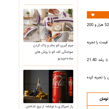
در معاملات امروز بازار ارز، قیمت درهم یکهزار و 200 تومانی را به ثبت رساند و روی سطح 52 هزار و 200
نیز درهم 7 هزار تومان رشد قیمت را تجربه
جرم گیری اتو بخار و پاک کردن
سوختگی کف اتو با روش های
ساده+ویدیو
از روز 15 فروردین 1405 تاکنون نیز درهم 9 هزار و 200 تومان افزایش قیمت داشته و با رشد 21.40
، درهم امارات 126.96 درصد رشد، معادل 29 هزار و 200 تومان را تجربه کرده
راز تمیزکاری با نوشابه؛ از برق انداختن