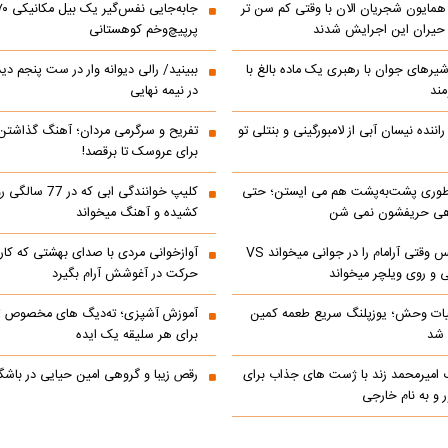
مایون شجریان الان با وقتی کم سن تر
 حیران این اجرایش شدند
پرپیچ‌وخم کوهستانی
 شیرهای جوان با رهبری یک ماده بالغ با
ببینید/ رالی دیوانه وار در ست پنجم د
مند
در نیمه نهایی
اننده نیسان آبی از لامبورگینی و بنتلی تو
تفریح و سرگرمی مردان؛ آهنگ گذاشت
برای عروسک تا برقصد!
‌ طوری پشت‌به‌پشت هم می‌ ایستن؛ حتی
کلیپ خوانندگی ابی که
هی حریفشون نمی‌ شن
کشیده و آهنگ میخواند
ابراهیم تاتلیسس وقتی آرامام را در جوانی میخواند VS
آوازخوانی مردی با صدای بهشتی که کا
 و روی ویلچر میخواند
حرکت در آغوشش آرام بگیرد
ات وحش؛ یوزپلنگ سریع طعمه کمین
آموزش آشپزی؛ ته‌دیگ‌ های مخصوص تاز
 شد
برای هر سلیقه یک ایده
گ امیرمحمد زند با ژست های جذاب برای
رقص زیبا و گروهی امین حیایی در باش
 و به نام خارجی