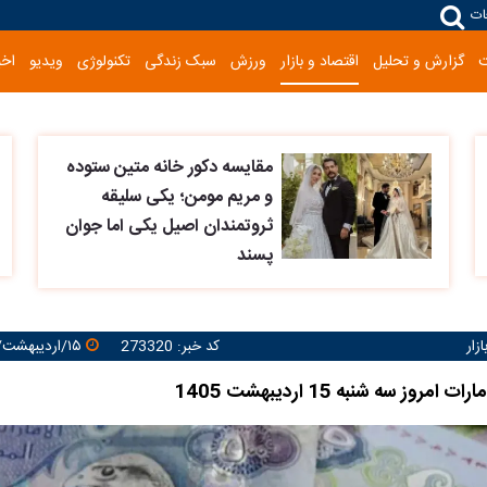
ات
گزارش و تحلیل
اقتصاد و بازار
ورزش
سبک زندگی
تکنولوژی
ویدیو
اخب
مقایسه دکور خانه متین ستوده
و مریم مومن؛ یکی سلیقه
ثروتمندان اصیل یکی اما جوان
پسند
زار
کد خبر: 273320
۱۵/اردیبهشت/۱۴۰۵ ۱۲:۰۷:۴۹
روز سه شنبه 15 اردیبهشت 1405