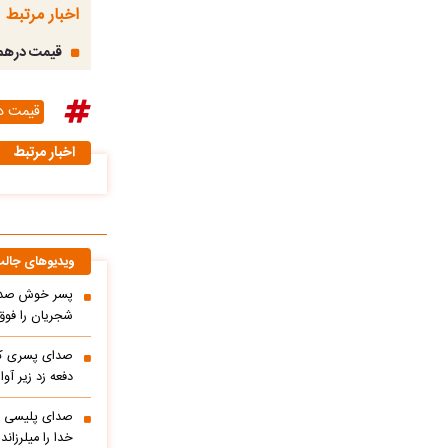
اخبار مرتبط
قیمت درهم امارات
قیمت در
اخبار مرتبط
ویدیوهای جال
پسر خوش صدا 
شجریان را فوق 
صدای پسری که 
دفعه زد زیر آوا
صدای پلیسی ک
خدا را میلرزاند