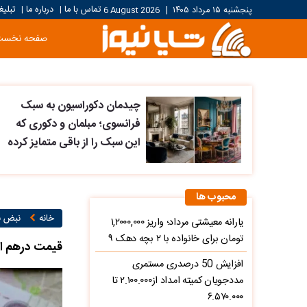
تماس با ما
درباره ما
تبلیغ
پنجشنبه ۱۵ مرداد ۱۴۰۵
|
6 August 2026
|
|
صفحه نخست
چیدمان دکوراسیون به سبک
فرانسوی؛ مبلمان و دکوری که
این سبک را از باقی متمایز کرده
محبوب ها
خانه
نبض با
یارانه معیشتی مرداد؛ واریز ۱,۲۰۰۰,۰۰۰
تومان برای خانواده با ۲ بچه دهک ۹
قیمت درهم امارات ام
افزایش 50 درصدری مستمری
مددجویان کمیته امداد از۲.۱۰۰.۰۰۰ تا
۶.۵۷۰.۰۰۰