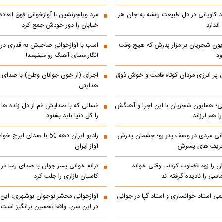
اد کاویانی در دل طبیعت رعشه به جان هر
مرد ویلچرنشین با آوازخوانی فوق العاد
ندازد
خیابان را دور خودش جمع کرد
یون شجریان بر مزار پدرش که هیچ وقت
اسب با آوازخوانی صاحبش به قدری در فک
د
انگار معنای آهنگ رو میفهمد!
 پر انرژی مردان کوتاه قامت و خوش ذوق
اجرای (از خون جوانان وطن) با صدای 
هدایتی
انی؛ همایون شجریان با این اجرا و آهنگش
غسالی که با صدایش غم از دل زنده ها 
 هم لرزاند
را کل دنیا باید بشنود
انی مردی در وصف پدر رو؛ چشمان پدرش
رادیو ایران دهه 50 با صدای ا
تعریف های پسرش
آواز ایران
ن را زود قضاوت کردند، وقتی خواند
ترانه خوانی پسر جوان با صدای رسا در با
اسی را نادیده گرفته اند
کاسبان بازاری را جلب کرد
می استاد خوانساری و استاد گپا در جوانی
آوازخوانی محشر نوجوان بوشهری؛ این
در این سن، واقعا تحسین‌ برانگیز است