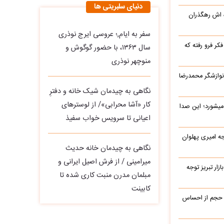
دنیای سلبریتی ها
ه اش رهگذران
سفر به ایام,؛ عروسی ایرج نوذری
ر فرو رفته که
سال ۱۳۶۳، با حضور گوگوش و
منوچهر نوذری
نوازشگر محمدرضا
نگاهی به چیدمان شیک خانه و دفترِ
کار «آشا محرابی»/ از لوسترهای
میشورد؛ این صدا
اعیانی تا سرویس خواب سفیذ
یرج خواجه امیری پهلوان
نگاهی به چیدمان خانه حدیث
میرامینی / از فرش اصیل ایرانی و
زار تبریز توجه
مبلمان مدرن منبت‌ کاری‌ شده تا
کابینت
 حجم از احساس