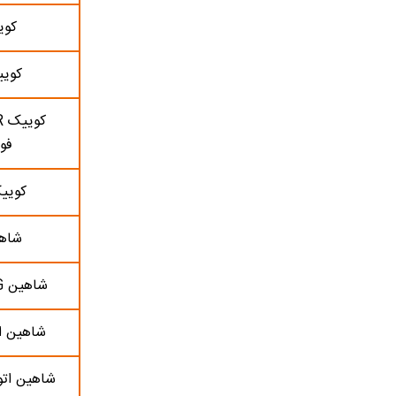
کوی
کوییک
فو
کوییک 
شاهی
شاهین G (سانروف)
شاهین ات
شاهین اتو