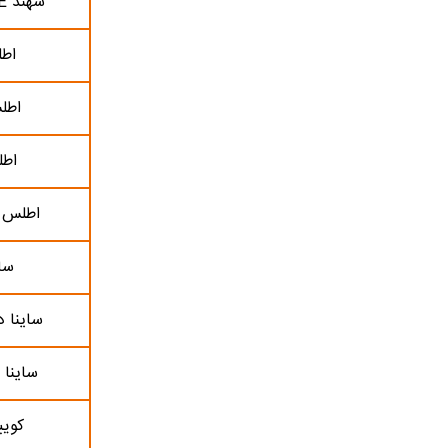
سهند E اتوماتیک
اطل
اطلس
اطل
اطلس ا
سای
ساینا د
ساینا 
کویی