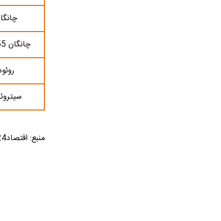
چانگان 5
چانگان CS55 (مونتاژ)
روئوه X5
سیتروئن XR
منبع: اقتصاد24