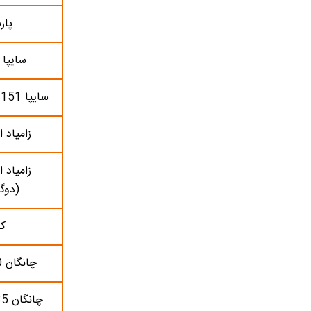
پار
سایپا 151 GX
سایپا 151 GX (پاششی)
زامیاد ا
(دوگا
کا
چانگان EADO برقی
چانگان CS35 (مونتاژ)