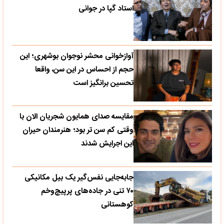
استاد گپا در جوانی
آوازخوانی محشر نوجوان بوشهری؛ این
حجم از احساس در این سن، واقعا
تحسین‌ برانگیز است
مقایسه صدای همایون شجریان الان با
وقتی کم سن تر بود؛ هنرمندان حیران
این اجرایش شدند
جابه‌جایی نفس‌گیر یک بیل مکانیکی
۷۰ تنی در جاده‌های پرپیچ‌وخم
کوهستانی