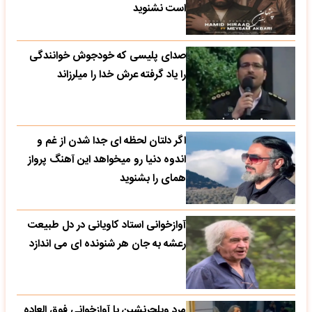
است نشنوید
صدای پلیسی که خودجوش خوانندگی
را یاد گرفته عرش خدا را میلرزاند
اگر دلتان لحظه ای جدا شدن از غم و
اندوه دنیا رو میخواهد این آهنگ پرواز
همای را بشنوید
آوازخوانی استاد کاویانی در دل طبیعت
رعشه به جان هر شنونده ای می اندازد
مرد ویلچرنشین با آوازخوانی فوق العاده