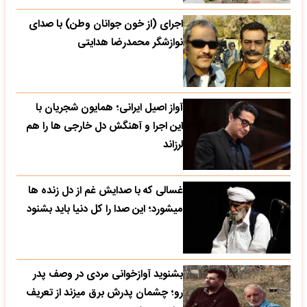
اجرای (از خون جوانان وطن) با صدای
نوازشگر محمدرضا هدایتی
آواز اصیل ایرانی؛ همایون شجریان با
این اجرا و آهنگش دل خارجی ها را هم
لرزاند
غسالی که با صدایش غم از دل زنده ها
میشورد؛ این صدا را کل دنیا باید بشنود
بشنوید آوازخوانی مردی در وصف پدر
رو؛ چشمان پدرش برق میزند از تعریف