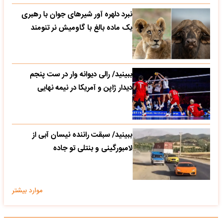
نبرد دلهره آور شیرهای جوان با رهبری
یک ماده بالغ با گاومیش نر تنومند
ببینید/ رالی دیوانه وار در ست پنجم
دیدار ژاپن و آمریکا در نیمه نهایی
ببینید/ سبقت راننده نیسان آبی از
لامبورگینی و بنتلی تو جاده
موارد بیشتر