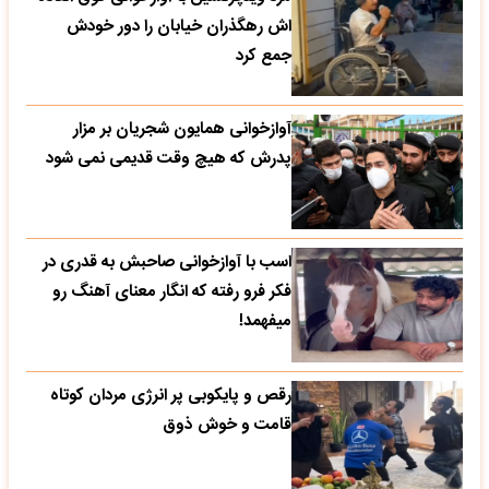
اش رهگذران خیابان را دور خودش
جمع کرد
آوازخوانی همایون شجریان بر مزار
پدرش که هیچ وقت قدیمی نمی شود
اسب با آوازخوانی صاحبش به قدری در
فکر فرو رفته که انگار معنای آهنگ رو
میفهمد!
رقص و پایکوبی پر انرژی مردان کوتاه
قامت و خوش ذوق