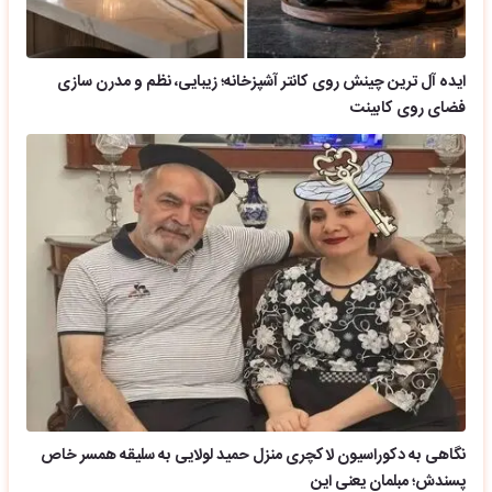
ایده آل ترین چینش روی کانتر آشپزخانه؛ زیبایی، نظم و مدرن سازی
فضای روی کابینت
نگاهی به دکوراسیون لاکچری منزل حمید لولایی به سلیقه همسر خاص
پسندش؛ مبلمان یعنی این