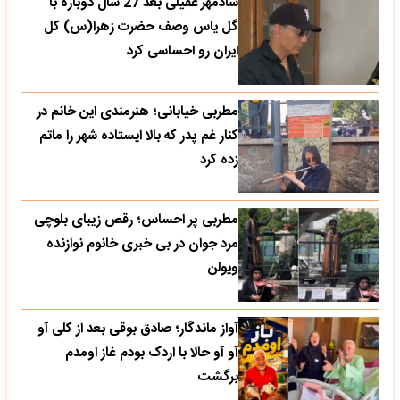
شادمهر عقیلی بعد 27 سال دوباره با
گل یاس وصف حضرت زهرا(س) کل
ایران رو احساسی کرد
مطربی خیابانی؛ هنرمندی این خانم در
کنار غم پدر که بالا ایستاده شهر را ماتم
زده کرد
مطربی پر احساس؛ رقص زیبای بلوچی
مرد جوان در بی خبری خانوم نوازنده
ویولن
آواز ماندگار؛ صادق بوقی بعد از کلی آو
آو آو حالا با اردک بودم غاز اومدم
برگشت