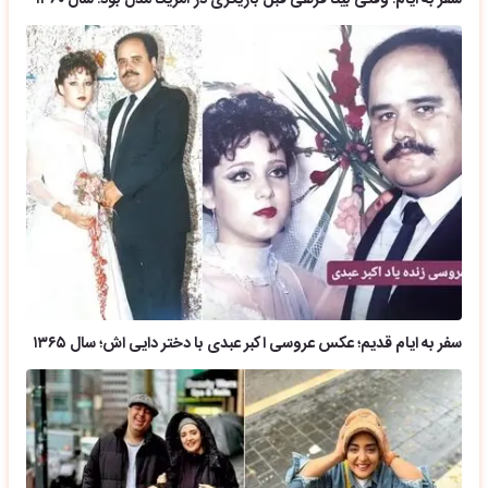
سفر به ایام قدیم؛ عکس عروسی اکبر عبدی با دختر دایی اش؛ سال ۱۳۶۵