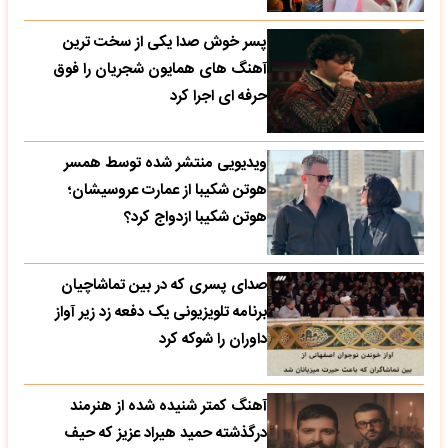
پسر خوش صدا یکی از سخت ترین
آهنگ های همایون شجریان را فوق
حرفه ای اجرا کرد
ویدیویی منتشر شده توسط همسر
هوتن شکیبا از عمارت عروسیشان؛
هوتن شکیبا ازدواج کرد؟
صدای پسری که در بین تماشاچیان
برنامه تلویزیونی یک دفعه زد زیر آواز
داوران را شوکه کرد
آهنگ کمتر شنیده شده از هنرمند
درگذشته حمید هیراد عزیز که حیف