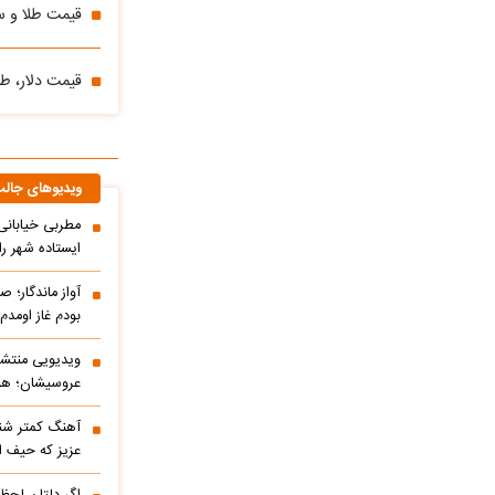
قیمت طلا و سکه یکشنبه 13 اردیب
قیمت دلار، طلا و سک
ویدیوهای جال
مطربی خیابانی؛
ایستاده شهر را 
آواز ماندگار؛ ص
بودم غاز اومد
ویدیویی منتشر
عروسیشان؛ هوت
آهنگ کمتر شنی
عزیز که حیف 