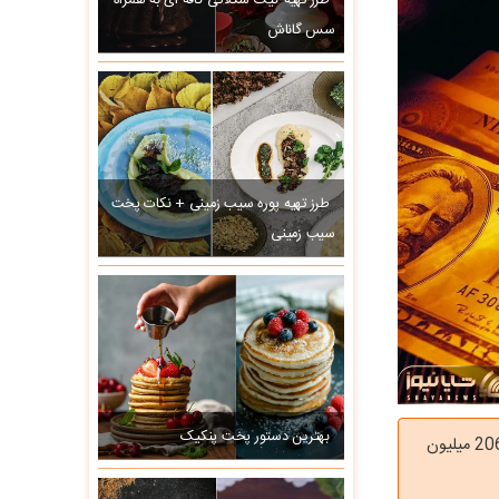
طرز تهیه کیک شکلاتی کافه ای به همراه
سس گاناش
طرز تهیه پوره سیب زمینی + نکات پخت
سیب زمینی
بهترین دستور پخت پنکیک
قیمت طلای 18 عیار امروز حدود به 20 میلیون و 500 هزار تومان بود و سکه تمام هم حوالی 206 میلیون