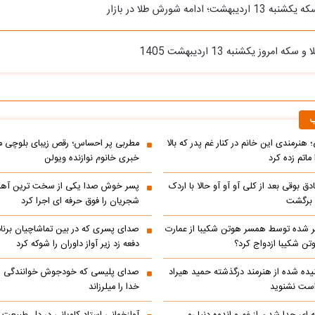
هشت؛ ادامه شورش طلا در بازار
ه امروز یکشنبه 13 اردیبهشت 1405
ب
 هنرمندی این خانم در کنار غم پدر که بالا
مطربی پر احساس؛ رقص زیبای بلوچی مر
ماتم زده کرد
خبری خانوم نوازنده ویولن
ادق بوقی بعد از کلی آو آو آو حالا با اردک
پسر خوش صدا یکی از سخت ترین آه
م برگشت
شجریان را فوق حرفه ای اجرا کرد
 شده توسط همسر هوتن شکیبا از عمارت
صدای پسری که در بین تماشاچیان برنام
ن شکیبا ازدواج کرد؟
دفعه زد زیر آواز داوران را شوکه کرد
ده شده از هنرمند درگذشته حمید هیراد
صدای پلیسی که خودجوش خوانندگی را 
است نشنوید
خدا را میلرزاند