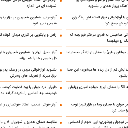
 ای جدا شدن از غم و اندوه دنیا رو
آوازخوانی استاد کاویانی در دل طبیعت
هنگ پرواز همای را بشنوید
شنونده ای می اندازد
با آوازخوانی فوق العاده اش رهگذران
آوازخوانی همایون شجریان بر مزار پد
 خودش جمع کرد
قدیمی نمی شود
انی صاحبش به قدری در فکر فرو رفته که
رقص و پایکوبی پر انرژی مردان کوتاه
نگ رو میفهمد!
 جوانان وطن) با صدای نوازشگر محمدرضا
آواز اصیل ایرانی؛ همایون شجریان با 
دل خارجی ها را هم لرزاند
دایش غم از دل زنده ها میشورد؛ این صدا
بشنوید آوازخوانی مردی در وصف پدر 
 بشنود
برق میزند از تعریف های پسرش
رادیو ایران دهه 50 با صدای ایرج خواجه امیری پهلوان
داوران مرد جوان را زود قضاوت کردند، 
فهمیدند چه الماسی را نادیده گرفته اند
ر جوان با صدای رسا در بازار تبریز توجه
آواز خوانی قدیمی استاد خوانساری و است
را جلب کرد
شر نوجوان بوشهری؛ این حجم از احساس
مقایسه صدای همایون شجریان الان با 