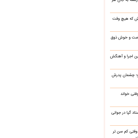
 رعشه به جان هر
رش که هیچ وقت
 قامت و خوش ذوق
این اجرا و آهنگش
رو؛ چشمان پدرش
وقتی خواند
اد گپا در جوانی
وقتی کم سن تر