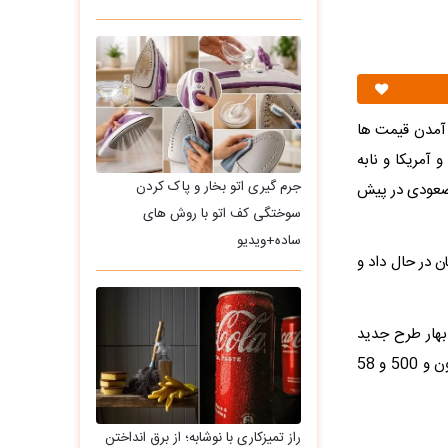
 آمدن قیمت ها
آمریکا و نابه
جرم گیری اتو بخار و پاک کردن
 صعودی در پیش
سوختگی کف اتو با روش های
ساده+ویدیو
18 عیار در بازار حوالی 20 میلیون و 500 هزار تومان در حال داد و
بهار طرح جدید
206 میلیون تومان و طرح قدیم 202 میلیون تومان و نیم و ربع سکه هم به ترتیب 105 میلیون و 500 و 58
راز تمیزکاری با نوشابه؛ از برق انداختن