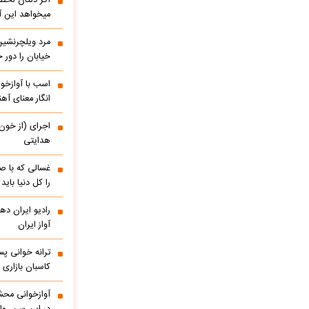
اگر دلتان لحظه
میخواهد این آ
مرد ویلچرنشین 
خیابان را دور
اسب با آوازخو
انگار معنای آه
اجرای (از خون
هدایتی
غسالی که با ص
را کل دنیا باید
آواز ایران
ترانه خوانی پس
کاسبان بازاری 
آوازخوانی مح