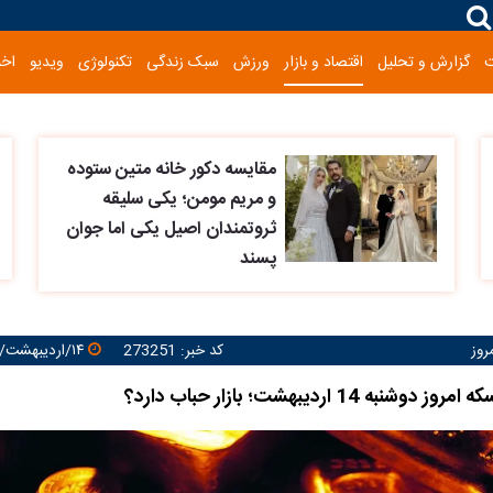
گزارش و تحلیل
اقتصاد و بازار
ورزش
سبک زندگی
تکنولوژی
ویدیو
اخب
مقایسه دکور خانه متین ستوده
و مریم مومن؛ یکی سلیقه
ثروتمندان اصیل یکی اما جوان
پسند
روز
کد خبر: 273251
۱۴/اردیبهشت/۱۴۰۵ ۱۵:۰۸:۴۸
به 14 اردیبهشت؛ بازار حباب دارد؟