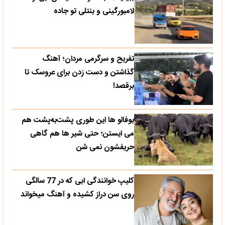
لامبورگینی و بنتلی تو جاده
تفریح و سرگرمی مردان؛ آهنگ
گذاشتن و دست زدن برای عروسک تا
برقصد!
بوفالو ها این‌ طوری پشت‌به‌پشت هم
می‌ ایستن؛ حتی شیر ها هم گاهی
حریفشون نمی‌ شن
کلیپ خوانندگی ابی که در 77 سالگی
روی سن دراز کشیده و آهنگ میخواند