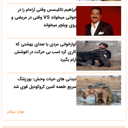
ابراهیم تاتلیسس وقتی آرامام را در
جوانی میخواند VS وقتی در مریضی و
روی ویلچر میخواند
آوازخوانی مردی با صدای بهشتی که
کاری کرد اسب بی حرکت در آغوشش
آرام بگیرد
دیدنی های حیات وحش؛ یوزپلنگ
سریع طعمه کمین کروکودیل قوی شد
موارد بیشتر