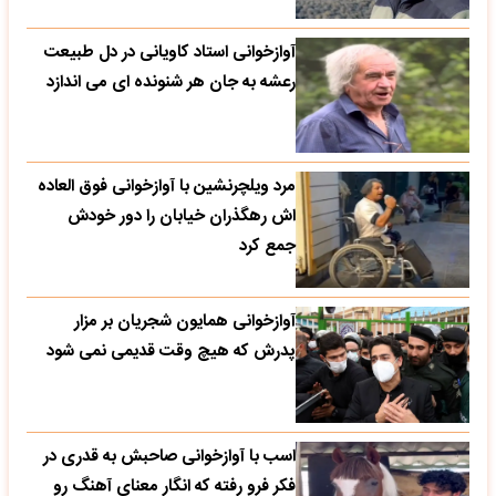
آوازخوانی استاد کاویانی در دل طبیعت
رعشه به جان هر شنونده ای می اندازد
مرد ویلچرنشین با آوازخوانی فوق العاده
اش رهگذران خیابان را دور خودش
جمع کرد
آوازخوانی همایون شجریان بر مزار
پدرش که هیچ وقت قدیمی نمی شود
اسب با آوازخوانی صاحبش به قدری در
فکر فرو رفته که انگار معنای آهنگ رو