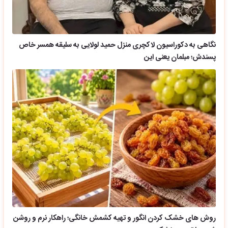
نگاهی به دکوراسیون لاکچری منزل حمید لولایی به سلیقه همسر خاص
پسندش؛ مبلمان یعنی این
روش های خشک کردن انگور و تهیه کشمش خانگی؛ راهکار نرم و روشن