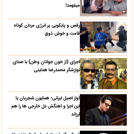
میفهمد!
رقص و پایکوبی پر انرژی مردان کوتاه
قامت و خوش ذوق
اجرای (از خون جوانان وطن) با صدای
نوازشگر محمدرضا هدایتی
آواز اصیل ایرانی؛ همایون شجریان با
این اجرا و آهنگش دل خارجی ها را هم
لرزاند