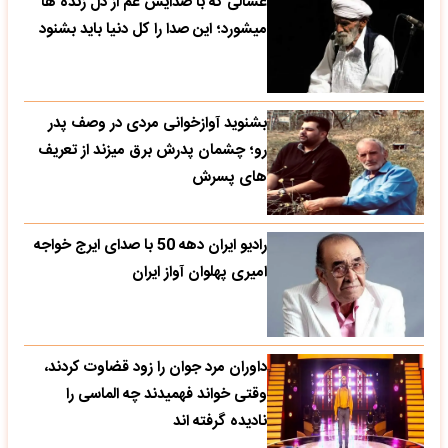
غسالی که با صدایش غم از دل زنده ها
میشورد؛ این صدا را کل دنیا باید بشنود
بشنوید آوازخوانی مردی در وصف پدر
رو؛ چشمان پدرش برق میزند از تعریف
های پسرش
رادیو ایران دهه 50 با صدای ایرج خواجه
امیری پهلوان آواز ایران
داوران مرد جوان را زود قضاوت کردند،
وقتی خواند فهمیدند چه الماسی را
نادیده گرفته اند