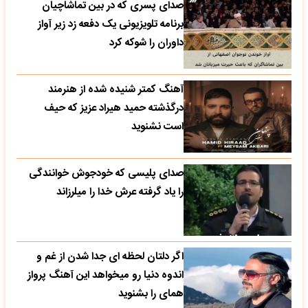
صدای پسری که در بین تماشاچیان
برنامه تلویزیونی یک دفعه زد زیر آواز
داوران را شوکه کرد
آهنگ کمتر شنیده شده از هنرمند
درگذشته حمید هیراد عزیز که حیف
است نشنوید
صدای پلیسی که خودجوش خوانندگی
را یاد گرفته عرش خدا را میلرزاند
اگر دلتان لحظه ای جدا شدن از غم و
اندوه دنیا رو میخواهد این آهنگ پرواز
همای را بشنوید