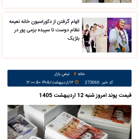
الهام گرفتن از دکوراسیون خانه نعیمه
نظام دوست تا سپیده بزمی پور در
بلژیک
خانه
نبض بازار
کد خبر: 273066
۱۲/اردیبهشت/۱۴۰۵ ۱۲:۰۰:۵۰
قیمت پوند امروز شنبه 12 اردیبهشت 1405