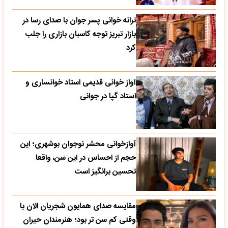
ترانه خوانی پسر جوان با صدای رسا در
بازار تبریز توجه کاسبان بازاری را جلب
کرد
آواز خوانی قدیمی استاد خوانساری و
استاد گپا در جوانی
آوازخوانی محشر نوجوان بوشهری؛ این
حجم از احساس در این سن، واقعا
تحسین‌ برانگیز است
مقایسه صدای همایون شجریان الان با
وقتی کم سن تر بود؛ هنرمندان حیران