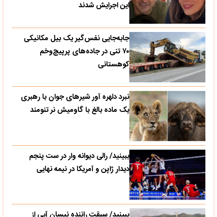
این اجرایش شدند
جابه‌جایی نفس‌گیر یک بیل مکانیکی
۷۰ تنی در جاده‌های پرپیچ‌وخم
کوهستانی
نبرد دلهره آور شیرهای جوان با رهبری
یک ماده بالغ با گاومیش نر تنومند
ببینید/ رالی دیوانه وار در ست پنجم
دیدار ژاپن و آمریکا در نیمه نهایی
ببینید/ سبقت راننده نیسان آبی از