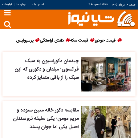
|
|
تماس با ما
درباره ما
تبلیغات
جمعه ۱۶ مرداد ۱۴۰۵
|
7 August 2026
قیمت خودرو
قیمت سکه
دانش آراستگی
پرسپولیس
چیدمان دکوراسیون به سبک
فرانسوی؛ مبلمان و دکوری که این
سبک را از باقی متمایز کرده
مقایسه دکور خانه متین ستوده و
مریم مومن؛ یکی سلیقه ثروتمندان
اصیل یکی اما جوان پسند