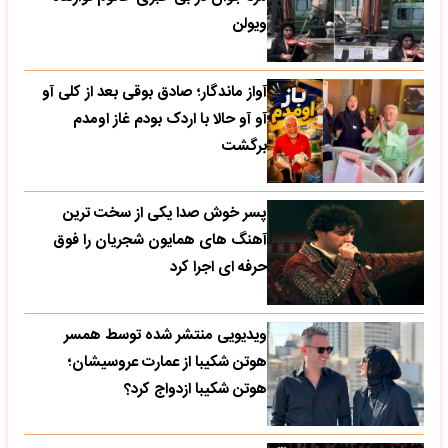
ویولن
آواز ماندگار؛ صادق بوقی بعد از کلی آو
آو آو حالا با اردک بودم غاز اومدم
برگشت
پسر خوش صدا یکی از سخت ترین
آهنگ های همایون شجریان را فوق
حرفه ای اجرا کرد
ویدیویی منتشر شده توسط همسر
هوتن شکیبا از عمارت عروسیشان؛
هوتن شکیبا ازدواج کرد؟