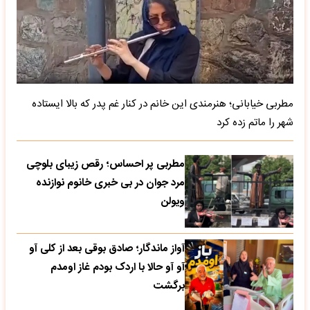
مطربی خیابانی؛ هنرمندی این خانم در کنار غم پدر که بالا ایستاده
شهر را ماتم زده کرد
مطربی پر احساس؛ رقص زیبای بلوچی
مرد جوان در بی خبری خانوم نوازنده
ویولن
آواز ماندگار؛ صادق بوقی بعد از کلی آو
آو آو حالا با اردک بودم غاز اومدم
برگشت