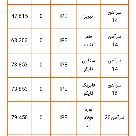
تیرآهن
تبریز
IPE
0
47.615
14
تیرآهن
ظفر
63.303
0
IPE
14
بناب
تیرآهن
سنگین
73.853
0
IPE
14
فایکو
تیرآهن
فابریک
73.853
0
IPE
16
فایکو
نورد
تیرآهن20
فولاد
IPE
0
79.450
یزد