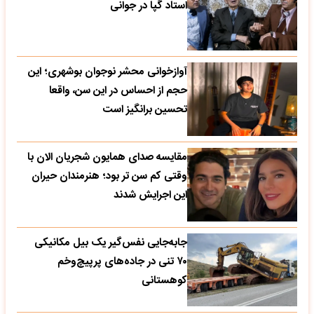
استاد گپا در جوانی
آوازخوانی محشر نوجوان بوشهری؛ این
حجم از احساس در این سن، واقعا
تحسین‌ برانگیز است
مقایسه صدای همایون شجریان الان با
وقتی کم سن تر بود؛ هنرمندان حیران
این اجرایش شدند
جابه‌جایی نفس‌گیر یک بیل مکانیکی
۷۰ تنی در جاده‌های پرپیچ‌وخم
کوهستانی