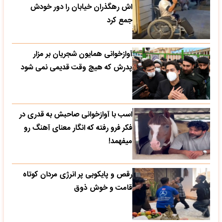
اش رهگذران خیابان را دور خودش
جمع کرد
آوازخوانی همایون شجریان بر مزار
پدرش که هیچ وقت قدیمی نمی شود
اسب با آوازخوانی صاحبش به قدری در
فکر فرو رفته که انگار معنای آهنگ رو
میفهمد!
رقص و پایکوبی پر انرژی مردان کوتاه
قامت و خوش ذوق