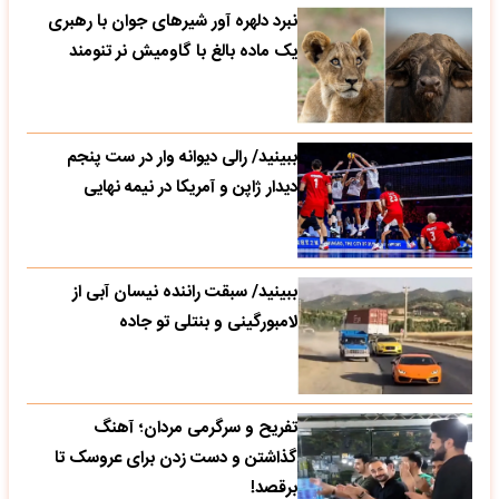
نبرد دلهره آور شیرهای جوان با رهبری
یک ماده بالغ با گاومیش نر تنومند
ببینید/ رالی دیوانه وار در ست پنجم
دیدار ژاپن و آمریکا در نیمه نهایی
ببینید/ سبقت راننده نیسان آبی از
لامبورگینی و بنتلی تو جاده
تفریح و سرگرمی مردان؛ آهنگ
گذاشتن و دست زدن برای عروسک تا
برقصد!