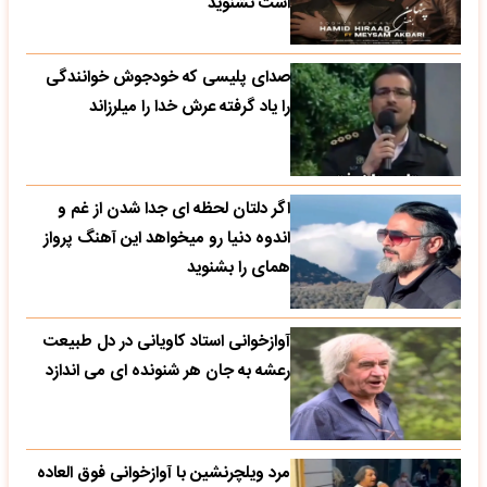
است نشنوید
صدای پلیسی که خودجوش خوانندگی
را یاد گرفته عرش خدا را میلرزاند
اگر دلتان لحظه ای جدا شدن از غم و
اندوه دنیا رو میخواهد این آهنگ پرواز
همای را بشنوید
آوازخوانی استاد کاویانی در دل طبیعت
رعشه به جان هر شنونده ای می اندازد
مرد ویلچرنشین با آوازخوانی فوق العاده