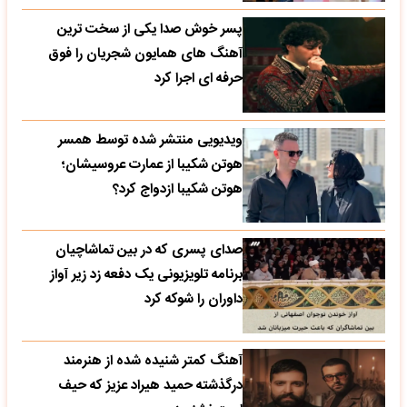
پسر خوش صدا یکی از سخت ترین
آهنگ های همایون شجریان را فوق
حرفه ای اجرا کرد
ویدیویی منتشر شده توسط همسر
هوتن شکیبا از عمارت عروسیشان؛
هوتن شکیبا ازدواج کرد؟
صدای پسری که در بین تماشاچیان
برنامه تلویزیونی یک دفعه زد زیر آواز
داوران را شوکه کرد
آهنگ کمتر شنیده شده از هنرمند
درگذشته حمید هیراد عزیز که حیف