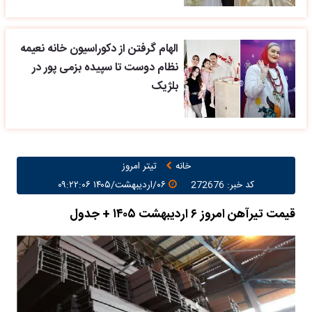
الهام گرفتن از دکوراسیون خانه نعیمه
نظام دوست تا سپیده بزمی پور در
بلژیک
خانه
تیتر امروز
کد خبر: 272676
۰۶/اردیبهشت/۱۴۰۵ ۰۹:۲۲:۰۶
قیمت تیرآهن امروز ۶ اردیبهشت ۱۴۰۵ + جدول