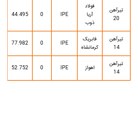
فولاد
تیرآهن
آریا
IPE
0
44.495
20
ذوب
تیرآهن
فابریک
77.982
0
IPE
14
کرمانشاه
تیرآهن
اهواز
IPE
0
52.752
14