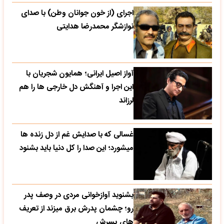
اجرای (از خون جوانان وطن) با صدای
نوازشگر محمدرضا هدایتی
آواز اصیل ایرانی؛ همایون شجریان با
این اجرا و آهنگش دل خارجی ها را هم
لرزاند
غسالی که با صدایش غم از دل زنده ها
میشورد؛ این صدا را کل دنیا باید بشنود
بشنوید آوازخوانی مردی در وصف پدر
رو؛ چشمان پدرش برق میزند از تعریف
های پسرش