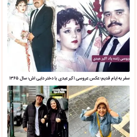
سفر به ایام قدیم؛ عکس عروسی اکبر عبدی با دختر دایی اش؛ سال ۱۳۶۵