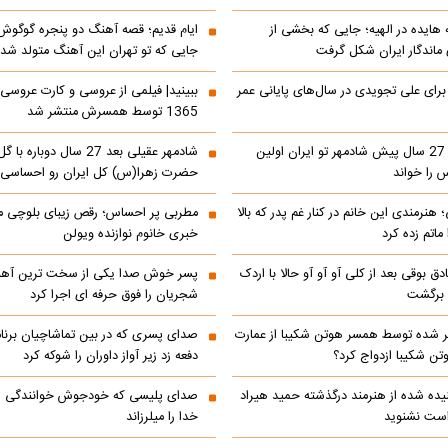
ه هایده در الهیه؛ جایی که بخشی از
ایام قدیم؛ قصه آهنگ دو پنجره گوگوش
اندگار ایران شکل گرفت
جایی که تو تهران این آهنگ متولد شد
 برای علی تجویدی در سال‌های پایانی عمر
ببینید| فیلمی از عروسی و کارت عروسی
1365 توسط همسرش منتشر شد
ببینید| کنسرت 27 سال پیش شادمهر تو ایران اولین
شادمهر عقیلی بعد 27 سال دو
 را خواند
حضرت زهرا(س) کل ایران رو احساسی 
 هنرمندی این خانم در کنار غم پدر که بالا
مطربی پر احساس؛ رقص زیبای بلوچی مر
ماتم زده کرد
خبری خانوم نوازنده ویولن
ادق بوقی بعد از کلی آو آو آو حالا با اردک
پسر خوش صدا یکی از سخت ترین آهن
م برگشت
شجریان را فوق حرفه ای اجرا کرد
 شده توسط همسر هوتن شکیبا از عمارت
صدای پسری که در بین تماشاچیان برنام
ن شکیبا ازدواج کرد؟
دفعه زد زیر آواز داوران را شوکه کرد
ده شده از هنرمند درگذشته حمید هیراد
صدای پلیسی که خودجوش خوانندگی را 
است نشنوید
خدا را میلرزاند