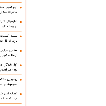
ایام قدیم؛ خان
خاطرات صدای م
آوازخوانی گلپا
در بیمارستان
باری که گل یاس
مطربی خیابانی؛
ایستاده شهر را 
آواز ماندگار؛ ص
بودم غاز اومد
ویدیویی منتشر
عروسیشان؛ هوت
آهنگ کمتر شنی
عزیز که حیف 