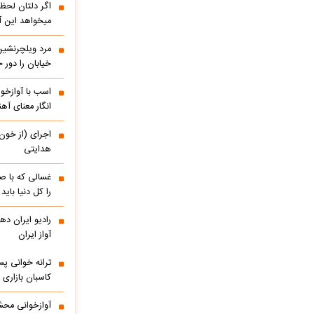
اگر دلتان لحظه
میخواهد این آ
مرد ویلچرنشین 
خیابان را دور
اسب با آوازخو
انگار معنای آه
اجرای (از خون
هدایتی
غسالی که با ص
را کل دنیا باید
آواز ایران
ترانه خوانی پس
کاسبان بازاری 
آوازخوانی محش