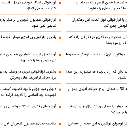
 ای جدا شدن از غم و اندوه دنیا رو
آوازخوانی استاد کاویانی در دل طبیعت 
هنگ پرواز همای را بشنوید
شنونده ای می اندازد
با آوازخوانی فوق العاده اش رهگذران
آوازخوانی همایون شجریان بر مزار پد
 خودش جمع کرد
قدیمی نمی شود
انی صاحبش به قدری در فکر فرو رفته که
رقص و پایکوبی پر انرژی مردان کوتاه
نگ رو میفهمد!
 جوانان وطن) با صدای نوازشگر محمدرضا
آواز اصیل ایرانی؛ همایون شجریان با 
دل خارجی ها را هم لرزاند
دایش غم از دل زنده ها میشورد؛ این صدا
بشنوید آوازخوانی مردی در وصف پدر 
 بشنود
برق میزند از تعریف های پسرش
رادیو ایران دهه 50 با صدای ایرج خواجه امیری پهلوان
داوران مرد جوان را زود قضاوت کردند، 
فهمیدند چه الماسی را نادیده گرفته اند
ر جوان با صدای رسا در بازار تبریز توجه
آواز خوانی قدیمی استاد خوانساری و است
را جلب کرد
ر نوجوان بوشهری؛ این حجم از احساس
مقایسه صدای همایون شجریان الان با 