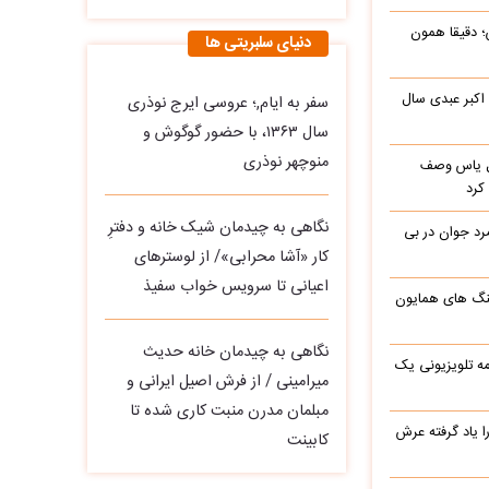
؛ دقیقا همون
دنیای سلبریتی ها
 اکبر عبدی سال
سفر به ایام,؛ عروسی ایرج نوذری
سال ۱۳۶۳، با حضور گوگوش و
منوچهر نوذری
باره با گل یاس وصف
کرد
نگاهی به چیدمان شیک خانه و دفترِ
د جوان در بی
کار «آشا محرابی»/ از لوسترهای
اعیانی تا سرویس خواب سفیذ
گ های همایون
نگاهی به چیدمان خانه حدیث
ه تلویزیونی یک
میرامینی / از فرش اصیل ایرانی و
مبلمان مدرن منبت‌ کاری‌ شده تا
یاد گرفته عرش
کابینت