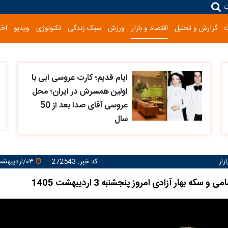
ت
گزارش و تحلیل
اقتصاد و بازار
ورزش
سبک زندگی
تکنولوژی
ویدیو
اخب
ایام قدیم؛ کارت عروسی ابی با
اولین همسرش در ایران؛ محل
عروسی آقای صدا بعد از 50
سال
زار
کد خبر: 272543
۰۳/اردیبهشت/۱۴۰۵ ۱۱:۱۱:۱۶
سکه بهار آزادی امروز پنجشنبه 3 اردیبهشت 1405