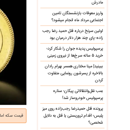
مادرش
واریز معوقات بازنشستگان تامین
اجتماعی مرداد ماه انجام میشود؟
اولین سرنخ درباره قتل حمید رضا رجب‌
زاده؛ پای چند هزار دلار درمیان بود
پرسپولیس پدیده جوان را شکار کرد؛
خرید ۵ ساله سرخ‌ها از نیروی زمینی
ببینید| مینا مختاری همسر بهرام رادان
بالاخره از پسرشون رونمایی متفاوت
کردن
بمب نقل‌وانتقالاتی پیکان؛ ستاره
پرسپولیس خودروساز شد!
پرونده قتل حمیدرضا رجب‌زاده روی میز
پلیس؛ اقدام تروریستی یا قتل به دلایل
قیمت سکه امامی امروز با رشد 2
شخصی؟