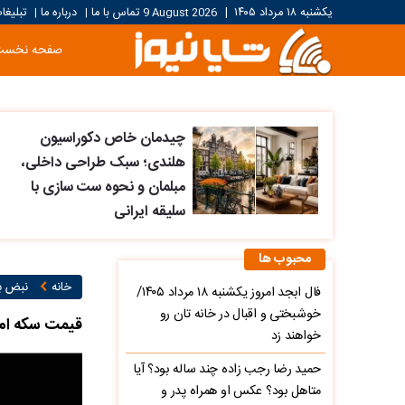
یکشنبه ۱۸ مرداد ۱۴۰۵
|
9 August 2026
تماس با ما
درباره ما
تبلیغا
|
|
صفحه نخست
چیدمان خاص دکوراسیون
هلندی؛ سبک طراحی داخلی،
مبلمان و نحوه ست سازی با
سلیقه ایرانی
محبوب ها
خانه
نبض با
فال ابجد امروز یکشنبه ۱۸ مرداد ۱۴۰۵/
خوشبختی و اقبال در خانه تان رو
قیمت سکه امامی و 
خواهند زد
حمید رضا رجب زاده چند ساله بود؟ آیا
متاهل بود؟ عکس او همراه پدر و