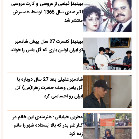
ببینید| فیلمی از عروسی و کارت عروسی
اکبر عبدی سال 1365 توسط همسرش
منتشر شد
ببینید| کنسرت 27 سال پیش شادمهر
تو ایران اولین باری که گل یاس را خواند
شادمهر عقیلی بعد 27 سال دوباره با
گل یاس وصف حضرت زهرا(س) کل
ایران رو احساسی کرد
مطربی خیابانی؛ هنرمندی این خانم در
کنار غم پدر که بالا ایستاده شهر را ماتم
زده کرد