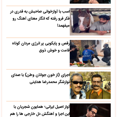
اسب با آوازخوانی صاحبش به قدری در
فکر فرو رفته که انگار معنای آهنگ رو
میفهمد!
رقص و پایکوبی پر انرژی مردان کوتاه
قامت و خوش ذوق
اجرای (از خون جوانان وطن) با صدای
نوازشگر محمدرضا هدایتی
آواز اصیل ایرانی؛ همایون شجریان با
این اجرا و آهنگش دل خارجی ها را هم