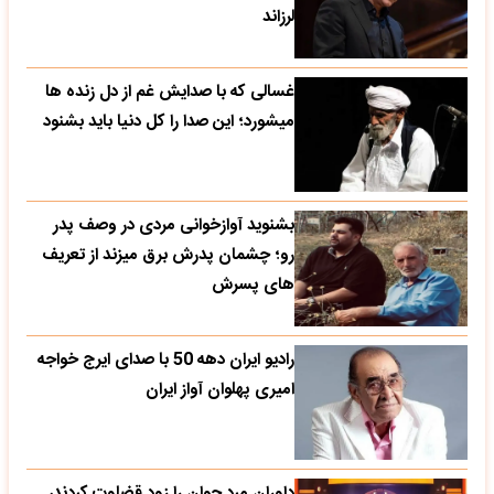
لرزاند
غسالی که با صدایش غم از دل زنده ها
میشورد؛ این صدا را کل دنیا باید بشنود
بشنوید آوازخوانی مردی در وصف پدر
رو؛ چشمان پدرش برق میزند از تعریف
های پسرش
رادیو ایران دهه 50 با صدای ایرج خواجه
امیری پهلوان آواز ایران
داوران مرد جوان را زود قضاوت کردند،