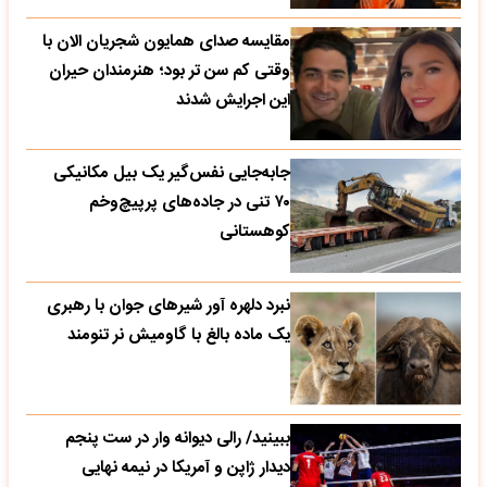
مقایسه صدای همایون شجریان الان با
وقتی کم سن تر بود؛ هنرمندان حیران
این اجرایش شدند
جابه‌جایی نفس‌گیر یک بیل مکانیکی
۷۰ تنی در جاده‌های پرپیچ‌وخم
کوهستانی
نبرد دلهره آور شیرهای جوان با رهبری
یک ماده بالغ با گاومیش نر تنومند
ببینید/ رالی دیوانه وار در ست پنجم
دیدار ژاپن و آمریکا در نیمه نهایی