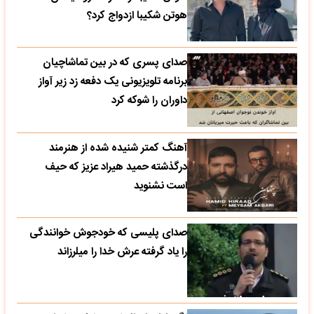
هوتن شکیبا ازدواج کرد؟
صدای پسری که در بین تماشاچیان
برنامه تلویزیونی یک دفعه زد زیر آواز
داوران را شوکه کرد
آهنگ کمتر شنیده شده از هنرمند
درگذشته حمید هیراد عزیز که حیف
است نشنوید
صدای پلیسی که خودجوش خوانندگی
را یاد گرفته عرش خدا را میلرزاند