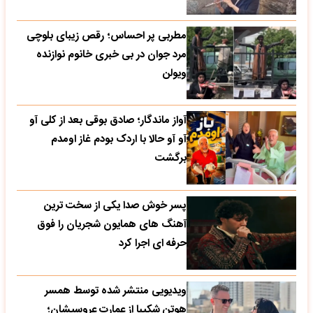
مطربی پر احساس؛ رقص زیبای بلوچی
مرد جوان در بی خبری خانوم نوازنده
ویولن
آواز ماندگار؛ صادق بوقی بعد از کلی آو
آو آو حالا با اردک بودم غاز اومدم
برگشت
پسر خوش صدا یکی از سخت ترین
آهنگ های همایون شجریان را فوق
حرفه ای اجرا کرد
ویدیویی منتشر شده توسط همسر
هوتن شکیبا از عمارت عروسیشان؛