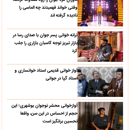
وقتی خواند فهمیدند چه الماسی را
نادیده گرفته اند
ترانه خوانی پسر جوان با صدای رسا در
بازار تبریز توجه کاسبان بازاری را جلب
کرد
آواز خوانی قدیمی استاد خوانساری و
استاد گپا در جوانی
آوازخوانی محشر نوجوان بوشهری؛ این
حجم از احساس در این سن، واقعا
تحسین‌ برانگیز است