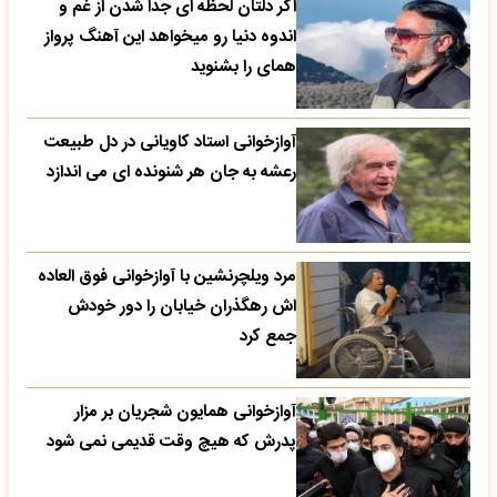
اگر دلتان لحظه ای جدا شدن از غم و
اندوه دنیا رو میخواهد این آهنگ پرواز
همای را بشنوید
آوازخوانی استاد کاویانی در دل طبیعت
رعشه به جان هر شنونده ای می اندازد
مرد ویلچرنشین با آوازخوانی فوق العاده
اش رهگذران خیابان را دور خودش
جمع کرد
آوازخوانی همایون شجریان بر مزار
پدرش که هیچ وقت قدیمی نمی شود