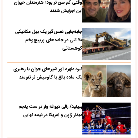
وقتی کم سن تر بود؛ هنرمندان حیران
این اجرایش شدند
جابه‌جایی نفس‌گیر یک بیل مکانیکی
۷۰ تنی در جاده‌های پرپیچ‌وخم
کوهستانی
نبرد دلهره آور شیرهای جوان با رهبری
یک ماده بالغ با گاومیش نر تنومند
ببینید/ رالی دیوانه وار در ست پنجم
دیدار ژاپن و آمریکا در نیمه نهایی