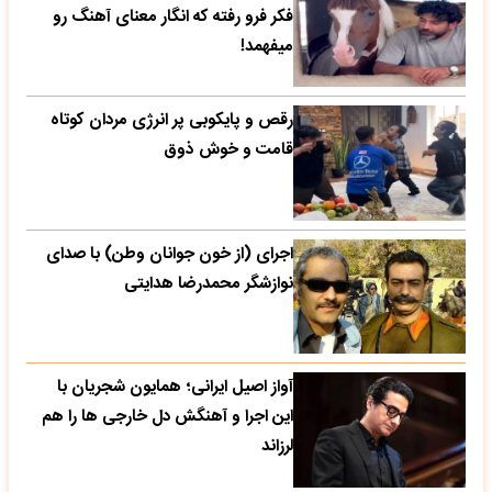
فکر فرو رفته که انگار معنای آهنگ رو
میفهمد!
رقص و پایکوبی پر انرژی مردان کوتاه
قامت و خوش ذوق
اجرای (از خون جوانان وطن) با صدای
نوازشگر محمدرضا هدایتی
آواز اصیل ایرانی؛ همایون شجریان با
این اجرا و آهنگش دل خارجی ها را هم
لرزاند