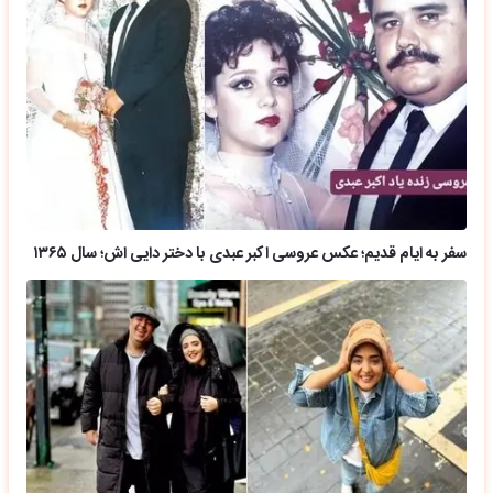
سفر به ایام قدیم؛ عکس عروسی اکبر عبدی با دختر دایی اش؛ سال ۱۳۶۵