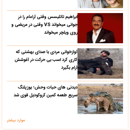
ابراهیم تاتلیسس وقتی آرامام را در
جوانی میخواند VS وقتی در مریضی و
روی ویلچر میخواند
آوازخوانی مردی با صدای بهشتی که
کاری کرد اسب بی حرکت در آغوشش
آرام بگیرد
دیدنی های حیات وحش؛ یوزپلنگ
سریع طعمه کمین کروکودیل قوی شد
موارد بیشتر