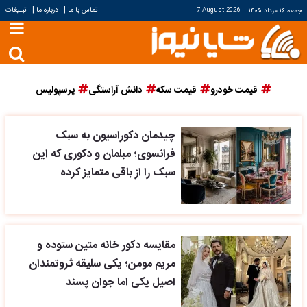
|
|
تماس با ما
درباره ما
تبلیغات
جمعه ۱۶ مرداد ۱۴۰۵
|
7 August 2026
قیمت خودرو
قیمت سکه
دانش آراستگی
پرسپولیس
چیدمان دکوراسیون به سبک
فرانسوی؛ مبلمان و دکوری که این
سبک را از باقی متمایز کرده
مقایسه دکور خانه متین ستوده و
مریم مومن؛ یکی سلیقه ثروتمندان
اصیل یکی اما جوان پسند