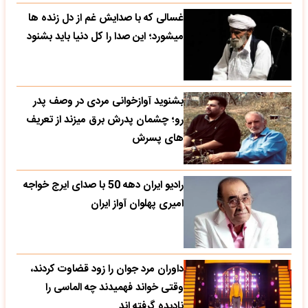
غسالی که با صدایش غم از دل زنده ها
میشورد؛ این صدا را کل دنیا باید بشنود
بشنوید آوازخوانی مردی در وصف پدر
رو؛ چشمان پدرش برق میزند از تعریف
های پسرش
رادیو ایران دهه 50 با صدای ایرج خواجه
امیری پهلوان آواز ایران
داوران مرد جوان را زود قضاوت کردند،
وقتی خواند فهمیدند چه الماسی را
نادیده گرفته اند