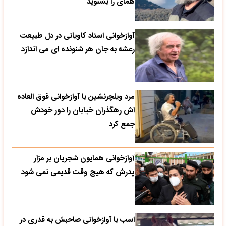
همای را بشنوید
آوازخوانی استاد کاویانی در دل طبیعت
رعشه به جان هر شنونده ای می اندازد
مرد ویلچرنشین با آوازخوانی فوق العاده
اش رهگذران خیابان را دور خودش
جمع کرد
آوازخوانی همایون شجریان بر مزار
پدرش که هیچ وقت قدیمی نمی شود
اسب با آوازخوانی صاحبش به قدری در