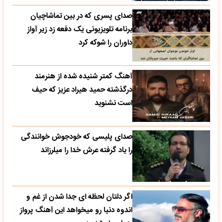
صدای پسری که در بین تماشاچیان
برنامه تلویزیونی یک دفعه زد زیر آواز
داوران را شوکه کرد
آهنگ کمتر شنیده شده از هنرمند
درگذشته حمید هیراد عزیز که حیف
است نشنوید
صدای پلیسی که خودجوش خوانندگی
را یاد گرفته عرش خدا را میلرزاند
اگر دلتان لحظه ای جدا شدن از غم و
اندوه دنیا رو میخواهد این آهنگ پرواز