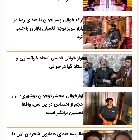
ترانه خوانی پسر جوان با صدای رسا در
بازار تبریز توجه کاسبان بازاری را جلب
کرد
آواز خوانی قدیمی استاد خوانساری و
استاد گپا در جوانی
آوازخوانی محشر نوجوان بوشهری؛ این
حجم از احساس در این سن، واقعا
تحسین‌ برانگیز است
مقایسه صدای همایون شجریان الان با