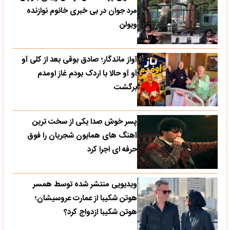
مرد جوان در بی خبری خانوم نوازنده
ویولن
آواز ماندگار؛ صادق بوقی بعد از کلی آو
آو آو حالا با اردک بودم غاز اومدم
برگشت
پسر خوش صدا یکی از سخت ترین
آهنگ های همایون شجریان را فوق
حرفه ای اجرا کرد
ویدیویی منتشر شده توسط همسر
هوتن شکیبا از عمارت عروسیشان؛
هوتن شکیبا ازدواج کرد؟