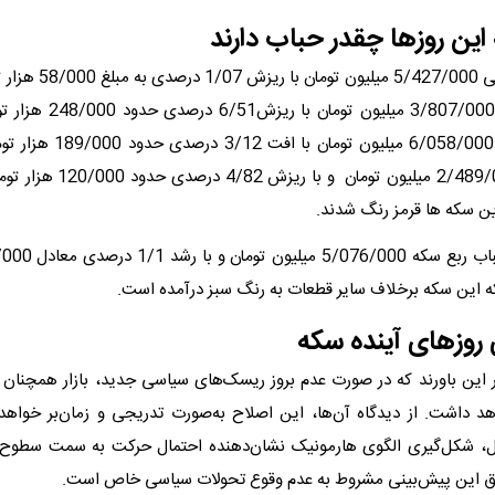
این روزها چقدر حباب دارند
حباب سکه امامی 5/427/000 م
آزادی با حباب 3/807/000 میلیو
حباب نیم سکه 6/058/000 میلیون ت
سکه گرمی 2/489/000 میلیون تومان 
ن سکه ها قرمز رنگ شدند.
ه این سکه برخلاف سایر قطعات به رنگ سبز درآمده است.
روزهای آینده سکه
ر این باورند که در صورت عدم بروز ریسک‌های سیاسی جدید، بازار همچنان 
هد داشت. از دیدگاه آن‌ها، این اصلاح به‌صورت تدریجی و زمان‌بر خواهد
ل، شکل‌گیری الگوی هارمونیک نشان‌دهنده احتمال حرکت به سمت سطوح ق
قق این پیش‌بینی مشروط به عدم وقوع تحولات سیاسی خاص است.