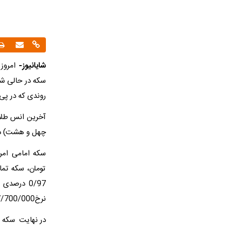
شایانیوز-
سکه در حالی شا
روندی که در پی
چهل و هشت) دلا
نرخ17/700/000 میلیون تومان معامله و به فروش میرسد.
در نهایت سکه گرمی هم بدو