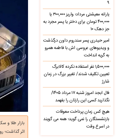
۹
یارانه معیشتی مرداد؛ واریز ۳۰۰,۰۰۰ یا
۴۰۰,۰۰۰ تومان برای دختر یا پسر مجرد به
جز دهک ۱۰
امیر حیدری پسر سندروم داون درگذشت
و ویدیوهای عروسی اش با فاطمه همرو
به گریه انداخت
۱,۵۰۰,۰۰۰ نفر استفاده نکرده کالابرگ
تعیین تکلیف شدند/ تغییر بزرگ در زمان
شارژ
فال ابجد امروز شنبه ۱۷ مرداد ۱۴۰۵/
نگذارید کسی این رازتان را بفهمد
هیچ کس زمان پرداخت معوقات
بازنشستگان را نمی گوید؛ همه می گویند
بازار طلا و س
در اسرع وقت
اثر گذاشت؛ رو