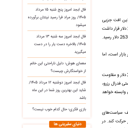
فال ابجد امروز پنج شنبه ۱۵ مرداد
۱۴۰۵/ روز مراد فرا رسید نیتتان برآورده
این افت جزیی
میشود
نتوانست تأثیر قابل توجهی بر قیمت‌ها داشته باشد. طلای جهانی روز پیش در محدوده 2636 دلار قرار داشت
فال ابجد امروز سه‌ شنبه ۱۳ مرداد
و برای عبور از مقاومت 2649 دلار تلاش کرد، اما با تغییر روند کاهشی شد و به محدوده 2630 دلار رسید.
۱۴۰۵/ بالاخره دست یار را در دست
میگیرید
 بازار است، اما
معمای هوش؛ دلیل ناراحتی این خانم
از خواستگارش چیست؟
با این حال، تکنیکالیست‌ها بر این باورند که طلای جهانی با حمایت کلیدی در محدوده 2630 دلار و مقاومت
فال ابجد امروز دوشنبه ۱۲ مرداد ۱۴۰۵/
ستی فدرال رزرو،
شاید این بهترین روز شما در این ماه
ی وابسته خواهد
باشد
بازی فکری؛ حال کدام خوب نیست؟
وقف سیاست‌های
 طلا می‌تواند از مرز 2650 دلار عبور و به سمت محدوده 2700 دلار حرکت کند. در
دنیای سلبریتی ها