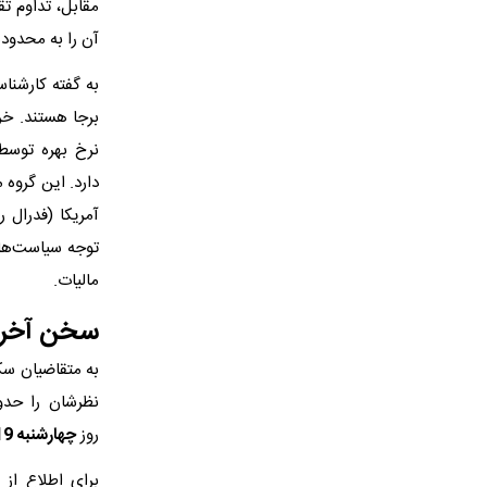
آن را به محدوده حمایتی 2600
برجا هستند. خر
نرخ بهره توسط 
دارد. این گروه 
آمریکا (فدرال ر
مالیات.
سخن آخر
به متقاضیان سک
روز
چهارشنبه 19 دی
برای اطلاع از