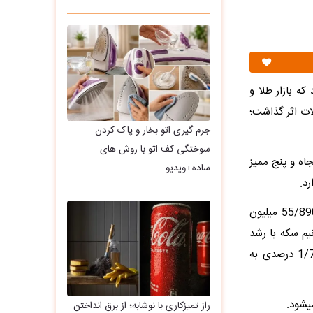
‌رود که بازار طلا و
ات اثر گذاشت؛
جرم گیری اتو بخار و پاک کردن
سوختگی کف اتو با روش های
 (دو هزار و ششصد و پنجاه و پنج ممیز
ساده+ویدیو
د.
سکه امامی امروز تا لحظه تنظیم این گزارش با افزایش 1/59 درصدی به قیمت 55/890/000 میلیون
ا نرخ 54/310/000 میلیون تومان، نیم سکه با رشد
0/97 درصدی به نرخ 31/300/000 میلیون تومان و در نهایت ربع سکه با افزایش 1/72 درصدی به
راز تمیزکاری با نوشابه؛ از برق انداختن