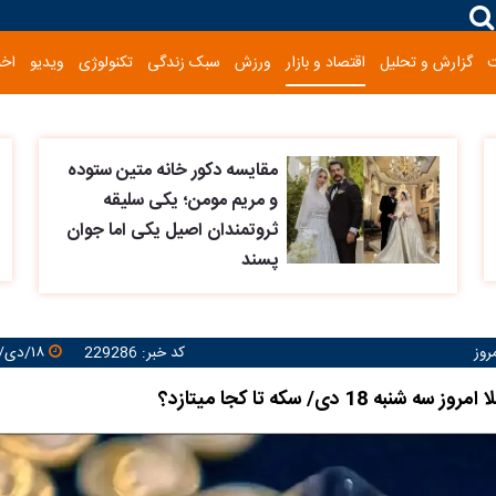
گزارش و تحلیل
اقتصاد و بازار
ورزش
سبک زندگی
تکنولوژی
ویدیو
اخب
مقایسه دکور خانه متین ستوده
و مریم مومن؛ یکی سلیقه
ثروتمندان اصیل یکی اما جوان
پسند
روز
کد خبر: 229286
۱۸/دی/۱۴۰۳ ۱۷:۳۵:۴۱
به 18 دی/ سکه تا کجا میتازد؟