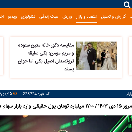
گزارش و تحلیل
اقتصاد و بازار
ورزش
سبک زندگی
تکنولوژی
ویدیو
اخب
مقایسه دکور خانه متین ستوده
و مریم مومن؛ یکی سلیقه
ثروتمندان اصیل یکی اما جوان
پسند
زار
کد خبر: 228724
۱۵/دی/۱۴۰۳ ۱۵:۲۹:۰۷
ی وارد بازار سهام شد