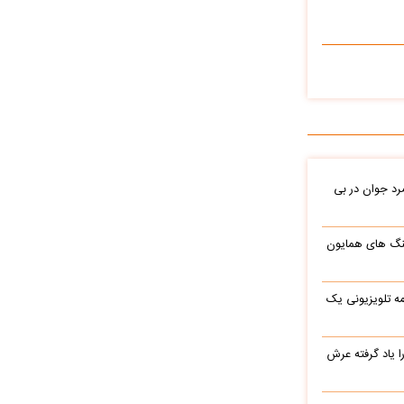
د جوان در بی
نگ های همایون
ه تلویزیونی یک
یاد گرفته عرش