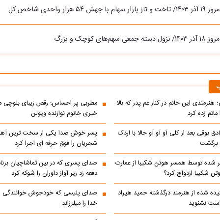
 ۵۴ هزار واحدی شاخص کل
م‌های کوچک و بزرگ
ب
 هنرمندی این خانم در کنار غم پدر که بالا
مطربی پر احساس؛ رقص زیبای بلوچی مر
ماتم زده کرد
خبری خانوم نوازنده ویولن
ادق بوقی بعد از کلی آو آو آو حالا با اردک
پسر خوش صدا یکی از سخت ترین آه
م برگشت
شجریان را فوق حرفه ای اجرا کرد
 شده توسط همسر هوتن شکیبا از عمارت
صدای پسری که در بین تماشاچیان برنام
ن شکیبا ازدواج کرد؟
دفعه زد زیر آواز داوران را شوکه کرد
ده شده از هنرمند درگذشته حمید هیراد
صدای پلیسی که خودجوش خوانندگی را 
است نشنوید
خدا را میلرزاند