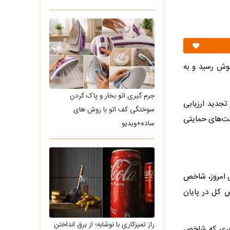
گوش رسید و به
جرم گیری اتو بخار و پاک کردن
تجدید ارزیابی
سوختگی کف اتو با روش های
مع تشخیص مصحلت نظام با بررسی دوباره FATF و صحبت‌های حمایتی
ساده+ویدیو
س امروز، شاخص
ن اساس شاخص کل در پایان
راز تمیزکاری با نوشابه؛ از برق انداختن
طوری که شاخص