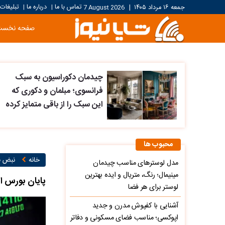
تماس با ما
درباره ما
تبلیغات
جمعه ۱۶ مرداد ۱۴۰۵
|
7 August 2026
|
|
صفحه نخست
چیدمان دکوراسیون به سبک
فرانسوی؛ مبلمان و دکوری که
این سبک را از باقی متمایز کرده
محبوب ها
خانه
نبض با
مدل لوسترهای مناسب چیدمان
مینیمال؛ رنگ، متریال و ایده بهترین
پایان بورس امروز ۱۵ دی ۱۴۰۳ / ۱۷۰۰ میلیارد تومان پول حقیق
لوستر برای هر فضا
آشنایی با کفپوش مدرن و جدید
اپوکسی؛ مناسب فضای مسکونی و دفاتر