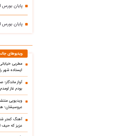
پایان بورس امروز ۱۹ آذر ۱۴۰۳/ تاخت و تاز بازار سهام با جهش
پایان بورس امروز ۱۸ آذر ۱۴۰۳/ نزول دسته جمعی سه
ویدیوهای جال
مطربی خیابانی؛
ایستاده شهر را 
آواز ماندگار؛ ص
بودم غاز اومد
ویدیویی منتشر
عروسیشان؛ هوت
آهنگ کمتر شنی
عزیز که حیف 