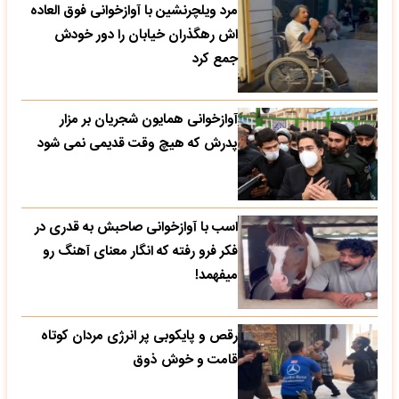
مرد ویلچرنشین با آوازخوانی فوق العاده
اش رهگذران خیابان را دور خودش
جمع کرد
آوازخوانی همایون شجریان بر مزار
پدرش که هیچ وقت قدیمی نمی شود
اسب با آوازخوانی صاحبش به قدری در
فکر فرو رفته که انگار معنای آهنگ رو
میفهمد!
رقص و پایکوبی پر انرژی مردان کوتاه
قامت و خوش ذوق