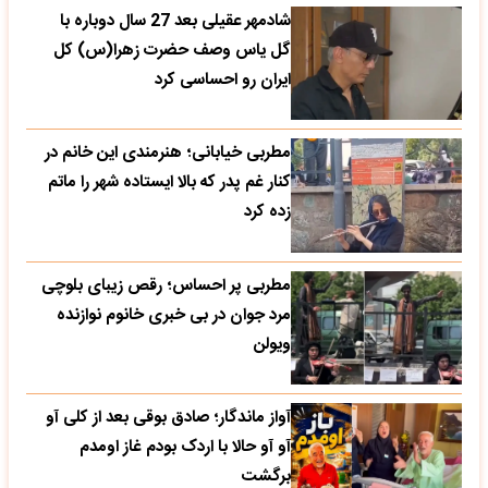
شادمهر عقیلی بعد 27 سال دوباره با
گل یاس وصف حضرت زهرا(س) کل
ایران رو احساسی کرد
مطربی خیابانی؛ هنرمندی این خانم در
کنار غم پدر که بالا ایستاده شهر را ماتم
زده کرد
مطربی پر احساس؛ رقص زیبای بلوچی
مرد جوان در بی خبری خانوم نوازنده
ویولن
آواز ماندگار؛ صادق بوقی بعد از کلی آو
آو آو حالا با اردک بودم غاز اومدم
برگشت