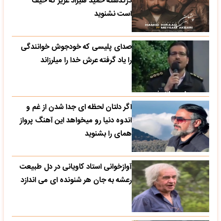
درگذشته حمید هیراد عزیز که حیف
است نشنوید
صدای پلیسی که خودجوش خوانندگی
را یاد گرفته عرش خدا را میلرزاند
اگر دلتان لحظه ای جدا شدن از غم و
اندوه دنیا رو میخواهد این آهنگ پرواز
همای را بشنوید
آوازخوانی استاد کاویانی در دل طبیعت
رعشه به جان هر شنونده ای می اندازد