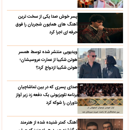
پسر خوش صدا یکی از سخت ترین
آهنگ های همایون شجریان را فوق
حرفه ای اجرا کرد
ویدیویی منتشر شده توسط همسر
هوتن شکیبا از عمارت عروسیشان؛
هوتن شکیبا ازدواج کرد؟
صدای پسری که در بین تماشاچیان
برنامه تلویزیونی یک دفعه زد زیر آواز
داوران را شوکه کرد
آهنگ کمتر شنیده شده از هنرمند