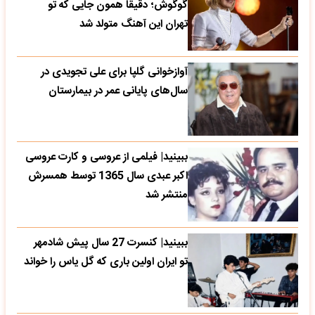
گوگوش؛ دقیقا همون جایی که تو
تهران این آهنگ متولد شد
آوازخوانی گلپا برای علی تجویدی در
سال‌های پایانی عمر در بیمارستان
ببینید| فیلمی از عروسی و کارت عروسی
اکبر عبدی سال 1365 توسط همسرش
منتشر شد
ببینید| کنسرت 27 سال پیش شادمهر
تو ایران اولین باری که گل یاس را خواند