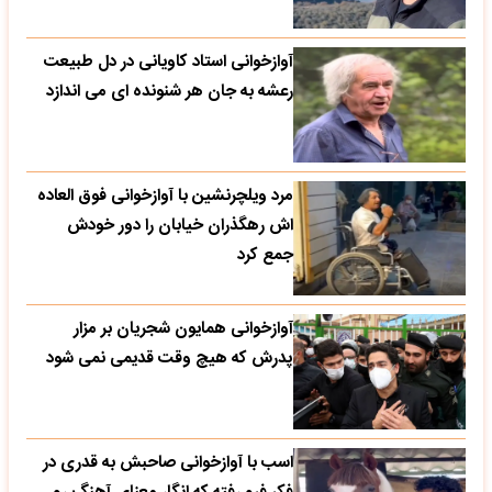
آوازخوانی استاد کاویانی در دل طبیعت
رعشه به جان هر شنونده ای می اندازد
مرد ویلچرنشین با آوازخوانی فوق العاده
اش رهگذران خیابان را دور خودش
جمع کرد
آوازخوانی همایون شجریان بر مزار
پدرش که هیچ وقت قدیمی نمی شود
اسب با آوازخوانی صاحبش به قدری در