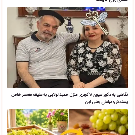
نگاهی به دکوراسیون لاکچری منزل حمید لولایی به سلیقه همسر خاص
پسندش؛ مبلمان یعنی این