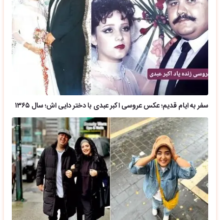
سفر به ایام قدیم؛ عکس عروسی اکبر عبدی با دختر دایی اش؛ سال ۱۳۶۵