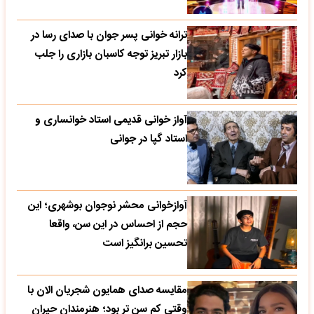
ترانه خوانی پسر جوان با صدای رسا در
بازار تبریز توجه کاسبان بازاری را جلب
کرد
آواز خوانی قدیمی استاد خوانساری و
استاد گپا در جوانی
آوازخوانی محشر نوجوان بوشهری؛ این
حجم از احساس در این سن، واقعا
تحسین‌ برانگیز است
مقایسه صدای همایون شجریان الان با
وقتی کم سن تر بود؛ هنرمندان حیران