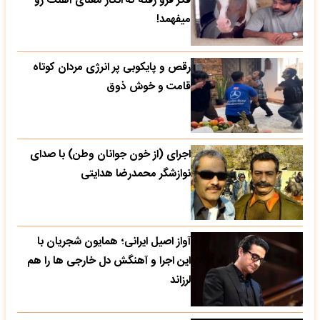
فکر فرو رفته که انگار معنای آهنگ رو
میفهمد!
رقص و پایکوبی پر انرژی مردان کوتاه
قامت و خوش ذوق
اجرای (از خون جوانان وطن) با صدای
نوازشگر محمدرضا هدایتی
آواز اصیل ایرانی؛ همایون شجریان با
این اجرا و آهنگش دل خارجی ها را هم
لرزاند