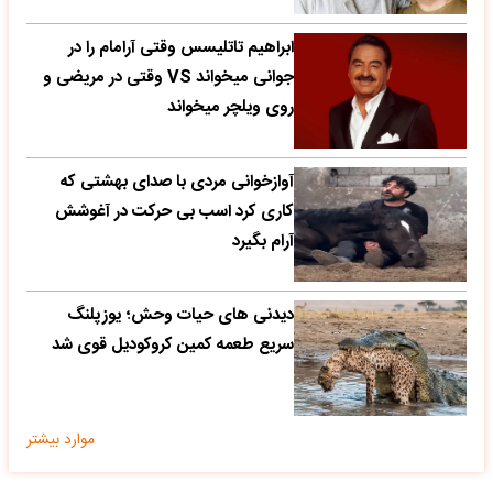
ابراهیم تاتلیسس وقتی آرامام را در
جوانی میخواند VS وقتی در مریضی و
روی ویلچر میخواند
آوازخوانی مردی با صدای بهشتی که
کاری کرد اسب بی حرکت در آغوشش
آرام بگیرد
دیدنی های حیات وحش؛ یوزپلنگ
سریع طعمه کمین کروکودیل قوی شد
موارد بیشتر