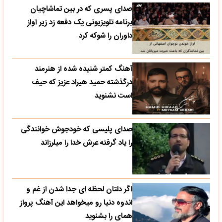
صدای پسری که در بین تماشاچیان
برنامه تلویزیونی یک دفعه زد زیر آواز
داوران را شوکه کرد
آهنگ کمتر شنیده شده از هنرمند
درگذشته حمید هیراد عزیز که حیف
است نشنوید
صدای پلیسی که خودجوش خوانندگی
را یاد گرفته عرش خدا را میلرزاند
اگر دلتان لحظه ای جدا شدن از غم و
اندوه دنیا رو میخواهد این آهنگ پرواز
همای را بشنوید