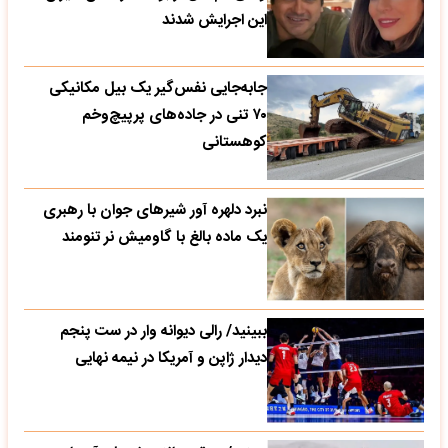
این اجرایش شدند
جابه‌جایی نفس‌گیر یک بیل مکانیکی
۷۰ تنی در جاده‌های پرپیچ‌وخم
کوهستانی
نبرد دلهره آور شیرهای جوان با رهبری
یک ماده بالغ با گاومیش نر تنومند
ببینید/ رالی دیوانه وار در ست پنجم
دیدار ژاپن و آمریکا در نیمه نهایی