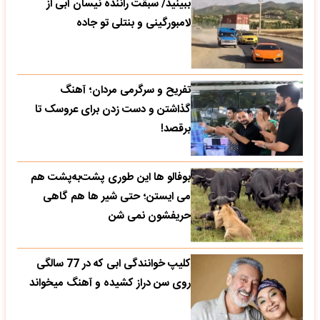
ببینید/ سبقت راننده نیسان آبی از
لامبورگینی و بنتلی تو جاده
تفریح و سرگرمی مردان؛ آهنگ
گذاشتن و دست زدن برای عروسک تا
برقصد!
بوفالو ها این‌ طوری پشت‌به‌پشت هم
می‌ ایستن؛ حتی شیر ها هم گاهی
حریفشون نمی‌ شن
کلیپ خوانندگی ابی که در 77 سالگی
روی سن دراز کشیده و آهنگ میخواند