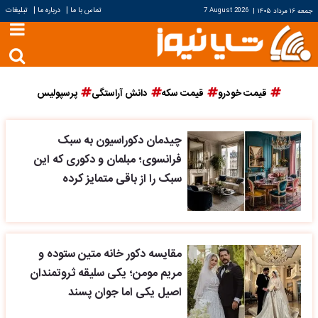
|
|
تماس با ما
درباره ما
تبلیغات
جمعه ۱۶ مرداد ۱۴۰۵
|
7 August 2026
قیمت خودرو
قیمت سکه
دانش آراستگی
پرسپولیس
چیدمان دکوراسیون به سبک
فرانسوی؛ مبلمان و دکوری که این
سبک را از باقی متمایز کرده
مقایسه دکور خانه متین ستوده و
مریم مومن؛ یکی سلیقه ثروتمندان
اصیل یکی اما جوان پسند