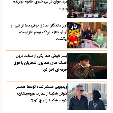
مرد جوان در بی خبری خانوم نوازنده
ویولن
آواز ماندگار؛ صادق بوقی بعد از کلی آو
آو آو حالا با اردک بودم غاز اومدم
برگشت
پسر خوش صدا یکی از سخت ترین
آهنگ های همایون شجریان را فوق
حرفه ای اجرا کرد
ویدیویی منتشر شده توسط همسر
هوتن شکیبا از عمارت عروسیشان؛
هوتن شکیبا ازدواج کرد؟