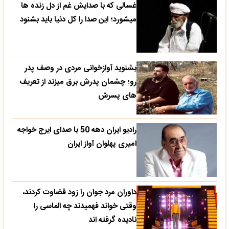
غسالی که با صدایش غم از دل زنده ها
میشورد؛ این صدا را کل دنیا باید بشنود
بشنوید آوازخوانی مردی در وصف پدر
رو؛ چشمان پدرش برق میزند از تعریف
های پسرش
رادیو ایران دهه 50 با صدای ایرج خواجه
امیری پهلوان آواز ایران
داوران مرد جوان را زود قضاوت کردند،
وقتی خواند فهمیدند چه الماسی را
نادیده گرفته اند