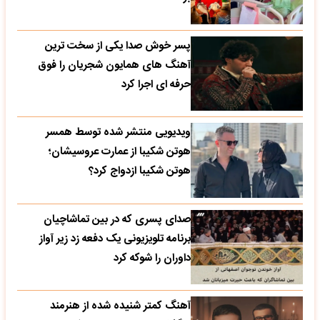
پسر خوش صدا یکی از سخت ترین
آهنگ های همایون شجریان را فوق
حرفه ای اجرا کرد
ویدیویی منتشر شده توسط همسر
هوتن شکیبا از عمارت عروسیشان؛
هوتن شکیبا ازدواج کرد؟
صدای پسری که در بین تماشاچیان
برنامه تلویزیونی یک دفعه زد زیر آواز
داوران را شوکه کرد
آهنگ کمتر شنیده شده از هنرمند