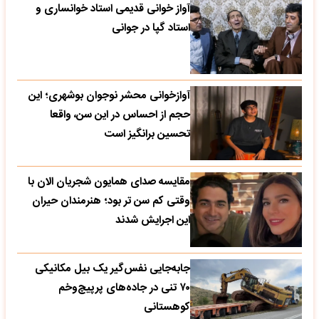
آواز خوانی قدیمی استاد خوانساری و
استاد گپا در جوانی
آوازخوانی محشر نوجوان بوشهری؛ این
حجم از احساس در این سن، واقعا
تحسین‌ برانگیز است
مقایسه صدای همایون شجریان الان با
وقتی کم سن تر بود؛ هنرمندان حیران
این اجرایش شدند
جابه‌جایی نفس‌گیر یک بیل مکانیکی
۷۰ تنی در جاده‌های پرپیچ‌وخم
کوهستانی