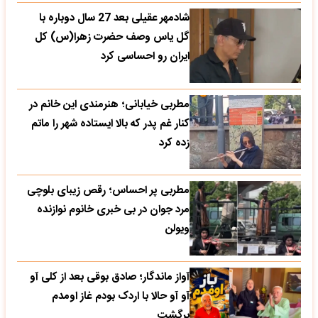
شادمهر عقیلی بعد 27 سال دوباره با
گل یاس وصف حضرت زهرا(س) کل
ایران رو احساسی کرد
مطربی خیابانی؛ هنرمندی این خانم در
کنار غم پدر که بالا ایستاده شهر را ماتم
زده کرد
مطربی پر احساس؛ رقص زیبای بلوچی
مرد جوان در بی خبری خانوم نوازنده
ویولن
آواز ماندگار؛ صادق بوقی بعد از کلی آو
آو آو حالا با اردک بودم غاز اومدم
برگشت