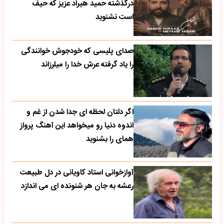
درگذشته حمید هیراد عزیز که حیف
است نشنوید
صدای پلیسی که خودجوش خوانندگی
را یاد گرفته عرش خدا را میلرزاند
اگر دلتان لحظه ای جدا شدن از غم و
اندوه دنیا رو میخواهد این آهنگ پرواز
همای را بشنوید
آوازخوانی استاد کاویانی در دل طبیعت
رعشه به جان هر شنونده ای می اندازد