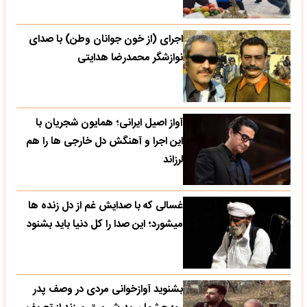
اجرای (از خون جوانان وطن) با صدای
نوازشگر محمدرضا هدایتی
آواز اصیل ایرانی؛ همایون شجریان با
این اجرا و آهنگش دل خارجی ها را هم
لرزاند
غسالی که با صدایش غم از دل زنده ها
میشورد؛ این صدا را کل دنیا باید بشنود
بشنوید آوازخوانی مردی در وصف پدر