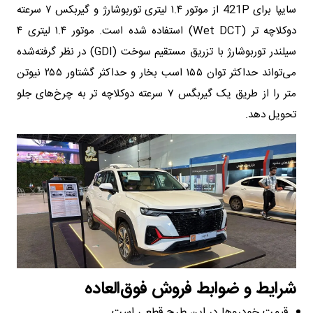
سایپا برای 421P از موتور ۱.۴ لیتری توربوشارژ و گیربکس ۷ سرعته
دوکلاچه تر (Wet DCT) استفاده شده است. موتور ۱.۴ لیتری ۴
سیلندر توربوشارژ با تزریق مستقیم سوخت (GDI) در نظر گرفته‌شده
می‌تواند حداکثر توان ۱۵۵ اسب بخار و حداکثر گشتاور ۲۵۵ نیوتن
متر را از طریق یک گیربگس ۷ سرعته دوکلاچه تر به چرخ‌های جلو
تحویل دهد.
شرایط و ضوابط فروش فوق‌العاده
قیمت خودروها در این طرح قطعی است.