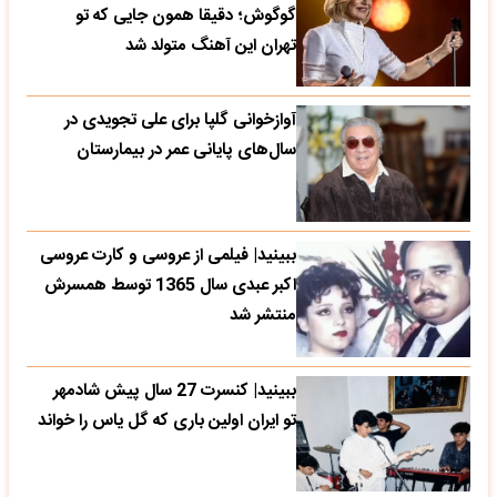
گوگوش؛ دقیقا همون جایی که تو
تهران این آهنگ متولد شد
آوازخوانی گلپا برای علی تجویدی در
سال‌های پایانی عمر در بیمارستان
ببینید| فیلمی از عروسی و کارت عروسی
اکبر عبدی سال 1365 توسط همسرش
منتشر شد
ببینید| کنسرت 27 سال پیش شادمهر
تو ایران اولین باری که گل یاس را خواند