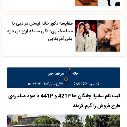
مقایسه دکور خانه آیسان در دبی با
مینا مختاری؛ یکی سلیقه اروپایی دارد
یکی آمریکایی
خانه
سرخط خبر
کد خبر: 269222
۲۱/بهمن/۱۴۰۴ ۱۵:۲۴:۵۱
ثبت نام سایپا؛ چانگان ها 421P و 441P با سود میلیاردی
طرح فروش را گرم کردند