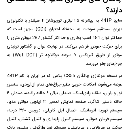
دارند؟
سایپا 441P به پیشرانه ۱.۵ لیتری توربوشارژ ۴ سیلندر با تکنولوژی
تزریق مستقیم سوخت به محفظه احتراق (GDi) مجهز است که
حداکثر توان 181 اسب بخاری و حداکثر گشتاور 287 نیوتن متری را
برای حرکت خودرو فراهم می‌کند. در نهایت توان و گشتاور تولیدی
موتور از طریق گیربکس ۷ سرعته دوکلاچه تر (Wet DCT) به
چرخ‌های جلو می‌رسد.
در نسخه مونتاژی چانگان CS55 پلاس که در ایران با نام 441P
عرضه می‌شود، امکانات خوبی نظیر چراغ‌های تمام ال‌ای‌دی، سنسور
نور و باران، سقف پانورامیک، صندلی برقی ۶ حالته راننده، صندلی ۴
حالته دستی شاگرد، صفحه نمایش لمسی ۱۲ اینچی مولتی مدیا،
سیستم تهویه اتوماتیک، اتصال اپل کارپلی، دوربین ۳۶۰ درجه،
سیستم فرمان صوتی، سیستم کنترل پایداری و کنترل کشش، کنترل
حرکت در سربالایی و سرپایینی، سیستم ضد واژگونی، سنسور پارک