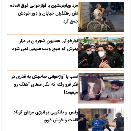
مرد ویلچرنشین با آوازخوانی فوق العاده
اش رهگذران خیابان را دور خودش
جمع کرد
آوازخوانی همایون شجریان بر مزار
پدرش که هیچ وقت قدیمی نمی شود
اسب با آوازخوانی صاحبش به قدری در
فکر فرو رفته که انگار معنای آهنگ رو
میفهمد!
رقص و پایکوبی پر انرژی مردان کوتاه
قامت و خوش ذوق