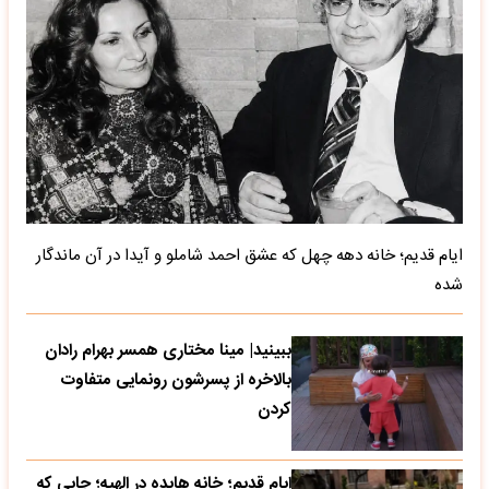
ایام قدیم؛ خانه دهه چهل که عشق احمد شاملو و آیدا در آن ماندگار
شده
ببینید| مینا مختاری همسر بهرام رادان
بالاخره از پسرشون رونمایی متفاوت
کردن
ایام قدیم؛ خانه هایده در الهیه؛ جایی که