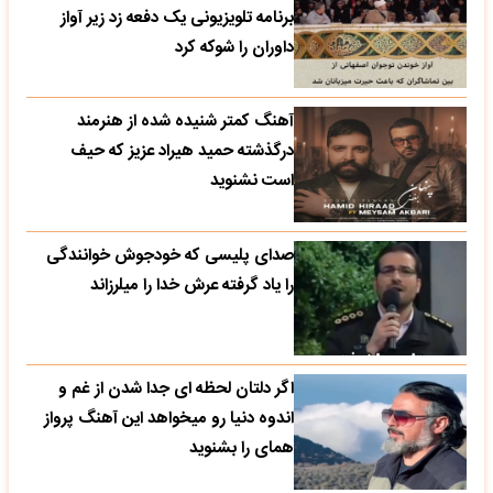
برنامه تلویزیونی یک دفعه زد زیر آواز
داوران را شوکه کرد
آهنگ کمتر شنیده شده از هنرمند
درگذشته حمید هیراد عزیز که حیف
است نشنوید
صدای پلیسی که خودجوش خوانندگی
را یاد گرفته عرش خدا را میلرزاند
اگر دلتان لحظه ای جدا شدن از غم و
اندوه دنیا رو میخواهد این آهنگ پرواز
همای را بشنوید