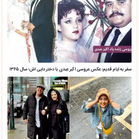
سفر به ایام قدیم؛ عکس عروسی اکبر عبدی با دختر دایی اش؛ سال ۱۳۶۵