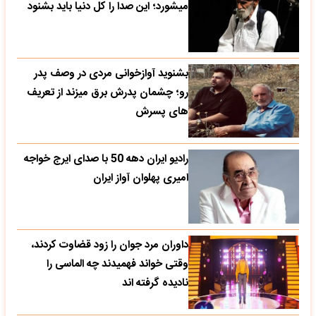
میشورد؛ این صدا را کل دنیا باید بشنود
بشنوید آوازخوانی مردی در وصف پدر
رو؛ چشمان پدرش برق میزند از تعریف
های پسرش
رادیو ایران دهه 50 با صدای ایرج خواجه
امیری پهلوان آواز ایران
داوران مرد جوان را زود قضاوت کردند،
وقتی خواند فهمیدند چه الماسی را
نادیده گرفته اند