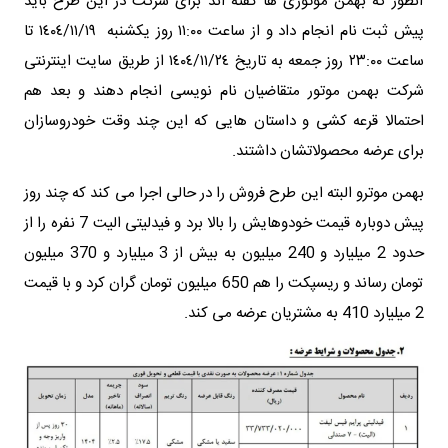
آنطور که بهمن موتوری ها گفته اند برای شرکت در این طرح باید
پیش ثبت نام انجام داد و از ساعت ١١:٠٠ روز یکشنبه ١٤٠٤/١١/١٩ تا
ساعت ٢٣:٠٠ روز جمعه به تاریخ ١٤٠٤/١١/٢٤ از طریق سایت اینترنتی
شرکت بهمن موتور متقاضیان نام نویسی انجام دهند و بعد هم
احتمالا قرعه کشی و داستان هایی که این چند وقت خودروسازان
برای عرضه محصولاتشان داشتند.
بهمن موترو البته این طرح فروش را در حالی اجرا می کند که چند روز
پیش دوباره قیمت خودوهایش را بالا برد و فیدلیتی الیت 7 نفره را از
حدود 2 میلیارد و 240 میلیون به بیش از 3 میلیارد و 370 میلیون
تومان رساند و ریسپکت را هم 650 میلیون تومان گران کرد و با قیمت
2 میلیارد 410 به مشتریان عرضه می کند.