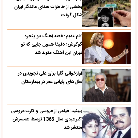
بخشی از خاطرات صدای ماندگار ایران
شکل گرفت
ایام قدیم؛ قصه آهنگ دو پنجره
گوگوش؛ دقیقا همون جایی که تو
تهران این آهنگ متولد شد
آوازخوانی گلپا برای علی تجویدی در
سال‌های پایانی عمر در بیمارستان
ببینید| فیلمی از عروسی و کارت عروسی
اکبر عبدی سال 1365 توسط همسرش
منتشر شد