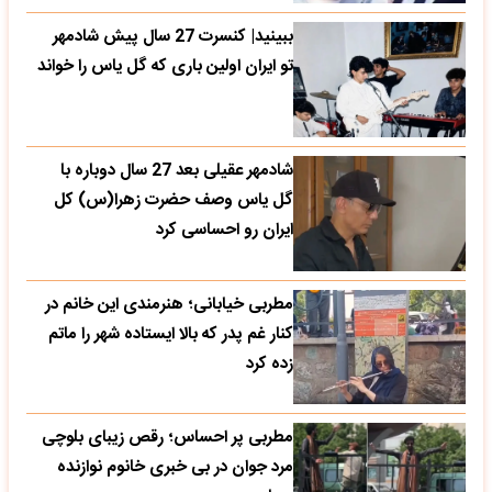
ببینید| کنسرت 27 سال پیش شادمهر
تو ایران اولین باری که گل یاس را خواند
شادمهر عقیلی بعد 27 سال دوباره با
گل یاس وصف حضرت زهرا(س) کل
ایران رو احساسی کرد
مطربی خیابانی؛ هنرمندی این خانم در
کنار غم پدر که بالا ایستاده شهر را ماتم
زده کرد
مطربی پر احساس؛ رقص زیبای بلوچی
مرد جوان در بی خبری خانوم نوازنده