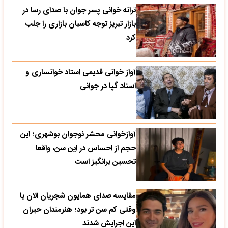
ترانه خوانی پسر جوان با صدای رسا در
بازار تبریز توجه کاسبان بازاری را جلب
کرد
آواز خوانی قدیمی استاد خوانساری و
استاد گپا در جوانی
آوازخوانی محشر نوجوان بوشهری؛ این
حجم از احساس در این سن، واقعا
تحسین‌ برانگیز است
مقایسه صدای همایون شجریان الان با
وقتی کم سن تر بود؛ هنرمندان حیران
این اجرایش شدند