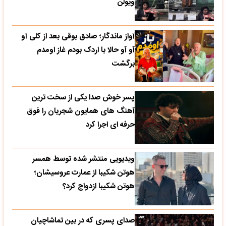
ویولن
آواز ماندگار؛ صادق بوقی بعد از کلی آو
آو آو حالا با اردک بودم غاز اومدم
برگشت
پسر خوش صدا یکی از سخت ترین
آهنگ های همایون شجریان را فوق
حرفه ای اجرا کرد
ویدیویی منتشر شده توسط همسر
هوتن شکیبا از عمارت عروسیشان؛
هوتن شکیبا ازدواج کرد؟
صدای پسری که در بین تماشاچیان