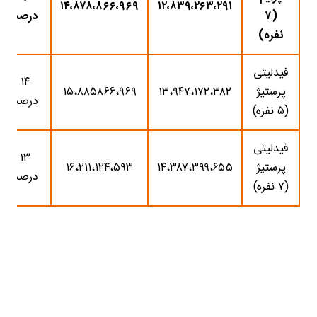
۱۴،۸۷۸،۸۶۶،۹۶۹
۱۲،۸۳۹،۲۶۳،۲۹۱
(۷
درصد
نفره)
فیدلیتی
۱۴
پرستیژ
۱۳،۹۴۷،۱۷۲،۳۸۲
۱۵،۸۸۵۸۶۶،۹۶۹
درصد
(۵ نفره)
فیدلیتی
۱۳
پرستیژ
۱۴،۳۸۷،۳۹۹،۶۵۵
۱۶،۲۱۱،۱۲۴،۵۹۳
درصد
(۷ نفره)