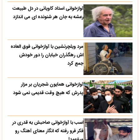
آوازخوانی استاد کاویانی در دل طبیعت
رعشه به جان هر شنونده ای می اندازد
مرد ویلچرنشین با آوازخوانی فوق العاده
اش رهگذران خیابان را دور خودش
جمع کرد
آوازخوانی همایون شجریان بر مزار
پدرش که هیچ وقت قدیمی نمی شود
اسب با آوازخوانی صاحبش به قدری در
فکر فرو رفته که انگار معنای آهنگ رو
میفهمد!