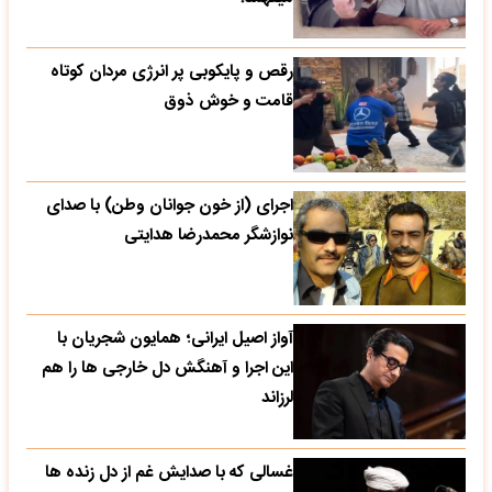
رقص و پایکوبی پر انرژی مردان کوتاه
قامت و خوش ذوق
اجرای (از خون جوانان وطن) با صدای
نوازشگر محمدرضا هدایتی
آواز اصیل ایرانی؛ همایون شجریان با
این اجرا و آهنگش دل خارجی ها را هم
لرزاند
غسالی که با صدایش غم از دل زنده ها