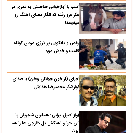
اسب با آوازخوانی صاحبش به قدری در
فکر فرو رفته که انگار معنای آهنگ رو
میفهمد!
رقص و پایکوبی پر انرژی مردان کوتاه
قامت و خوش ذوق
اجرای (از خون جوانان وطن) با صدای
نوازشگر محمدرضا هدایتی
آواز اصیل ایرانی؛ همایون شجریان با
این اجرا و آهنگش دل خارجی ها را هم
لرزاند