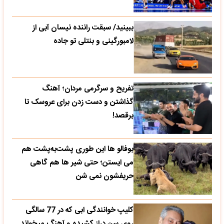
ببینید/ سبقت راننده نیسان آبی از
لامبورگینی و بنتلی تو جاده
تفریح و سرگرمی مردان؛ آهنگ
گذاشتن و دست زدن برای عروسک تا
برقصد!
بوفالو ها این‌ طوری پشت‌به‌پشت هم
می‌ ایستن؛ حتی شیر ها هم گاهی
حریفشون نمی‌ شن
کلیپ خوانندگی ابی که در 77 سالگی
روی سن دراز کشیده و آهنگ میخواند