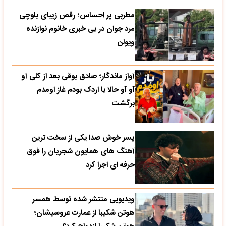
مطربی پر احساس؛ رقص زیبای بلوچی
مرد جوان در بی خبری خانوم نوازنده
ویولن
آواز ماندگار؛ صادق بوقی بعد از کلی آو
آو آو حالا با اردک بودم غاز اومدم
برگشت
پسر خوش صدا یکی از سخت ترین
آهنگ های همایون شجریان را فوق
حرفه ای اجرا کرد
ویدیویی منتشر شده توسط همسر
هوتن شکیبا از عمارت عروسیشان؛