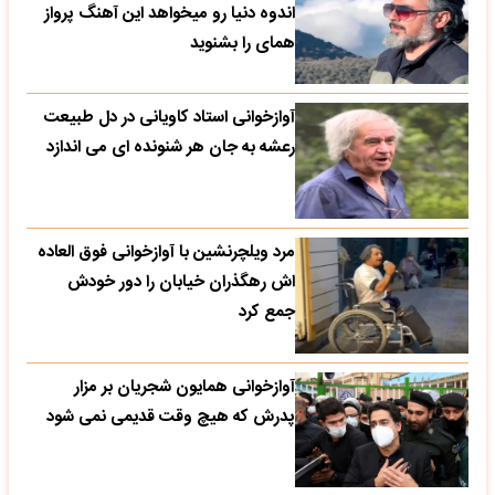
اندوه دنیا رو میخواهد این آهنگ پرواز
همای را بشنوید
آوازخوانی استاد کاویانی در دل طبیعت
رعشه به جان هر شنونده ای می اندازد
مرد ویلچرنشین با آوازخوانی فوق العاده
اش رهگذران خیابان را دور خودش
جمع کرد
آوازخوانی همایون شجریان بر مزار
پدرش که هیچ وقت قدیمی نمی شود