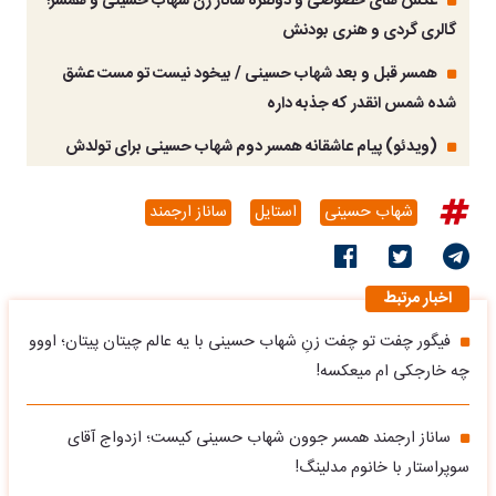
عکس های خصوصی و دونفره ساناز زن شهاب حسینی و همسر؛
گالری گردی و هنری بودنش
همسر قبل و بعد شهاب حسینی / بیخود نیست تو مست عشق
شده شمس انقدر که جذبه داره
(ویدئو) پیام عاشقانه همسر دوم شهاب حسینی برای تولدش
شهاب حسینی
استایل
ساناز ارجمند
اخبار مرتبط
فیگور چفت تو چفت زنِ شهاب حسینی با یه عالم چیتان پیتان؛ اووو
چه خارجکی ام میعکسه!
ساناز ارجمند همسر جوون شهاب حسینی کیست؛ ازدواج آقای
سوپراستار با خانوم مدلینگ!