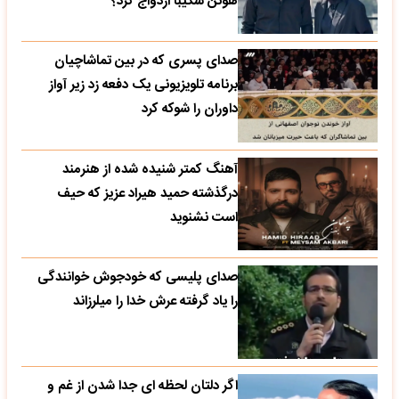
هوتن شکیبا ازدواج کرد؟
صدای پسری که در بین تماشاچیان
برنامه تلویزیونی یک دفعه زد زیر آواز
داوران را شوکه کرد
آهنگ کمتر شنیده شده از هنرمند
درگذشته حمید هیراد عزیز که حیف
است نشنوید
صدای پلیسی که خودجوش خوانندگی
را یاد گرفته عرش خدا را میلرزاند
اگر دلتان لحظه ای جدا شدن از غم و