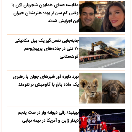
مقایسه صدای همایون شجریان الان با
وقتی کم سن تر بود؛ هنرمندان حیران
این اجرایش شدند
جابه‌جایی نفس‌گیر یک بیل مکانیکی
۷۰ تنی در جاده‌های پرپیچ‌وخم
کوهستانی
نبرد دلهره آور شیرهای جوان با رهبری
یک ماده بالغ با گاومیش نر تنومند
ببینید/ رالی دیوانه وار در ست پنجم
دیدار ژاپن و آمریکا در نیمه نهایی