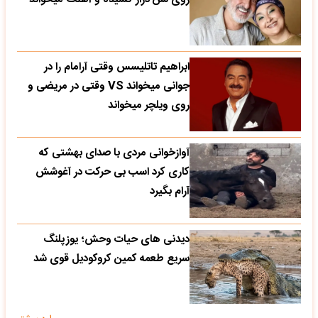
ابراهیم تاتلیسس وقتی آرامام را در
جوانی میخواند VS وقتی در مریضی و
روی ویلچر میخواند
آوازخوانی مردی با صدای بهشتی که
کاری کرد اسب بی حرکت در آغوشش
آرام بگیرد
دیدنی های حیات وحش؛ یوزپلنگ
سریع طعمه کمین کروکودیل قوی شد