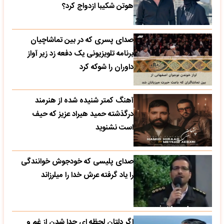
هوتن شکیبا ازدواج کرد؟
صدای پسری که در بین تماشاچیان
برنامه تلویزیونی یک دفعه زد زیر آواز
داوران را شوکه کرد
آهنگ کمتر شنیده شده از هنرمند
درگذشته حمید هیراد عزیز که حیف
است نشنوید
صدای پلیسی که خودجوش خوانندگی
را یاد گرفته عرش خدا را میلرزاند
اگر دلتان لحظه ای جدا شدن از غم و