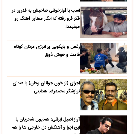
اسب با آوازخوانی صاحبش به قدری در
فکر فرو رفته که انگار معنای آهنگ رو
میفهمد!
رقص و پایکوبی پر انرژی مردان کوتاه
قامت و خوش ذوق
اجرای (از خون جوانان وطن) با صدای
نوازشگر محمدرضا هدایتی
آواز اصیل ایرانی؛ همایون شجریان با
این اجرا و آهنگش دل خارجی ها را هم