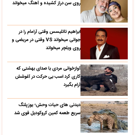
روی سن دراز کشیده و آهنگ میخواند
ابراهیم تاتلیسس وقتی آرامام را در
جوانی میخواند VS وقتی در مریضی و
روی ویلچر میخواند
آوازخوانی مردی با صدای بهشتی که
کاری کرد اسب بی حرکت در آغوشش
آرام بگیرد
دیدنی های حیات وحش؛ یوزپلنگ
سریع طعمه کمین کروکودیل قوی شد