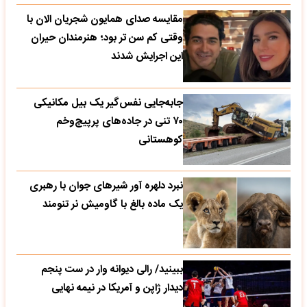
مقایسه صدای همایون شجریان الان با
وقتی کم سن تر بود؛ هنرمندان حیران
این اجرایش شدند
جابه‌جایی نفس‌گیر یک بیل مکانیکی
۷۰ تنی در جاده‌های پرپیچ‌وخم
کوهستانی
نبرد دلهره آور شیرهای جوان با رهبری
یک ماده بالغ با گاومیش نر تنومند
ببینید/ رالی دیوانه وار در ست پنجم
دیدار ژاپن و آمریکا در نیمه نهایی