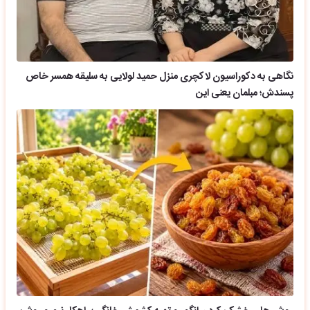
نگاهی به دکوراسیون لاکچری منزل حمید لولایی به سلیقه همسر خاص
پسندش؛ مبلمان یعنی این