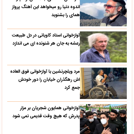
اندوه دنیا رو میخواهد این آهنگ پرواز
همای را بشنوید
آوازخوانی استاد کاویانی در دل طبیعت
رعشه به جان هر شنونده ای می اندازد
مرد ویلچرنشین با آوازخوانی فوق العاده
اش رهگذران خیابان را دور خودش
جمع کرد
آوازخوانی همایون شجریان بر مزار
پدرش که هیچ وقت قدیمی نمی شود