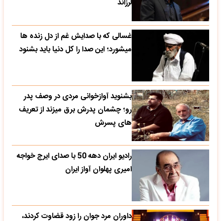
لرزاند
غسالی که با صدایش غم از دل زنده ها
میشورد؛ این صدا را کل دنیا باید بشنود
بشنوید آوازخوانی مردی در وصف پدر
رو؛ چشمان پدرش برق میزند از تعریف
های پسرش
رادیو ایران دهه 50 با صدای ایرج خواجه
امیری پهلوان آواز ایران
داوران مرد جوان را زود قضاوت کردند،