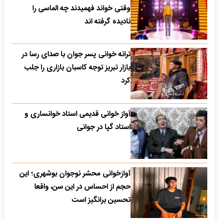
وقتی خواند فهمیدند چه الماسی را
نادیده گرفته اند
ترانه خوانی پسر جوان با صدای رسا در
بازار تبریز توجه کاسبان بازاری را جلب
کرد
آواز خوانی قدیمی استاد خوانساری و
استاد گپا در جوانی
آوازخوانی محشر نوجوان بوشهری؛ این
حجم از احساس در این سن، واقعا
تحسین‌ برانگیز است