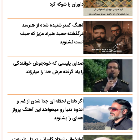
داوران را شوکه کرد
آهنگ کمتر شنیده شده از هنرمند
درگذشته حمید هیراد عزیز که حیف
است نشنوید
صدای پلیسی که خودجوش خوانندگی
را یاد گرفته عرش خدا را میلرزاند
اگر دلتان لحظه ای جدا شدن از غم و
اندوه دنیا رو میخواهد این آهنگ پرواز
همای را بشنوید
آوازخوانی استاد کاویانی در دل طبیعت