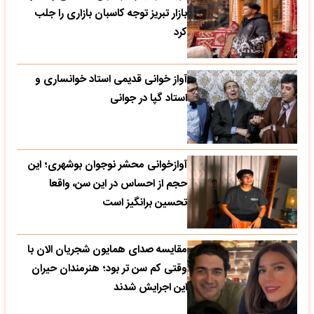
بازار تبریز توجه کاسبان بازاری را جلب
کرد
آواز خوانی قدیمی استاد خوانساری و
استاد گپا در جوانی
آوازخوانی محشر نوجوان بوشهری؛ این
حجم از احساس در این سن، واقعا
تحسین‌ برانگیز است
مقایسه صدای همایون شجریان الان با
وقتی کم سن تر بود؛ هنرمندان حیران
این اجرایش شدند