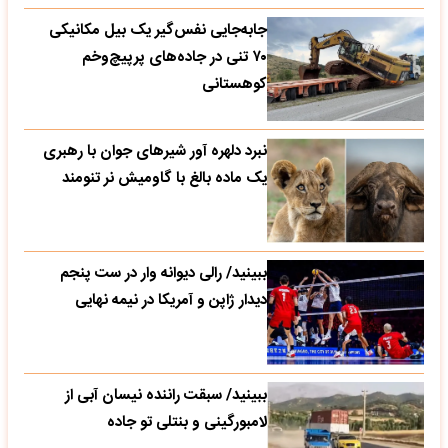
جابه‌جایی نفس‌گیر یک بیل مکانیکی
۷۰ تنی در جاده‌های پرپیچ‌وخم
کوهستانی
نبرد دلهره آور شیرهای جوان با رهبری
یک ماده بالغ با گاومیش نر تنومند
ببینید/ رالی دیوانه وار در ست پنجم
دیدار ژاپن و آمریکا در نیمه نهایی
ببینید/ سبقت راننده نیسان آبی از
لامبورگینی و بنتلی تو جاده