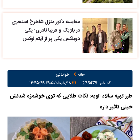
مقایسه دکور منزل شاهرخ استخری
در بلژیک و فریبا نادری؛ یکی
دوبلکس یکی پر از آیتم لوکس
خانه
خواندنی
کد خبر: 275478
۱۸/خرداد/۱۴۰۵ ۱۴:۴۵:۴۸
طرز تهیه سالاد الویه؛ نکات طلایی که توی خوشمزه شدنش
خیلی تاثیر داره