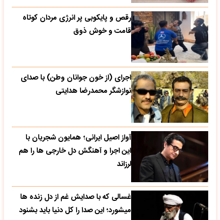
رقص و پایکوبی پر انرژی مردان کوتاه
قامت و خوش ذوق
اجرای (از خون جوانان وطن) با صدای
نوازشگر محمدرضا هدایتی
آواز اصیل ایرانی؛ همایون شجریان با
این اجرا و آهنگش دل خارجی ها را هم
لرزاند
غسالی که با صدایش غم از دل زنده ها
میشورد؛ این صدا را کل دنیا باید بشنود