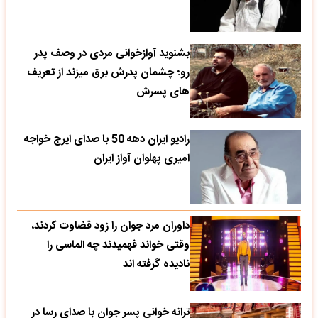
بشنوید آوازخوانی مردی در وصف پدر
رو؛ چشمان پدرش برق میزند از تعریف
های پسرش
رادیو ایران دهه 50 با صدای ایرج خواجه
امیری پهلوان آواز ایران
داوران مرد جوان را زود قضاوت کردند،
وقتی خواند فهمیدند چه الماسی را
نادیده گرفته اند
ترانه خوانی پسر جوان با صدای رسا در