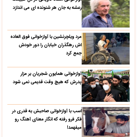
رعشه به جان هر شنونده ای می اندازد
مرد ویلچرنشین با آوازخوانی فوق العاده
اش رهگذران خیابان را دور خودش
جمع کرد
آوازخوانی همایون شجریان بر مزار
پدرش که هیچ وقت قدیمی نمی شود
اسب با آوازخوانی صاحبش به قدری در
فکر فرو رفته که انگار معنای آهنگ رو
میفهمد!