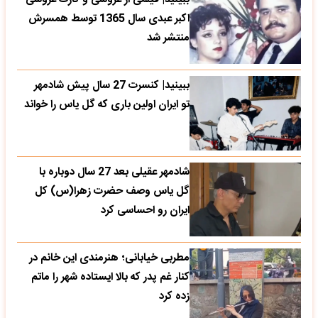
اکبر عبدی سال 1365 توسط همسرش
منتشر شد
ببینید| کنسرت 27 سال پیش شادمهر
تو ایران اولین باری که گل یاس را خواند
شادمهر عقیلی بعد 27 سال دوباره با
گل یاس وصف حضرت زهرا(س) کل
ایران رو احساسی کرد
مطربی خیابانی؛ هنرمندی این خانم در
کنار غم پدر که بالا ایستاده شهر را ماتم
زده کرد