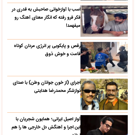
اسب با آوازخوانی صاحبش به قدری در
فکر فرو رفته که انگار معنای آهنگ رو
میفهمد!
رقص و پایکوبی پر انرژی مردان کوتاه
قامت و خوش ذوق
اجرای (از خون جوانان وطن) با صدای
نوازشگر محمدرضا هدایتی
آواز اصیل ایرانی؛ همایون شجریان با
این اجرا و آهنگش دل خارجی ها را هم