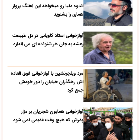
اندوه دنیا رو میخواهد این آهنگ پرواز
همای را بشنوید
آوازخوانی استاد کاویانی در دل طبیعت
رعشه به جان هر شنونده ای می اندازد
مرد ویلچرنشین با آوازخوانی فوق العاده
اش رهگذران خیابان را دور خودش
جمع کرد
آوازخوانی همایون شجریان بر مزار
پدرش که هیچ وقت قدیمی نمی شود