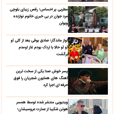
مطربی پر احساس؛ رقص زیبای بلوچی
مرد جوان در بی خبری خانوم نوازنده
ویولن
آواز ماندگار؛ صادق بوقی بعد از کلی آو
آو آو حالا با اردک بودم غاز اومدم
برگشت
پسر خوش صدا یکی از سخت ترین
آهنگ های همایون شجریان را فوق
حرفه ای اجرا کرد
ویدیویی منتشر شده توسط همسر
هوتن شکیبا از عمارت عروسیشان؛