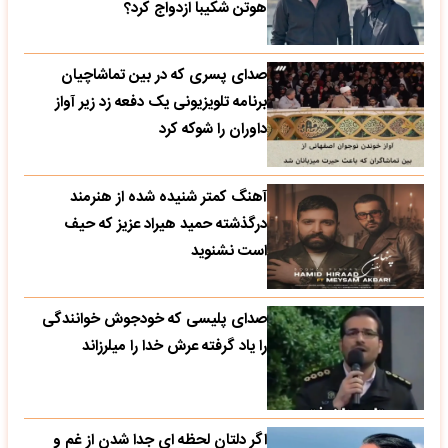
هوتن شکیبا ازدواج کرد؟
صدای پسری که در بین تماشاچیان
برنامه تلویزیونی یک دفعه زد زیر آواز
داوران را شوکه کرد
آهنگ کمتر شنیده شده از هنرمند
درگذشته حمید هیراد عزیز که حیف
است نشنوید
صدای پلیسی که خودجوش خوانندگی
را یاد گرفته عرش خدا را میلرزاند
اگر دلتان لحظه ای جدا شدن از غم و