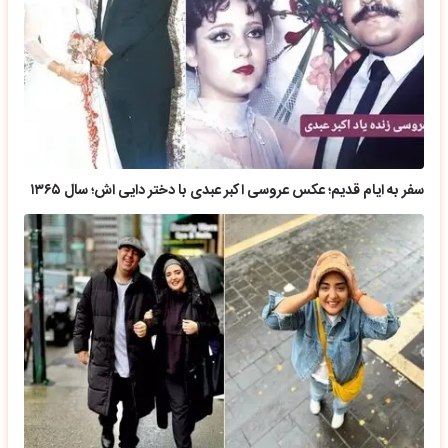
سفر به ایام قدیم؛ عکس عروسی اکبر عبدی با دختر دایی اش؛ سال ۱۳۶۵