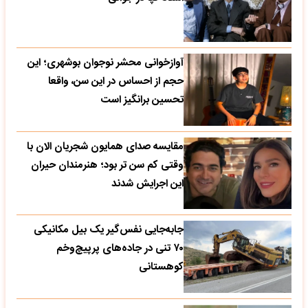
آوازخوانی محشر نوجوان بوشهری؛ این
حجم از احساس در این سن، واقعا
تحسین‌ برانگیز است
مقایسه صدای همایون شجریان الان با
وقتی کم سن تر بود؛ هنرمندان حیران
این اجرایش شدند
جابه‌جایی نفس‌گیر یک بیل مکانیکی
۷۰ تنی در جاده‌های پرپیچ‌وخم
کوهستانی