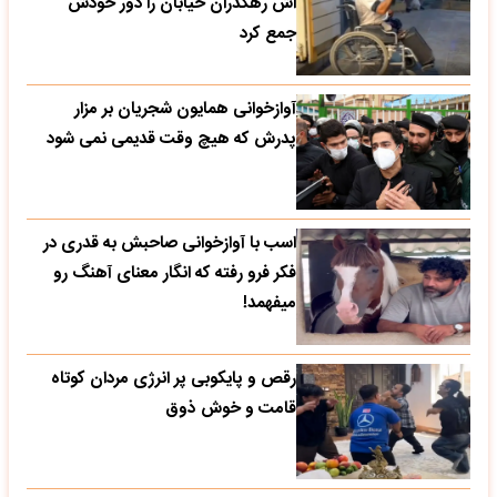
اش رهگذران خیابان را دور خودش
جمع کرد
آوازخوانی همایون شجریان بر مزار
پدرش که هیچ وقت قدیمی نمی شود
اسب با آوازخوانی صاحبش به قدری در
فکر فرو رفته که انگار معنای آهنگ رو
میفهمد!
رقص و پایکوبی پر انرژی مردان کوتاه
قامت و خوش ذوق