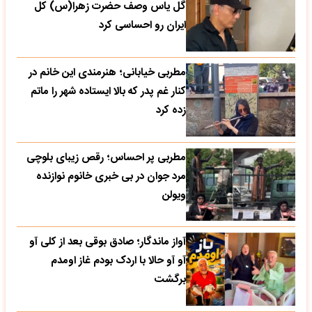
گل یاس وصف حضرت زهرا(س) کل
ایران رو احساسی کرد
مطربی خیابانی؛ هنرمندی این خانم در
کنار غم پدر که بالا ایستاده شهر را ماتم
زده کرد
مطربی پر احساس؛ رقص زیبای بلوچی
مرد جوان در بی خبری خانوم نوازنده
ویولن
آواز ماندگار؛ صادق بوقی بعد از کلی آو
آو آو حالا با اردک بودم غاز اومدم
برگشت