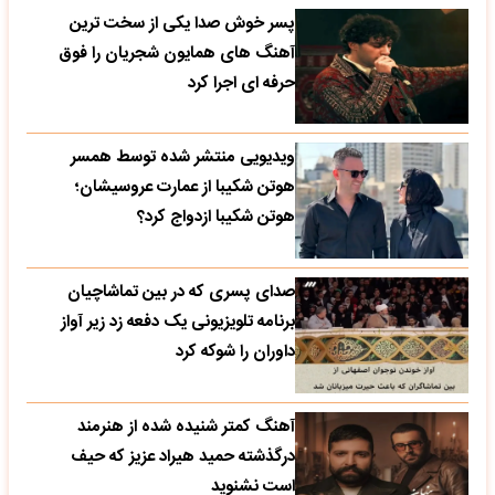
پسر خوش صدا یکی از سخت ترین
آهنگ های همایون شجریان را فوق
حرفه ای اجرا کرد
ویدیویی منتشر شده توسط همسر
هوتن شکیبا از عمارت عروسیشان؛
هوتن شکیبا ازدواج کرد؟
صدای پسری که در بین تماشاچیان
برنامه تلویزیونی یک دفعه زد زیر آواز
داوران را شوکه کرد
آهنگ کمتر شنیده شده از هنرمند
درگذشته حمید هیراد عزیز که حیف
است نشنوید