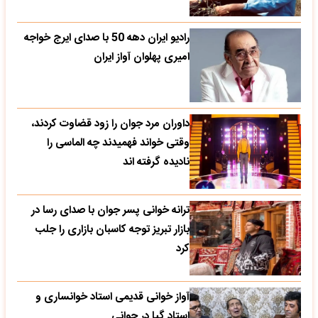
رادیو ایران دهه 50 با صدای ایرج خواجه
امیری پهلوان آواز ایران
داوران مرد جوان را زود قضاوت کردند،
وقتی خواند فهمیدند چه الماسی را
نادیده گرفته اند
ترانه خوانی پسر جوان با صدای رسا در
بازار تبریز توجه کاسبان بازاری را جلب
کرد
آواز خوانی قدیمی استاد خوانساری و
استاد گپا در جوانی