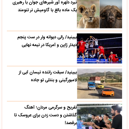
نبرد دلهره آور شیرهای جوان با رهبری
یک ماده بالغ با گاومیش نر تنومند
ببینید/ رالی دیوانه وار در ست پنجم
دیدار ژاپن و آمریکا در نیمه نهایی
ببینید/ سبقت راننده نیسان آبی از
لامبورگینی و بنتلی تو جاده
تفریح و سرگرمی مردان؛ آهنگ
گذاشتن و دست زدن برای عروسک تا
برقصد!