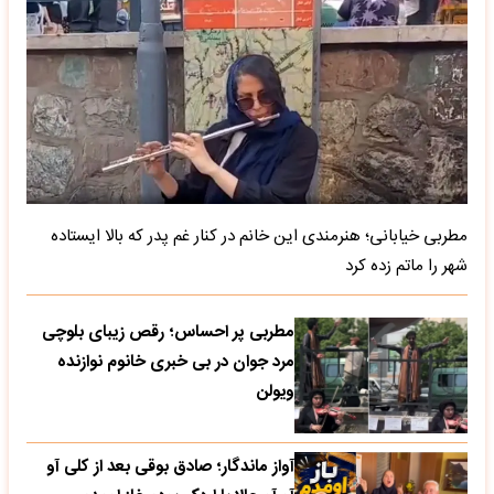
مطربی خیابانی؛ هنرمندی این خانم در کنار غم پدر که بالا ایستاده
شهر را ماتم زده کرد
مطربی پر احساس؛ رقص زیبای بلوچی
مرد جوان در بی خبری خانوم نوازنده
ویولن
آواز ماندگار؛ صادق بوقی بعد از کلی آو