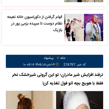
الهام گرفتن از دکوراسیون خانه نعیمه
نظام دوست تا سپیده بزمی پور در
بلژیک
خانه
پیشنهاد
کد خبر: 274797
۰۹/خرداد/۱۴۰۵ ۱۰:۰۵:۱۸
ترفند افزایش شیر مادران؛ تو این گرونی شیرخشک نخر
فقط با هویج بچه اتو فول تغذیه کن!