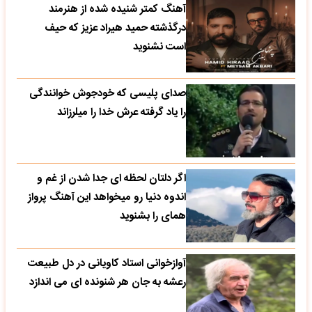
آهنگ کمتر شنیده شده از هنرمند
درگذشته حمید هیراد عزیز که حیف
است نشنوید
صدای پلیسی که خودجوش خوانندگی
را یاد گرفته عرش خدا را میلرزاند
اگر دلتان لحظه ای جدا شدن از غم و
اندوه دنیا رو میخواهد این آهنگ پرواز
همای را بشنوید
آوازخوانی استاد کاویانی در دل طبیعت
رعشه به جان هر شنونده ای می اندازد