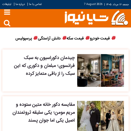
|
|
تماس با ما
درباره ما
تبلیغات
جمعه ۱۶ مرداد ۱۴۰۵
|
7 August 2026
قیمت خودرو
قیمت سکه
دانش آراستگی
پرسپولیس
چیدمان دکوراسیون به سبک
فرانسوی؛ مبلمان و دکوری که این
سبک را از باقی متمایز کرده
مقایسه دکور خانه متین ستوده و
مریم مومن؛ یکی سلیقه ثروتمندان
اصیل یکی اما جوان پسند