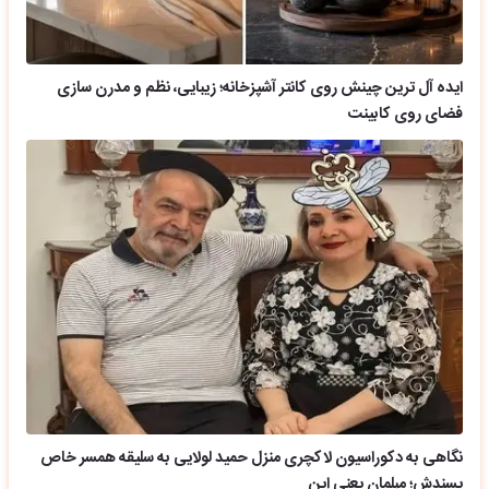
ایده آل ترین چینش روی کانتر آشپزخانه؛ زیبایی، نظم و مدرن سازی
فضای روی کابینت
نگاهی به دکوراسیون لاکچری منزل حمید لولایی به سلیقه همسر خاص
پسندش؛ مبلمان یعنی این