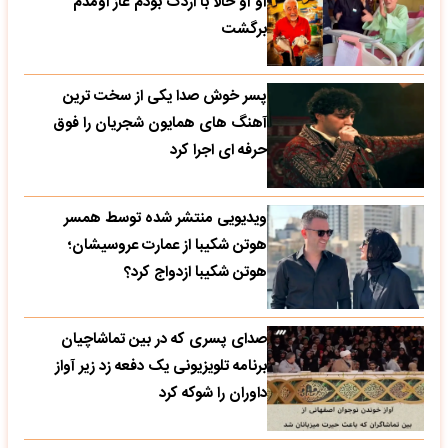
آو آو حالا با اردک بودم غاز اومدم
برگشت
پسر خوش صدا یکی از سخت ترین
آهنگ های همایون شجریان را فوق
حرفه ای اجرا کرد
ویدیویی منتشر شده توسط همسر
هوتن شکیبا از عمارت عروسیشان؛
هوتن شکیبا ازدواج کرد؟
صدای پسری که در بین تماشاچیان
برنامه تلویزیونی یک دفعه زد زیر آواز
داوران را شوکه کرد