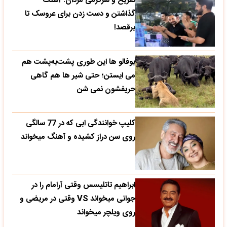
تفریح و سرگرمی مردان؛ آهنگ
گذاشتن و دست زدن برای عروسک تا
برقصد!
بوفالو ها این‌ طوری پشت‌به‌پشت هم
می‌ ایستن؛ حتی شیر ها هم گاهی
حریفشون نمی‌ شن
کلیپ خوانندگی ابی که در 77 سالگی
روی سن دراز کشیده و آهنگ میخواند
ابراهیم تاتلیسس وقتی آرامام را در
جوانی میخواند VS وقتی در مریضی و
روی ویلچر میخواند