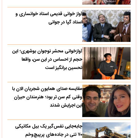
آواز خوانی قدیمی استاد خوانساری و
استاد گپا در جوانی
آوازخوانی محشر نوجوان بوشهری؛ این
حجم از احساس در این سن، واقعا
تحسین‌ برانگیز است
مقایسه صدای همایون شجریان الان با
وقتی کم سن تر بود؛ هنرمندان حیران
این اجرایش شدند
جابه‌جایی نفس‌گیر یک بیل مکانیکی
۷۰ تنی در جاده‌های پرپیچ‌وخم