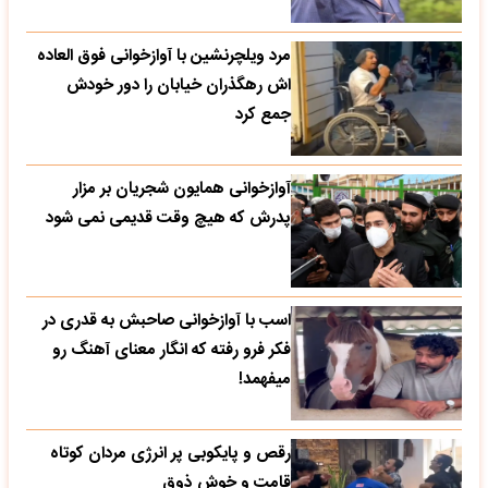
مرد ویلچرنشین با آوازخوانی فوق العاده
اش رهگذران خیابان را دور خودش
جمع کرد
آوازخوانی همایون شجریان بر مزار
پدرش که هیچ وقت قدیمی نمی شود
اسب با آوازخوانی صاحبش به قدری در
فکر فرو رفته که انگار معنای آهنگ رو
میفهمد!
رقص و پایکوبی پر انرژی مردان کوتاه
قامت و خوش ذوق