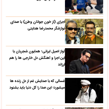
اجرای (از خون جوانان وطن) با صدای
نوازشگر محمدرضا هدایتی
آواز اصیل ایرانی؛ همایون شجریان با
این اجرا و آهنگش دل خارجی ها را هم
لرزاند
غسالی که با صدایش غم از دل زنده ها
میشورد؛ این صدا را کل دنیا باید بشنود