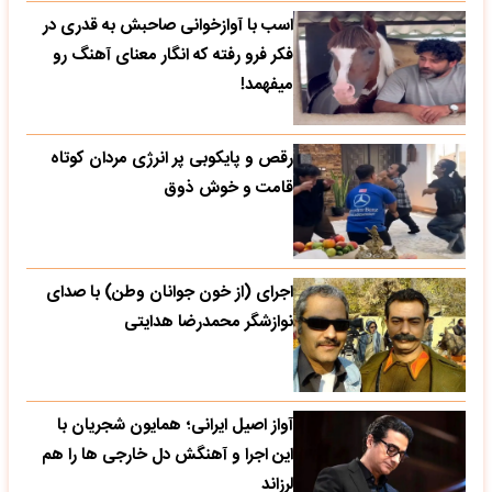
اسب با آوازخوانی صاحبش به قدری در
فکر فرو رفته که انگار معنای آهنگ رو
میفهمد!
رقص و پایکوبی پر انرژی مردان کوتاه
قامت و خوش ذوق
اجرای (از خون جوانان وطن) با صدای
نوازشگر محمدرضا هدایتی
آواز اصیل ایرانی؛ همایون شجریان با
این اجرا و آهنگش دل خارجی ها را هم
لرزاند