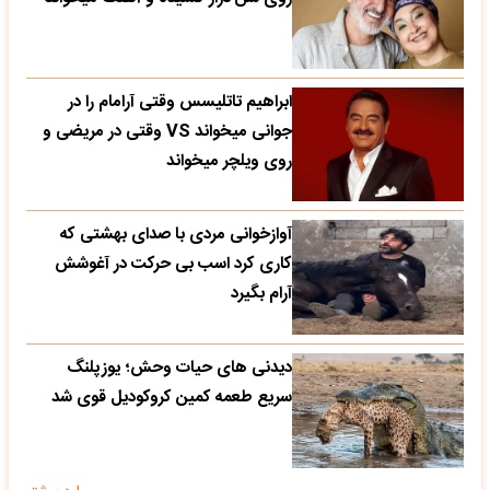
ابراهیم تاتلیسس وقتی آرامام را در
جوانی میخواند VS وقتی در مریضی و
روی ویلچر میخواند
آوازخوانی مردی با صدای بهشتی که
کاری کرد اسب بی حرکت در آغوشش
آرام بگیرد
دیدنی های حیات وحش؛ یوزپلنگ
سریع طعمه کمین کروکودیل قوی شد