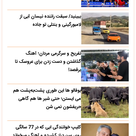
ببینید/ سبقت راننده نیسان آبی از
لامبورگینی و بنتلی تو جاده
تفریح و سرگرمی مردان؛ آهنگ
گذاشتن و دست زدن برای عروسک تا
برقصد!
بوفالو ها این‌ طوری پشت‌به‌پشت هم
می‌ ایستن؛ حتی شیر ها هم گاهی
حریفشون نمی‌ شن
کلیپ خوانندگی ابی که در 77 سالگی
روی سن دراز کشیده و آهنگ میخواند