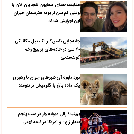
مقایسه صدای همایون شجریان الان با
وقتی کم سن تر بود؛ هنرمندان حیران
این اجرایش شدند
جابه‌جایی نفس‌گیر یک بیل مکانیکی
۷۰ تنی در جاده‌های پرپیچ‌وخم
کوهستانی
نبرد دلهره آور شیرهای جوان با رهبری
یک ماده بالغ با گاومیش نر تنومند
ببینید/ رالی دیوانه وار در ست پنجم
دیدار ژاپن و آمریکا در نیمه نهایی