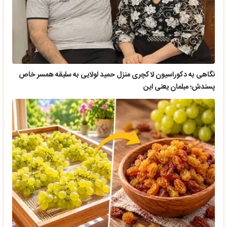
نگاهی به دکوراسیون لاکچری منزل حمید لولایی به سلیقه همسر خاص
پسندش؛ مبلمان یعنی این