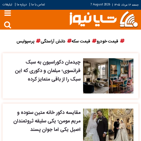
|
|
تماس با ما
درباره ما
تبلیغات
جمعه ۱۶ مرداد ۱۴۰۵
|
7 August 2026
قیمت خودرو
قیمت سکه
دانش آراستگی
پرسپولیس
چیدمان دکوراسیون به سبک
فرانسوی؛ مبلمان و دکوری که این
سبک را از باقی متمایز کرده
مقایسه دکور خانه متین ستوده و
مریم مومن؛ یکی سلیقه ثروتمندان
اصیل یکی اما جوان پسند