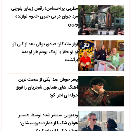
مطربی پر احساس؛ رقص زیبای بلوچی
مرد جوان در بی خبری خانوم نوازنده
ویولن
آواز ماندگار؛ صادق بوقی بعد از کلی آو
آو آو حالا با اردک بودم غاز اومدم
برگشت
پسر خوش صدا یکی از سخت ترین
آهنگ های همایون شجریان را فوق
حرفه ای اجرا کرد
ویدیویی منتشر شده توسط همسر
هوتن شکیبا از عمارت عروسیشان؛