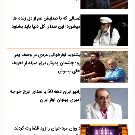
غسالی که با صدایش غم از دل زنده ها
میشورد؛ این صدا را کل دنیا باید بشنود
بشنوید آوازخوانی مردی در وصف پدر
رو؛ چشمان پدرش برق میزند از تعریف
های پسرش
رادیو ایران دهه 50 با صدای ایرج خواجه
امیری پهلوان آواز ایران
داوران مرد جوان را زود قضاوت کردند،