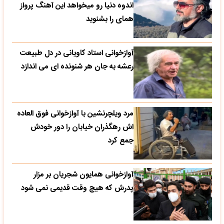
اندوه دنیا رو میخواهد این آهنگ پرواز
همای را بشنوید
آوازخوانی استاد کاویانی در دل طبیعت
رعشه به جان هر شنونده ای می اندازد
مرد ویلچرنشین با آوازخوانی فوق العاده
اش رهگذران خیابان را دور خودش
جمع کرد
آوازخوانی همایون شجریان بر مزار
پدرش که هیچ وقت قدیمی نمی شود