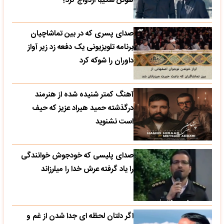
هوتن شکیبا ازدواج کرد؟
صدای پسری که در بین تماشاچیان
برنامه تلویزیونی یک دفعه زد زیر آواز
داوران را شوکه کرد
آهنگ کمتر شنیده شده از هنرمند
درگذشته حمید هیراد عزیز که حیف
است نشنوید
صدای پلیسی که خودجوش خوانندگی
را یاد گرفته عرش خدا را میلرزاند
اگر دلتان لحظه ای جدا شدن از غم و