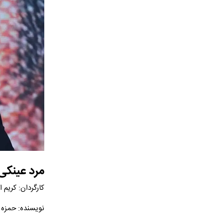
مرد عینکی
کارگردان: کریم ا
نویسنده: حمزه