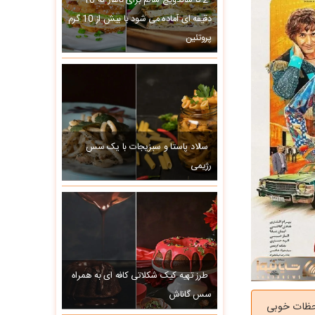
2 تا ساندویچ سالم برای ناهار که 10
دقیقه ای آماده می شود با بیش از 10 گرم
پروتئین
سالاد پاستا و سبزیجات با یک سس
رژیمی
طرز تهیه کیک شکلاتی کافه ای به همراه
سس گاناش
لحظات خوبی