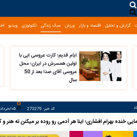
گزارش و تحلیل
اقتصاد و بازار
ورزش
سبک زندگی
تکنولوژی
ویدیو
اخب
ایام قدیم؛ کارت عروسی ابی با
اولین همسرش در ایران؛ محل
عروسی آقای صدا بعد از 50
سال
د
کد خبر: 273279
۰۵/خرداد/۱۴۰۵ ۱۷:۱۰:۰۸
ایی خنده بهرام افشاری؛ اینا هر آدمی رو روده بر میکنن ته هنر و 