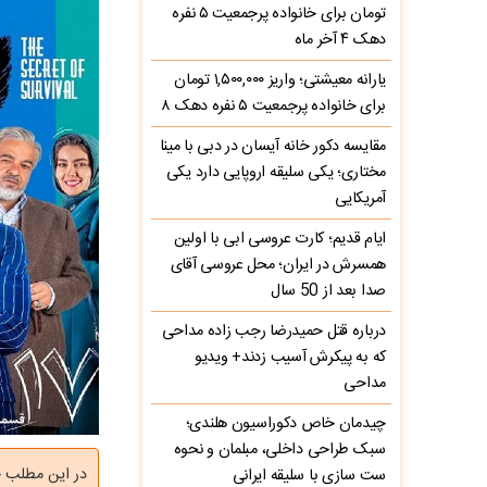
تومان برای خانواده پرجمعیت ۵ نفره
دهک ۴ آخر ماه
یارانه معیشتی؛ واریز ۱,۵۰۰,۰۰۰ تومان
برای خانواده پرجمعیت ۵ نفره دهک ۸
مقایسه دکور خانه آیسان در دبی با مینا
مختاری؛ یکی سلیقه اروپایی دارد یکی
آمریکایی
ایام قدیم؛ کارت عروسی ابی با اولین
همسرش در ایران؛ محل عروسی آقای
صدا بعد از 50 سال
درباره قتل حمیدرضا رجب‌ زاده مداحی
که به پیکرش آسیب زدند+ ویدیو
مداحی
چیدمان خاص دکوراسیون هلندی؛
سبک طراحی داخلی، مبلمان و نحوه
در این مطلب چ
ست سازی با سلیقه ایرانی