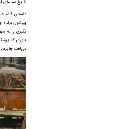
تاریخ سینمای ای
داستان فیلم هم
پیرشون برنده ج
بگیرن و یه سه
طوری که پزشکش 
دریافت جایزه زند