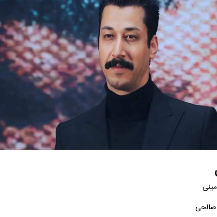
مینی
 صالحی