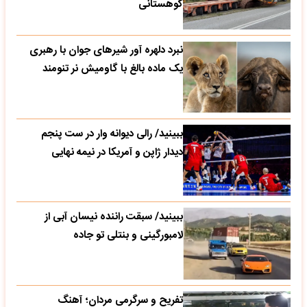
کوهستانی
نبرد دلهره آور شیرهای جوان با رهبری
یک ماده بالغ با گاومیش نر تنومند
ببینید/ رالی دیوانه وار در ست پنجم
دیدار ژاپن و آمریکا در نیمه نهایی
ببینید/ سبقت راننده نیسان آبی از
لامبورگینی و بنتلی تو جاده
تفریح و سرگرمی مردان؛ آهنگ