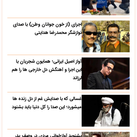
اجرای (از خون جوانان وطن) با صدای
نوازشگر محمدرضا هدایتی
آواز اصیل ایرانی؛ همایون شجریان با
این اجرا و آهنگش دل خارجی ها را هم
لرزاند
غسالی که با صدایش غم از دل زنده ها
میشورد؛ این صدا را کل دنیا باید بشنود
بشنوید آوازخوانی مردی در وصف پدر