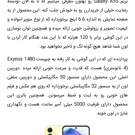
بریم Galaxy A55 رو بهتون معرفی میکنیم که تا به الان تونسته
رضایت خیلی از خریدارن رو به خودش جلب کنه. این محصول از یه
صفحه نمایش به اندازه 6.6 اینچ برخورداره که از نوع سوپر امولده و
کیفیت تصویر و رزولوشن خوبی ارائه میده و همچنین توان نوسازی
در این گوشی برابر با 120 هرتزه که با این عدد هنگام کار کردن با
اون شما شاهد هیچ گونه لگ و تاخیر نخواهید بود.
پردازنده ای که در این گوشی به کار رفته یه چیپست Exynos 1480
(4 نانومتری) هست که قدرت و سرعت خوبی ارائه میده. دوربین
اصلی این محصول دارای سنسور 50 مگاپیکسلی و دوربین سلفی
اون از یه سنسور 32 مگاپیکسلی برخورداره که روی هم عکس و فیلم
های خوبی رو به ثبت و ضبط میرسونن. همچنین باتری این
محصول دارای ظرفیت 5000 میلی آمپر ساعت هست و نگهداری
شارژ در اون خوبه.