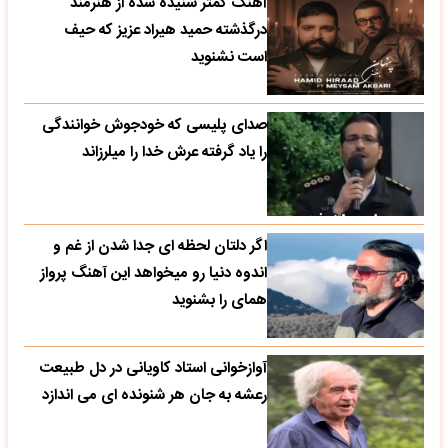
آهنگ کمتر شنیده شده از هنرمند
درگذشته حمید هیراد عزیز که حیف
است نشنوید
صدای پلیسی که خودجوش خوانندگی
را یاد گرفته عرش خدا را میلرزاند
اگر دلتان لحظه ای جدا شدن از غم و
اندوه دنیا رو میخواهد این آهنگ پرواز
همای را بشنوید
آوازخوانی استاد کاویانی در دل طبیعت
رعشه به جان هر شنونده ای می اندازد