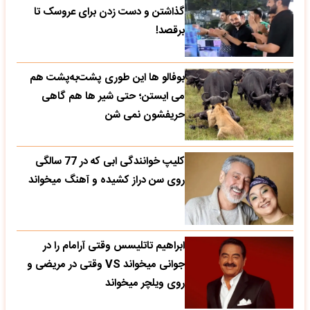
گذاشتن و دست زدن برای عروسک تا
برقصد!
بوفالو ها این‌ طوری پشت‌به‌پشت هم
می‌ ایستن؛ حتی شیر ها هم گاهی
حریفشون نمی‌ شن
کلیپ خوانندگی ابی که در 77 سالگی
روی سن دراز کشیده و آهنگ میخواند
ابراهیم تاتلیسس وقتی آرامام را در
جوانی میخواند VS وقتی در مریضی و
روی ویلچر میخواند