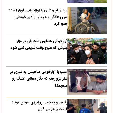
مرد ویلچرنشین با آوازخوانی فوق العاده
اش رهگذران خیابان را دور خودش
جمع کرد
آوازخوانی همایون شجریان بر مزار
پدرش که هیچ وقت قدیمی نمی شود
اسب با آوازخوانی صاحبش به قدری در
فکر فرو رفته که انگار معنای آهنگ رو
میفهمد!
رقص و پایکوبی پر انرژی مردان کوتاه
قامت و خوش ذوق