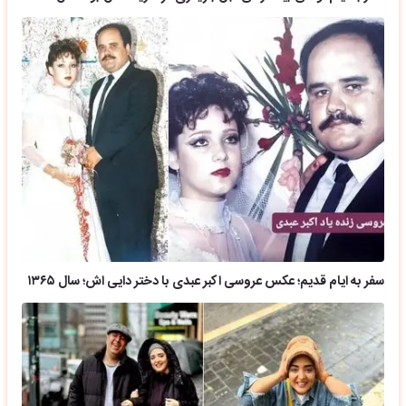
سفر به ایام قدیم؛ عکس عروسی اکبر عبدی با دختر دایی اش؛ سال ۱۳۶۵