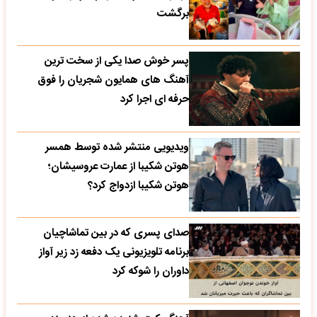
برگشت
پسر خوش صدا یکی از سخت ترین
آهنگ های همایون شجریان را فوق
حرفه ای اجرا کرد
ویدیویی منتشر شده توسط همسر
هوتن شکیبا از عمارت عروسیشان؛
هوتن شکیبا ازدواج کرد؟
صدای پسری که در بین تماشاچیان
برنامه تلویزیونی یک دفعه زد زیر آواز
داوران را شوکه کرد