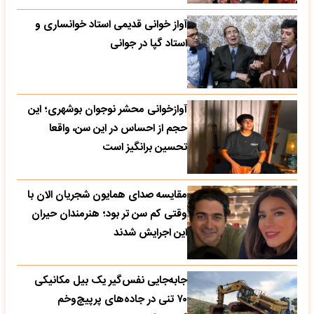
آواز خوانی قدیمی استاد خوانساری و
استاد گپا در جوانی
آوازخوانی محشر نوجوان بوشهری؛ این
حجم از احساس در این سن، واقعا
تحسین‌ برانگیز است
مقایسه صدای همایون شجریان الان با
وقتی کم سن تر بود؛ هنرمندان حیران
این اجرایش شدند
جابه‌جایی نفس‌گیر یک بیل مکانیکی
۷۰ تنی در جاده‌های پرپیچ‌وخم