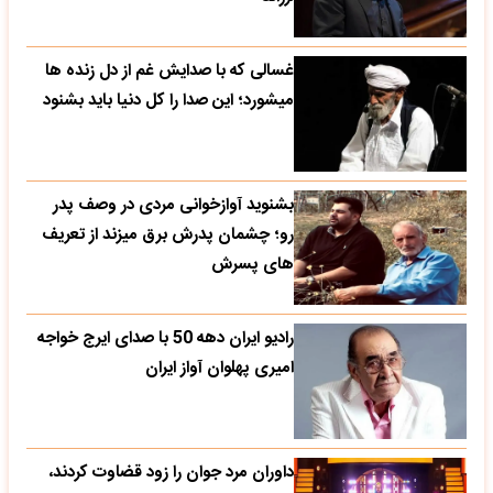
غسالی که با صدایش غم از دل زنده ها
میشورد؛ این صدا را کل دنیا باید بشنود
بشنوید آوازخوانی مردی در وصف پدر
رو؛ چشمان پدرش برق میزند از تعریف
های پسرش
رادیو ایران دهه 50 با صدای ایرج خواجه
امیری پهلوان آواز ایران
داوران مرد جوان را زود قضاوت کردند،