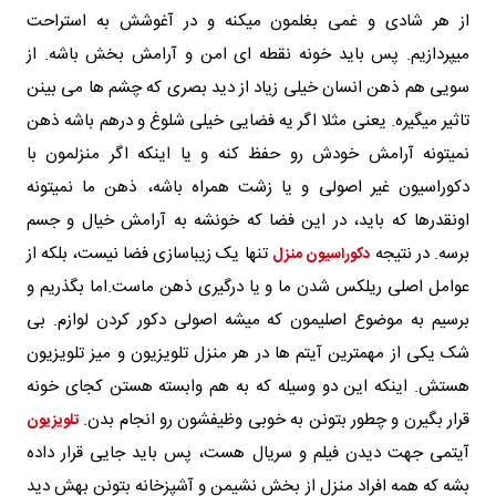
از هر شادی و غمی بغلمون میکنه و در آغوشش به استراحت
میپردازیم. پس باید خونه نقطه ای امن و آرامش بخش باشه. از
سویی هم ذهن انسان خیلی زیاد از دید بصری که چشم ها می بینن
تاثیر میگیره. یعنی مثلا اگر یه فضایی خیلی شلوغ و درهم باشه ذهن
نمیتونه آرامش خودش رو حفظ کنه و یا اینکه اگر منزلمون با
دکوراسیون غیر اصولی و یا زشت همراه باشه، ذهن ما نمیتونه
اونقدرها که باید، در این فضا که خونشه به آرامش خیال و جسم
برسه. در نتیجه
تنها یک زیباسازی فضا نیست، بلکه از
دکوراسیون منزل
عوامل اصلی ریلکس شدن ما و یا درگیری ذهن ماست.اما بگذریم و
برسیم به موضوع اصلیمون که میشه اصولی دکور کردن لوازم. بی
شک یکی از مهمترین آیتم ها در هر منزل تلویزیون و میز تلویزیون
هستش. اینکه این دو وسیله که به هم وابسته هستن کجای خونه
قرار بگیرن و چطور بتونن به خوبی وظیفشون رو انجام بدن.
تلویزیون
آیتمی جهت دیدن فیلم و سریال هست، پس باید جایی قرار داده
بشه که همه افراد منزل از بخش نشیمن و آشپزخانه بتونن بهش دید