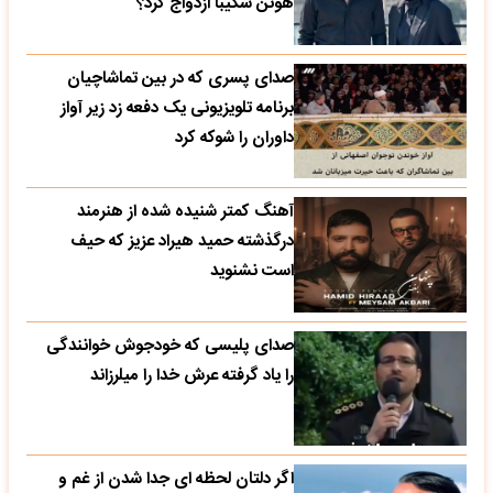
هوتن شکیبا ازدواج کرد؟
صدای پسری که در بین تماشاچیان
برنامه تلویزیونی یک دفعه زد زیر آواز
داوران را شوکه کرد
آهنگ کمتر شنیده شده از هنرمند
درگذشته حمید هیراد عزیز که حیف
است نشنوید
صدای پلیسی که خودجوش خوانندگی
را یاد گرفته عرش خدا را میلرزاند
اگر دلتان لحظه ای جدا شدن از غم و