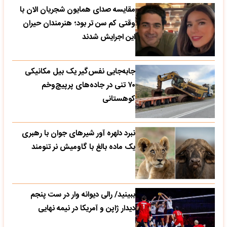
مقایسه صدای همایون شجریان الان با
وقتی کم سن تر بود؛ هنرمندان حیران
این اجرایش شدند
جابه‌جایی نفس‌گیر یک بیل مکانیکی
۷۰ تنی در جاده‌های پرپیچ‌وخم
کوهستانی
نبرد دلهره آور شیرهای جوان با رهبری
یک ماده بالغ با گاومیش نر تنومند
ببینید/ رالی دیوانه وار در ست پنجم
دیدار ژاپن و آمریکا در نیمه نهایی