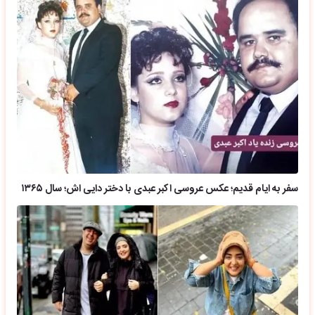
سفر به ایام قدیم؛ عکس عروسی اکبر عبدی با دختر دایی اش؛ سال ۱۳۶۵