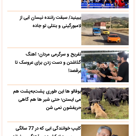
ببینید/ سبقت راننده نیسان آبی از
لامبورگینی و بنتلی تو جاده
تفریح و سرگرمی مردان؛ آهنگ
گذاشتن و دست زدن برای عروسک تا
برقصد!
بوفالو ها این‌ طوری پشت‌به‌پشت هم
می‌ ایستن؛ حتی شیر ها هم گاهی
حریفشون نمی‌ شن
کلیپ خوانندگی ابی که در 77 سالگی