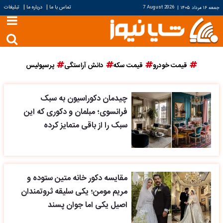
|
|
تماس با ما
درباره ما
تبلیغات
جمعه ۱۶ مرداد ۱۴۰۵
|
7 August 2026
قیمت خودرو
قیمت سکه
دانش آراستگی
پرسپولیس
چیدمان دکوراسیون به سبک
فرانسوی؛ مبلمان و دکوری که این
سبک را از باقی متمایز کرده
مقایسه دکور خانه متین ستوده و
مریم مومن؛ یکی سلیقه ثروتمندان
اصیل یکی اما جوان پسند