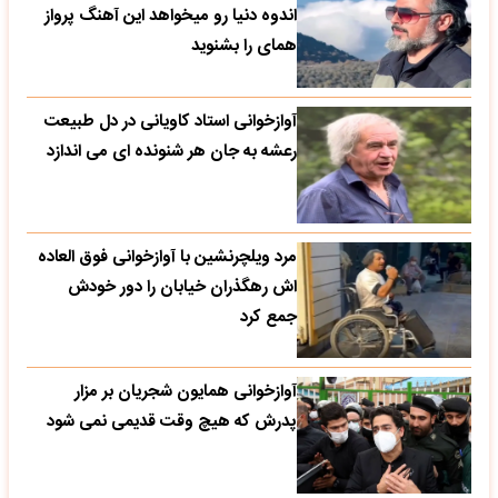
اندوه دنیا رو میخواهد این آهنگ پرواز
همای را بشنوید
آوازخوانی استاد کاویانی در دل طبیعت
رعشه به جان هر شنونده ای می اندازد
مرد ویلچرنشین با آوازخوانی فوق العاده
اش رهگذران خیابان را دور خودش
جمع کرد
آوازخوانی همایون شجریان بر مزار
پدرش که هیچ وقت قدیمی نمی شود