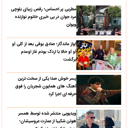
مطربی پر احساس؛ رقص زیبای بلوچی
مرد جوان در بی خبری خانوم نوازنده
ویولن
آواز ماندگار؛ صادق بوقی بعد از کلی آو
آو آو حالا با اردک بودم غاز اومدم
برگشت
پسر خوش صدا یکی از سخت ترین
آهنگ های همایون شجریان را فوق
حرفه ای اجرا کرد
ویدیویی منتشر شده توسط همسر
هوتن شکیبا از عمارت عروسیشان؛