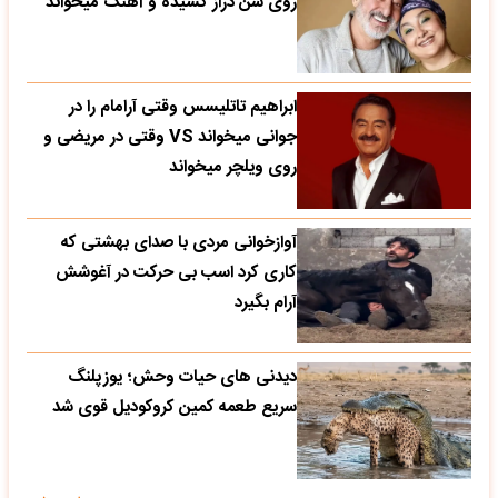
روی سن دراز کشیده و آهنگ میخواند
ابراهیم تاتلیسس وقتی آرامام را در
جوانی میخواند VS وقتی در مریضی و
روی ویلچر میخواند
آوازخوانی مردی با صدای بهشتی که
کاری کرد اسب بی حرکت در آغوشش
آرام بگیرد
دیدنی های حیات وحش؛ یوزپلنگ
سریع طعمه کمین کروکودیل قوی شد