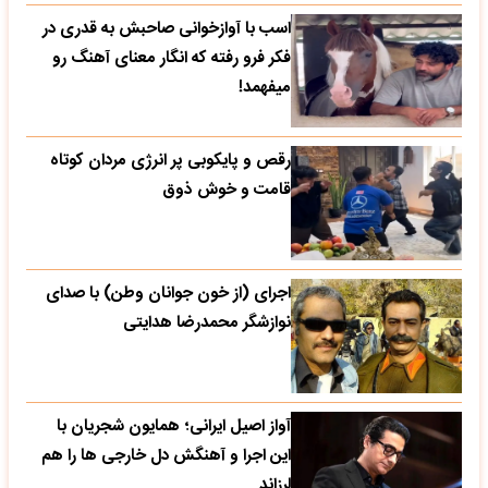
اسب با آوازخوانی صاحبش به قدری در
فکر فرو رفته که انگار معنای آهنگ رو
میفهمد!
رقص و پایکوبی پر انرژی مردان کوتاه
قامت و خوش ذوق
اجرای (از خون جوانان وطن) با صدای
نوازشگر محمدرضا هدایتی
آواز اصیل ایرانی؛ همایون شجریان با
این اجرا و آهنگش دل خارجی ها را هم
لرزاند