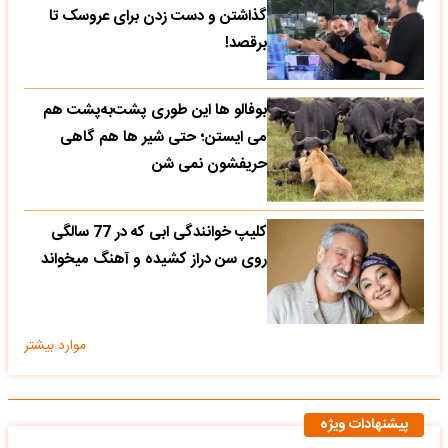
گذاشتن و دست زدن برای عروسک تا
برقصد!
بوفالو ها این‌ طوری پشت‌به‌پشت هم
می‌ ایستن؛ حتی شیر ها هم گاهی
حریفشون نمی‌ شن
کلیپ خوانندگی ابی که در 77 سالگی
روی سن دراز کشیده و آهنگ میخواند
موارد بیشتر
پیشنهادات ویژه