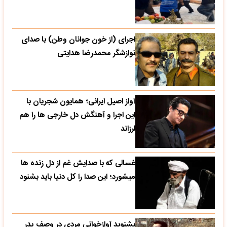
اجرای (از خون جوانان وطن) با صدای
نوازشگر محمدرضا هدایتی
آواز اصیل ایرانی؛ همایون شجریان با
این اجرا و آهنگش دل خارجی ها را هم
لرزاند
غسالی که با صدایش غم از دل زنده ها
میشورد؛ این صدا را کل دنیا باید بشنود
بشنوید آوازخوانی مردی در وصف پدر