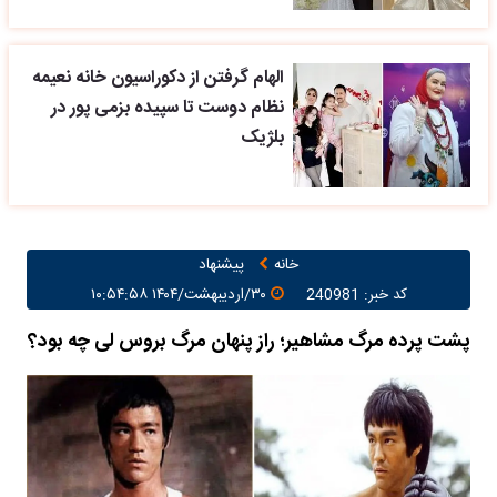
الهام گرفتن از دکوراسیون خانه نعیمه
نظام دوست تا سپیده بزمی پور در
بلژیک
خانه
پیشنهاد
کد خبر: 240981
۳۰/اردیبهشت/۱۴۰۴ ۱۰:۵۴:۵۸
پشت پرده‌ مرگ مشاهیر؛ راز پنهان مرگ بروس لی چه بود؟