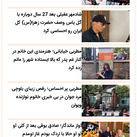
شادمهر عقیلی بعد 27 سال دوباره با
گل یاس وصف حضرت زهرا(س) کل
ایران رو احساسی کرد
مطربی خیابانی؛ هنرمندی این خانم در
کنار غم پدر که بالا ایستاده شهر را ماتم
زده کرد
مطربی پر احساس؛ رقص زیبای بلوچی
مرد جوان در بی خبری خانوم نوازنده
ویولن
آواز ماندگار؛ صادق بوقی بعد از کلی آو
آو آو حالا با اردک بودم غاز اومدم