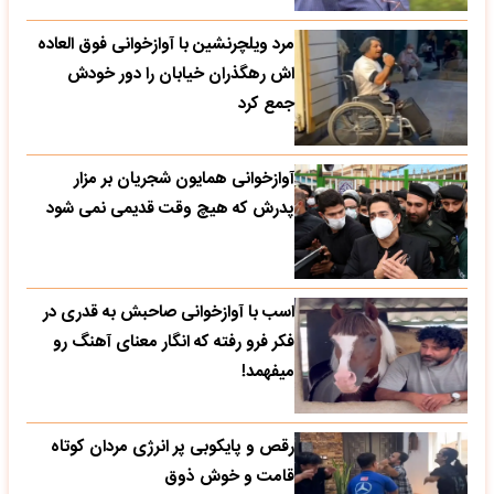
مرد ویلچرنشین با آوازخوانی فوق العاده
اش رهگذران خیابان را دور خودش
جمع کرد
آوازخوانی همایون شجریان بر مزار
پدرش که هیچ وقت قدیمی نمی شود
اسب با آوازخوانی صاحبش به قدری در
فکر فرو رفته که انگار معنای آهنگ رو
میفهمد!
رقص و پایکوبی پر انرژی مردان کوتاه
قامت و خوش ذوق