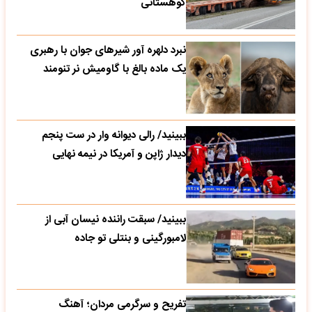
کوهستانی
نبرد دلهره آور شیرهای جوان با رهبری
یک ماده بالغ با گاومیش نر تنومند
ببینید/ رالی دیوانه وار در ست پنجم
دیدار ژاپن و آمریکا در نیمه نهایی
ببینید/ سبقت راننده نیسان آبی از
لامبورگینی و بنتلی تو جاده
تفریح و سرگرمی مردان؛ آهنگ