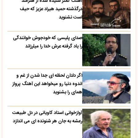
آهنگ کمتر شنیده شده از هنرمند
درگذشته حمید هیراد عزیز که حیف
است نشنوید
صدای پلیسی که خودجوش خوانندگی
را یاد گرفته عرش خدا را میلرزاند
اگر دلتان لحظه ای جدا شدن از غم و
اندوه دنیا رو میخواهد این آهنگ پرواز
همای را بشنوید
آوازخوانی استاد کاویانی در دل طبیعت
رعشه به جان هر شنونده ای می اندازد