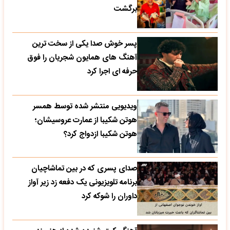
برگشت
پسر خوش صدا یکی از سخت ترین
آهنگ های همایون شجریان را فوق
حرفه ای اجرا کرد
ویدیویی منتشر شده توسط همسر
هوتن شکیبا از عمارت عروسیشان؛
هوتن شکیبا ازدواج کرد؟
صدای پسری که در بین تماشاچیان
برنامه تلویزیونی یک دفعه زد زیر آواز
داوران را شوکه کرد