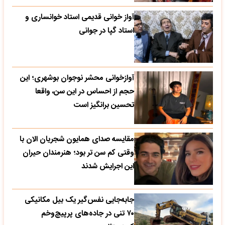
آواز خوانی قدیمی استاد خوانساری و
استاد گپا در جوانی
آوازخوانی محشر نوجوان بوشهری؛ این
حجم از احساس در این سن، واقعا
تحسین‌ برانگیز است
مقایسه صدای همایون شجریان الان با
وقتی کم سن تر بود؛ هنرمندان حیران
این اجرایش شدند
جابه‌جایی نفس‌گیر یک بیل مکانیکی
۷۰ تنی در جاده‌های پرپیچ‌وخم