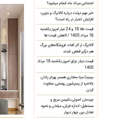
اجتماعی مرداد ماه انجام میشود؟
خبر مهم دولت درباره کالابرگ و بنزین؛
افزایش اعتبار در راه است؟
قیمت طلا 18 و 24 عیار امروز یکشنبه
18 مرداد 1405 / کاهش قیمت ها
کالابرگ از کار افتاد؛ فروشگاه‌های بزرگ
هم درگیر قطعی شدند
قیمت دینار عراق امروز یکشنبه 18 مرداد
1405
ببینید| مینا مختاری همسر بهرام رادان
بالاخره از پسرشون رونمایی متفاوت
کردن
چیدمان اصولی نشیمن مربع و
مستطیل؛ اندازه فرش، مبلمان و نحوه
تعادل بین چهار دیوار