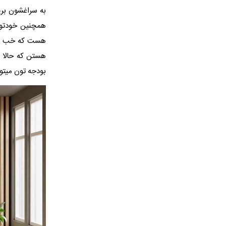
به سراغشون بری
همچنین خودتون 
هست که خب تو خ
هستن که حالا م
بودجه تون میتون