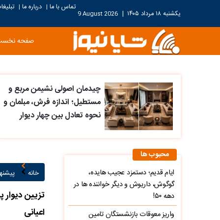
تماس با ما
درباره ما
تبلیغا
|
|
یکشنبه ۱۸ مرداد ۱۴۰۵
|
9 August 2026
صفحه نخست
چیدمان اصولی نشیمن مربع و
مستطیل؛ اندازه فرش، مبلمان و
نحوه تعادل بین چهار دیوار
محبوب ها
ایام قدیم؛ دستمزد عجیب هایده،
خانه
پیشنها
گوگوش، داریوش و دیگر خواننده ها در
تزیین دیوار 
دهه ۵۰!
اعیانی
واریز معوقات بازنشستگان تامین