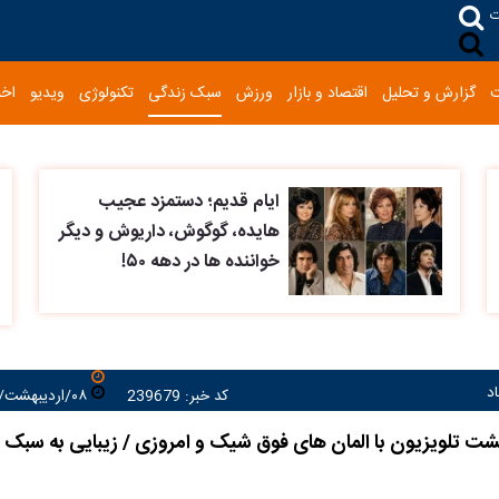
ت
گزارش و تحلیل
اقتصاد و بازار
ورزش
سبک زندگی
تکنولوژی
ویدیو
اخب
ایام قدیم؛ دستمزد عجیب
هایده، گوگوش، داریوش و دیگر
خواننده ها در دهه ۵۰!
د
کد خبر: 239679
۰۸/اردیبهشت/۱۴۰۴ ۰۹:۵۶:۲۸
پشت تلویزیون با المان های فوق شیک و امروزی / زیبایی به سبک 