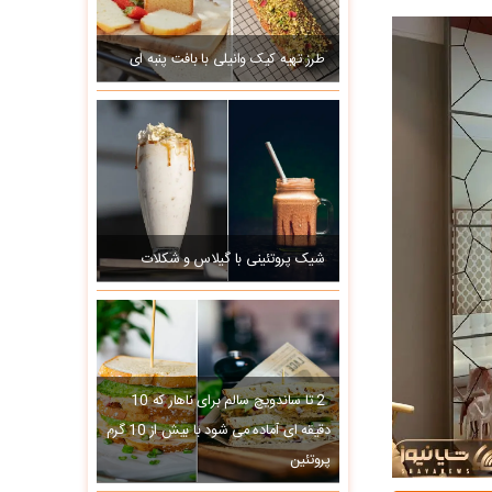
طرز تهیه کیک وانیلی با بافت پنبه ای
شیک پروتئینی با گیلاس و شکلات
2 تا ساندویچ سالم برای ناهار که 10
دقیقه ای آماده می شود با بیش از 10 گرم
پروتئین