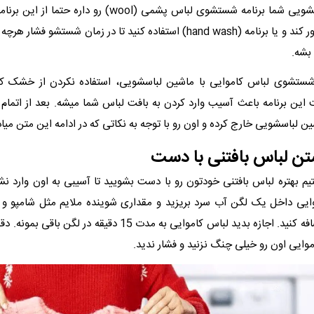
اگر ماشین لباسشویی شما برنامه شستشوی لباس پشمی (wool) رو دار
ضمن اینکه از دور کند و یا برنامه (hand wash) استفاده کنید تا در زمان شستش
 بشه.
شستشوی لباس کاموایی با ماشین لباسشویی، استفاده نکردن از خش
ن برنامه باعث آسیب وارد کردن به بافت لباس شما میشه. بعد از اتما
شین لباسشویی خارج کرده و اون رو با توجه به نکاتی که در ادامه این متن می
ن لباس بافتنی با دست
یم بهتره لباس بافتنی خودتون رو با دست بشویید تا آسیبی به اون وارد ن
یی داخل یک لگن آب سرد بریزید و مقداری شوینده ملایم مثل شامپو و 
لباس به اون اضافه کنید. اجازه بدید لباس کاموایی به مدت 15 دقیقه د
ایی اون رو خیلی چنگ نزنید و فشار ندید.