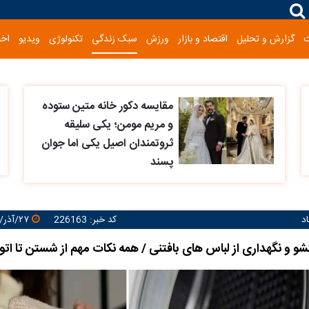
گزارش و تحلیل
اقتصاد و بازار
ورزش
سبک زندگی
تکنولوژی
ویدیو
اخب
مقایسه دکور خانه متین ستوده
و مریم مومن؛ یکی سلیقه
ثروتمندان اصیل یکی اما جوان
پسند
د
کد خبر: 226163
۲۷/آذر/۱۴۰۳ ۱۷:۵۷:۴۰
 و نگهداری از لباس های بافتنی / همه نکات مهم از شستن تا اتو